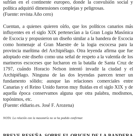
sufrían en el continente europeo, donde la convulsión social y
política adquirió dimensiones complejas y peligrosas.
(Fuente: revista Año cero)
Cuentan, a quienes quieren oírlo, que los políticos canarios más
influyentes en el siglo XIX pertenecían a la Gran Logia Masónica
de Escocia y propusieron un diseño similar a la bandera de Escocia
como homenaje al Gran Maestre de la logia escocesa para la
provincia marítima del Archipiélago. Otra leyenda afirma que fue
adoptado este diseño como una señal de respeto a la valentía de los
marineros escoceses que lucharon en la batalla de Santa Cruz de
1797, cuándo Horacio Nelson intentó invadir la ciudad y el
Archipiélago. Ninguna de las dos leyendas parecen tener un
fundamento sólido; aunque las relaciones comerciales entre
Canarias y el Reino Unido fueron muy fluidas en el siglo XIX y de
aquella época conservamos alguna que otra palabra, modismos,
topónimos, etc.
(Fuente: eldiario.es. José F. Arozena)
NOTA: La relación con la masonería no se ha podido confirmar.
BREVE RESEÑA SOBRE EL ORIGEN DE LA BANDERA