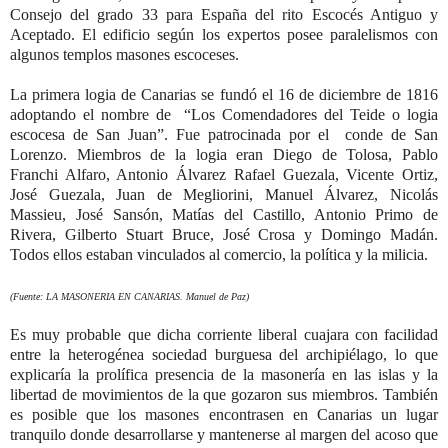
Consejo del grado 33 para España del rito Escocés Antiguo y
Aceptado. El edificio según los expertos posee paralelismos con
algunos templos masones escoceses.
La primera logia de Canarias se fundó el 16 de diciembre de 1816
adoptando el nombre de “Los Comendadores del Teide o logia
escocesa de San Juan”. Fue patrocinada por el conde de San
Lorenzo. Miembros de la logia eran Diego de Tolosa, Pablo
Franchi Alfaro, Antonio Álvarez Rafael Guezala, Vicente Ortiz,
José Guezala, Juan de Megliorini, Manuel Álvarez, Nicolás
Massieu, José Sansón, Matías del Castillo, Antonio Primo de
Rivera, Gilberto Stuart Bruce, José Crosa y Domingo Madán.
Todos ellos estaban vinculados al comercio, la política y la milicia.
(Fuente: LA MASONERIA EN CANARIAS. Manuel de Paz)
Es muy probable que dicha corriente liberal cuajara con facilidad
entre la heterogénea sociedad burguesa del archipiélago, lo que
explicaría la prolífica presencia de la masonería en las islas y la
libertad de movimientos de la que gozaron sus miembros. También
es posible que los masones encontrasen en Canarias un lugar
tranquilo donde desarrollarse y mantenerse al margen del acoso que