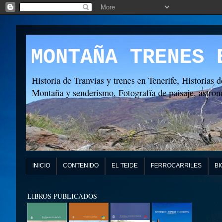
MONTAÑA TRENES 
Historia de Tranvías y trenes en Tenerife, Historias d
Montaña y senderismo, Fotografía de paisaje, astronó
INICIO
CONTENIDO
EL TEIDE
FERROCARRILES
BI
LIBROS PUBLICADOS