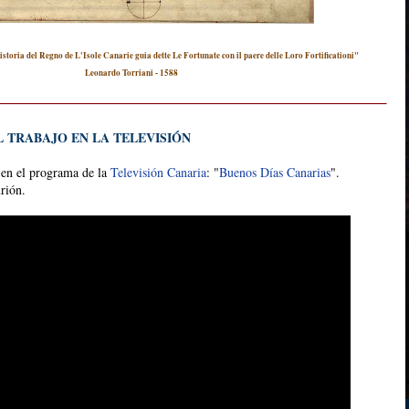
istoria del Regno de L'Isole Canarie guia dette Le Fortunate con il paere delle Loro Fortificationi"
Leonardo Torriani - 1588
 TRABAJO EN LA TELEVISIÓN
en el programa de la
Televisión Canaria
: "
Buenos Días Canarias
".
rión.