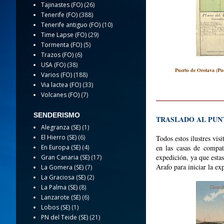
Tajinastes (FO)
(26)
Tenerife (FO)
(388)
Tenerife antiguo (FO)
(10)
Time Lapse (FO)
(29)
Tormenta (FO)
(5)
Trazos (FO)
(6)
USA (FO)
(38)
Puerto de Orotava (Pu
Varios (FO)
(188)
Via lactea (FO)
(33)
Volcanes (FO)
(7)
SENDERISMO
TRASLADO AL PUNT
Alegranza (SE)
(1)
El Hierro (SE)
(6)
Todos estos ilustres vis
En Europa (SE)
(4)
en las casas de compatr
expedición, ya que estas
Gran Canaria (SE)
(17)
Arafo para iniciar la ex
La Gomera (SE)
(7)
La Graciosa (SE)
(2)
La Palma (SE)
(8)
Lanzarote (SE)
(6)
Lobos (SE)
(1)
PN del Teide (SE)
(21)