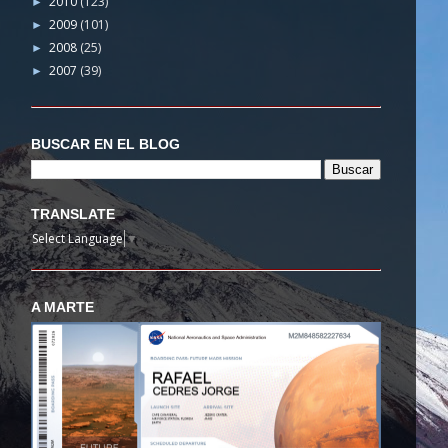
2010
(123)
►
2009
(101)
►
2008
(25)
►
2007
(39)
►
BUSCAR EN EL BLOG
TRANSLATE
Select Language
▼
A MARTE