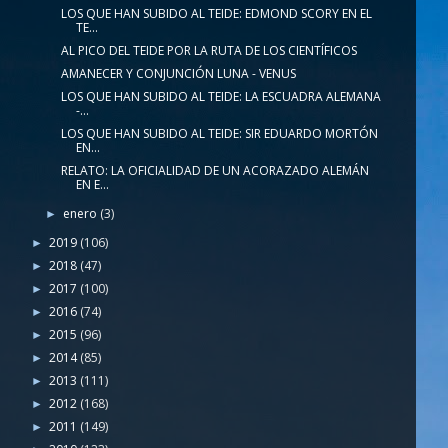
LOS QUE HAN SUBIDO AL TEIDE: EDMOND SCORY EN EL
TE...
AL PICO DEL TEIDE POR LA RUTA DE LOS CIENTÍFICOS
AMANECER Y CONJUNCIÓN LUNA - VENUS
LOS QUE HAN SUBIDO AL TEIDE: LA ESCUADRA ALEMANA
-...
LOS QUE HAN SUBIDO AL TEIDE: SIR EDUARDO MORTÓN
EN...
RELATO: LA OFICIALIDAD DE UN ACORAZADO ALEMÁN
EN E...
enero
(3)
►
2019
(106)
►
2018
(47)
►
2017
(100)
►
2016
(74)
►
2015
(96)
►
2014
(85)
►
2013
(111)
►
2012
(168)
►
2011
(149)
►