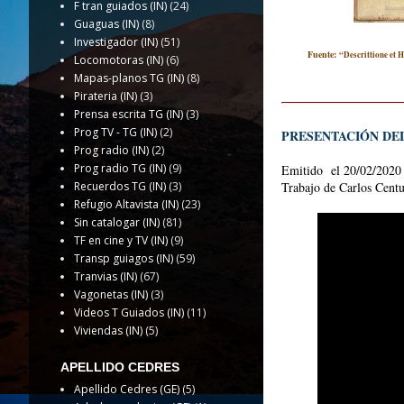
F tran guiados (IN)
(24)
Guaguas (IN)
(8)
Investigador (IN)
(51)
Fuente:
“Descrittione et H
Locomotoras (IN)
(6)
Mapas-planos TG (IN)
(8)
Pirateria (IN)
(3)
Prensa escrita TG (IN)
(3)
Prog TV - TG (IN)
(2)
PRESENTACIÓN DEL
Prog radio (IN)
(2)
Prog radio TG (IN)
(9)
Emitido el 20/02/2020 
Recuerdos TG (IN)
(3)
Trabajo de Carlos Centu
Refugio Altavista (IN)
(23)
Sin catalogar (IN)
(81)
TF en cine y TV (IN)
(9)
Transp guiagos (IN)
(59)
Tranvias (IN)
(67)
Vagonetas (IN)
(3)
Videos T Guiados (IN)
(11)
Viviendas (IN)
(5)
APELLIDO CEDRES
Apellido Cedres (GE)
(5)