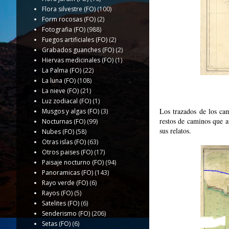
Flora silvestre (FO)
(100)
Form rocosas (FO)
(2)
Fotografia (FO)
(988)
Fuegos artificiales (FO)
(2)
Grabados guanches (FO)
(2)
Hiervas medicinales (FO)
(1)
La Palma (FO)
(22)
La luna (FO)
(108)
La nieve (FO)
(21)
Luz zodiacal (FO)
(1)
Los trazados de los cam
Musgos y algas (FO)
(3)
restos de caminos que a
Nocturnas (FO)
(99)
sus relatos.
Nubes (FO)
(58)
Otras islas (FO)
(63)
Otros paises (FO)
(17)
Paisaje nocturno (FO)
(94)
Panoramicas (FO)
(143)
Rayo verde (FO)
(6)
Rayos (FO)
(5)
Satelites (FO)
(6)
Senderismo (FO)
(206)
Setas (FO)
(6)