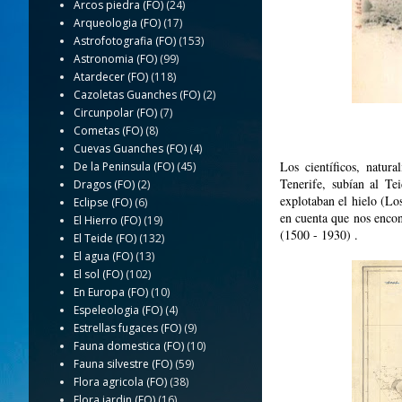
Arcos piedra (FO)
(24)
Arqueologia (FO)
(17)
Astrofotografia (FO)
(153)
Astronomia (FO)
(99)
Atardecer (FO)
(118)
Cazoletas Guanches (FO)
(2)
Circunpolar (FO)
(7)
Cometas (FO)
(8)
Cuevas Guanches (FO)
(4)
Los científicos, natura
De la Peninsula (FO)
(45)
Tenerife, subían al Te
Dragos (FO)
(2)
explotaban el hielo (Los
Eclipse (FO)
(6)
en cuenta que nos encon
El Hierro (FO)
(19)
(1500 - 1930) .
El Teide (FO)
(132)
El agua (FO)
(13)
El sol (FO)
(102)
En Europa (FO)
(10)
Espeleologia (FO)
(4)
Estrellas fugaces (FO)
(9)
Fauna domestica (FO)
(10)
Fauna silvestre (FO)
(59)
Flora agricola (FO)
(38)
Flora jardin (FO)
(16)