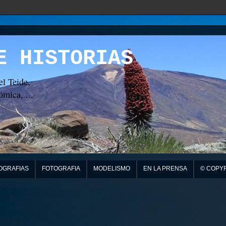
E HISTORIAS
el Teide,
mica, ...
OGRAFIAS
FOTOGRAFIA
MODELISMO
EN LA PRENSA
© COPY