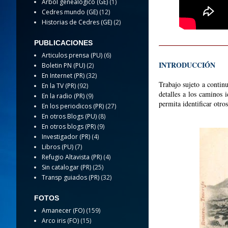
Arbol genealogico (GE)
(1)
Cedres mundo (GE)
(12)
Historias de Cedres (GE)
(2)
PUBLICACIONES
Articulos prensa (PU)
(6)
INTRODUCCIÓN
Boletin PN (PU)
(2)
En Internet (PR)
(32)
Trabajo sujeto a contin
En la TV (PR)
(92)
detalles a los caminos 
En la radio (PR)
(9)
permita identificar otr
En los periodicos (PR)
(27)
En otros Blogs (PU)
(8)
En otros blogs (PR)
(9)
Investigador (PR)
(4)
Libros (PU)
(7)
Refugio Altavista (PR)
(4)
Sin catalogar (PR)
(25)
Transp guiados (PR)
(32)
FOTOS
Amanecer (FO)
(159)
Arco iris (FO)
(15)