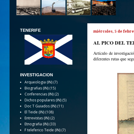
TENERIFE
miércoles, 5 de febr
AL PICO DEL TE
Artículo de investigaci
diferentes rutas que segu
INVESTIGACION
Arqueologia (IN)
(7)
Biografias (IN)
(15)
Conferencias (IN)
(2)
Dichos populares (IN)
(5)
Doc T Guiados (IN)
(11)
El Teide (IN)
(108)
Entrevistas (IN)
(2)
Etnografia (IN)
(33)
F teleferico Teide (IN)
(7)