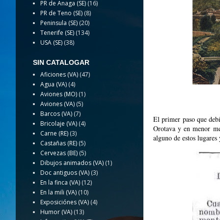
PR de Anaga (SE)
(16)
PR de Teno (SE)
(8)
Peninsula (SE)
(20)
Tenerife (SE)
(134)
USA (SE)
(38)
SIN CATALOGAR
Aficiones (VA)
(47)
Agua (VA)
(4)
Aviones (MO)
(1)
Aviones (VA)
(5)
Barcos (VA)
(7)
El primer paso que debí
Bricolaje (VA)
(4)
Orotava y en menor med
Carne (RE)
(3)
alguno de estos lugares 
Castañas (RE)
(5)
Cervezas (BE)
(5)
Dibujos animados (VA)
(1)
Doc antiguos (VA)
(3)
En la finca (VA)
(12)
En la mili (VA)
(10)
Exposiciónes (VA)
(4)
Humor (VA)
(13)