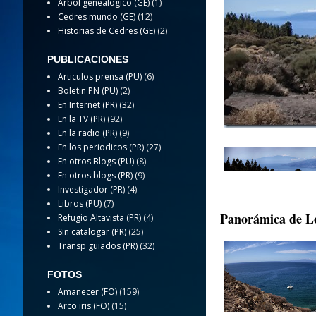
Arbol genealogico (GE)
(1)
Cedres mundo (GE)
(12)
Historias de Cedres (GE)
(2)
PUBLICACIONES
Articulos prensa (PU)
(6)
Boletin PN (PU)
(2)
En Internet (PR)
(32)
En la TV (PR)
(92)
En la radio (PR)
(9)
En los periodicos (PR)
(27)
En otros Blogs (PU)
(8)
En otros blogs (PR)
(9)
Investigador (PR)
(4)
Libros (PU)
(7)
Panorámica de Lo
Refugio Altavista (PR)
(4)
Sin catalogar (PR)
(25)
Transp guiados (PR)
(32)
FOTOS
Amanecer (FO)
(159)
Arco iris (FO)
(15)