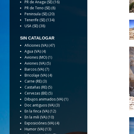
PR de Anaga (SE)
(16)
PR de Teno (SE)
(8)
Peninsula (SE)
(20)
Tenerife (SE)
(134)
USA (SE)
(38)
SIN CATALOGAR
Aficiones (VA)
(47)
Agua (VA)
(4)
Aviones (MO)
(1)
Aviones (VA)
(5)
Barcos (VA)
(7)
Bricolaje (VA)
(4)
Carne (RE)
(3)
Castañas (RE)
(5)
Cervezas (BE)
(5)
Dibujos animados (VA)
(1)
Doc antiguos (VA)
(3)
En la finca (VA)
(12)
En la mili (VA)
(10)
Exposiciónes (VA)
(4)
Humor (VA)
(13)