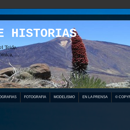
E HISTORIAS
el Teide,
mica, ...
OGRAFIAS
FOTOGRAFIA
MODELISMO
EN LA PRENSA
© COPY