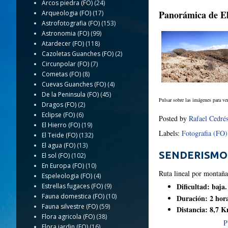
Arcos piedra (FO)
(24)
Panorámica de E
Arqueologia (FO)
(17)
Astrofotografia (FO)
(153)
Astronomia (FO)
(99)
Atardecer (FO)
(118)
Cazoletas Guanches (FO)
(2)
Circunpolar (FO)
(7)
Cometas (FO)
(8)
Cuevas Guanches (FO)
(4)
De la Peninsula (FO)
(45)
Pulsar sobre las imágenes para ve
Dragos (FO)
(2)
Eclipse (FO)
(6)
Posted by
Rafael Cedré
El Hierro (FO)
(19)
Labels:
Fotografia (FO)
El Teide (FO)
(132)
El agua (FO)
(13)
SENDERISMO
El sol (FO)
(102)
En Europa (FO)
(10)
Ruta lineal por montaña
Espeleologia (FO)
(4)
Dificultad: baja.
Estrellas fugaces (FO)
(9)
Fauna domestica (FO)
(10)
Duración: 2 hor
Fauna silvestre (FO)
(59)
Distancia: 8,7 
Flora agricola (FO)
(38)
P
Flora jardin (FO)
(16)