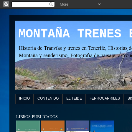
MONTAÑA TRENES 
Historia de Tranvías y trenes en Tenerife, Historias d
Montaña y senderismo, Fotografía de paisaje, astronó
INICIO
CONTENIDO
EL TEIDE
FERROCARRILES
BI
LIBROS PUBLICADOS