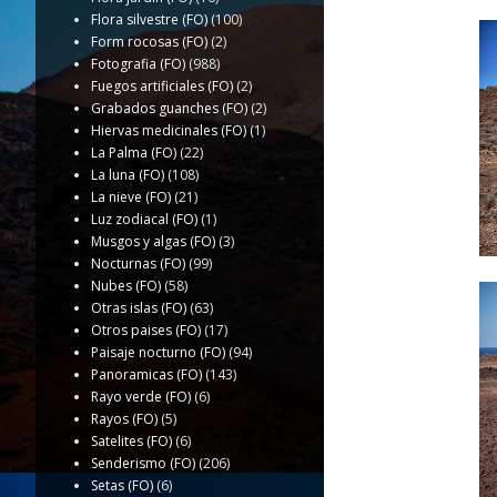
Flora silvestre (FO)
(100)
Form rocosas (FO)
(2)
Fotografia (FO)
(988)
Fuegos artificiales (FO)
(2)
Grabados guanches (FO)
(2)
Hiervas medicinales (FO)
(1)
La Palma (FO)
(22)
La luna (FO)
(108)
La nieve (FO)
(21)
Luz zodiacal (FO)
(1)
Musgos y algas (FO)
(3)
Nocturnas (FO)
(99)
Nubes (FO)
(58)
Otras islas (FO)
(63)
Otros paises (FO)
(17)
Paisaje nocturno (FO)
(94)
Panoramicas (FO)
(143)
Rayo verde (FO)
(6)
Rayos (FO)
(5)
Satelites (FO)
(6)
Senderismo (FO)
(206)
Setas (FO)
(6)