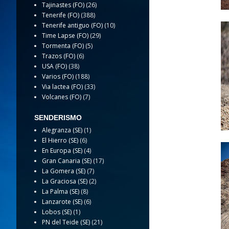
Tajinastes (FO)
(26)
Tenerife (FO)
(388)
Tenerife antiguo (FO)
(10)
Time Lapse (FO)
(29)
Tormenta (FO)
(5)
Trazos (FO)
(6)
USA (FO)
(38)
Varios (FO)
(188)
Via lactea (FO)
(33)
Volcanes (FO)
(7)
SENDERISMO
Alegranza (SE)
(1)
El Hierro (SE)
(6)
En Europa (SE)
(4)
Gran Canaria (SE)
(17)
La Gomera (SE)
(7)
La Graciosa (SE)
(2)
La Palma (SE)
(8)
Lanzarote (SE)
(6)
Lobos (SE)
(1)
PN del Teide (SE)
(21)