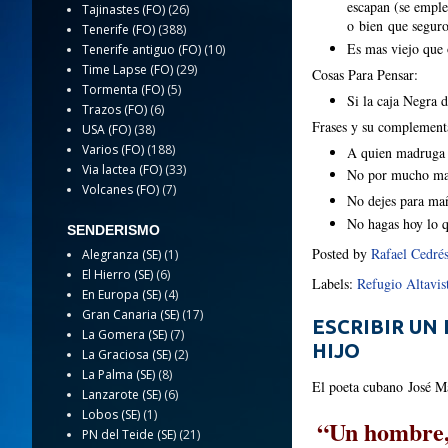
escapan (se emple
Tajinastes (FO)
(26)
o bien que seguro
Tenerife (FO)
(388)
Es mas viejo que 
Tenerife antiguo (FO)
(10)
Time Lapse (FO)
(29)
Cosas Para Pensar:
Tormenta (FO)
(5)
Si la caja Negra 
Trazos (FO)
(6)
Frases y su complement
USA (FO)
(38)
Varios (FO)
(188)
A quien madruga 
Via lactea (FO)
(33)
No por mucho ma
Volcanes (FO)
(7)
No dejes para mañ
No hagas hoy lo 
SENDERISMO
Posted by
Rafael Cedré
Alegranza (SE)
(1)
El Hierro (SE)
(6)
Labels:
Refugio Altavis
En Europa (SE)
(4)
Gran Canaria (SE)
(17)
ESCRIBIR UN
La Gomera (SE)
(7)
HIJO
La Graciosa (SE)
(2)
La Palma (SE)
(8)
El poeta cubano José Ma
Lanzarote (SE)
(6)
Lobos (SE)
(1)
“Un hombre,
PN del Teide (SE)
(21)