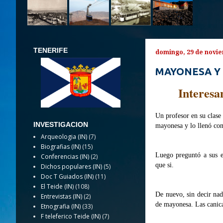
TENERIFE
domingo, 29 de novi
MAYONESA Y
I
nteresa
Un profesor en su clase 
INVESTIGACION
mayonesa y lo llenó con
Arqueologia (IN)
(7)
Biografias (IN)
(15)
Luego preguntó a sus es
Conferencias (IN)
(2)
que si.
Dichos populares (IN)
(5)
Doc T Guiados (IN)
(11)
El Teide (IN)
(108)
De nuevo, sin decir nada
Entrevistas (IN)
(2)
de mayonesa. Las canicas
Etnografia (IN)
(33)
F teleferico Teide (IN)
(7)