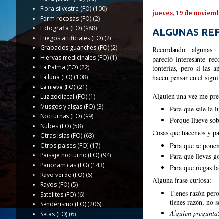
Flora silvestre (FO)
(100)
jueves, 19 de noviem
Form rocosas (FO)
(2)
Fotografia (FO)
(988)
ALGUNAS RE
Fuegos artificiales (FO)
(2)
Grabados guanches (FO)
(2)
Recordando alguna
Hiervas medicinales (FO)
(1)
pareció interesante re
La Palma (FO)
(22)
tonterías, pero si las 
La luna (FO)
(108)
hacen pensar en el signi
La nieve (FO)
(21)
Alguien una vez me pre
Luz zodiacal (FO)
(1)
Musgos y algas (FO)
(3)
Para que sale la l
Nocturnas (FO)
(99)
Porque llueve sobr
Nubes (FO)
(58)
Cosas que hacemos y pa
Otras islas (FO)
(63)
Para que se ponen 
Otros paises (FO)
(17)
Paisaje nocturno (FO)
(94)
Para que llevas go
Panoramicas (FO)
(143)
Para que riegas la
Rayo verde (FO)
(6)
Alguna frase curiosa:
Rayos (FO)
(5)
Tienes razón pero 
Satelites (FO)
(6)
tienes razón, no s
Senderismo (FO)
(206)
Alguien pregunta
Setas (FO)
(6)