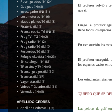
F tran guiados (IN)
(24)
El profesor volvió a pre
Guaguas (IN)
(8)
que si.
Investigador (IN)
(51)
Locomotoras (IN)
(6)
Mapas-planos TG (IN)
(8)
Luego...el profesor aga
Pirateria (IN)
(3)
llenó todos los espacios
Prensa escrita TG (IN)
(3)
Prog TV - TG (IN)
(2)
Prog radio (IN)
(2)
En esta ocasión los estu
Prog radio TG (IN)
(9)
Recuerdos TG (IN)
(3)
Refugio Altavista (IN)
(23)
El profesor enseguida a
Sin catalogar (IN)
(81)
los espacios vacíos entr
TF en cine y TV (IN)
(9)
Transp guiagos (IN)
(59)
Tranvias (IN)
(67)
Los estudiantes reían en
Vagonetas (IN)
(3)
Videos T Guiados (IN)
(11)
Viviendas (IN)
(5)
'QUIERO QUE SE DE
APELLIDO CEDRES
Apellido Cedres (GE)
(5)
Las pelotas de golf
son