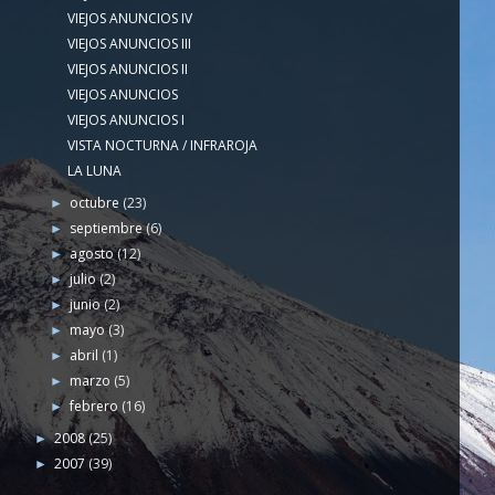
VIEJOS ANUNCIOS IV
VIEJOS ANUNCIOS III
VIEJOS ANUNCIOS II
VIEJOS ANUNCIOS
VIEJOS ANUNCIOS I
VISTA NOCTURNA / INFRAROJA
LA LUNA
octubre
(23)
►
septiembre
(6)
►
agosto
(12)
►
julio
(2)
►
junio
(2)
►
mayo
(3)
►
abril
(1)
►
marzo
(5)
►
febrero
(16)
►
2008
(25)
►
2007
(39)
►