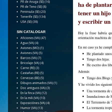
PR de Anaga (SE)
(16)
ha de planta
PR de Teno (SE)
(8)
tener un hij
Peninsula (SE)
(20)
Tenerife (SE)
(134)
y escribir un
USA (SE)
(38)
SIN CATALOGAR
Hoy la frase habría q
orientación machista de
Aficiones (VA)
(47)
Agua (VA)
(4)
En mi caso ya he cumplid
Aviones (MO)
(1)
Aviones (VA)
(5)
He plantado unos 
Barcos (VA)
(7)
Tengo dos hijas.
Bricolaje (VA)
(4)
He escrito dos lib
Carne (RE)
(3)
Además
Castañas (RE)
(5)
Tengo dos Blogs y
Cervezas (BE)
(5)
Dibujos animados (VA)
(1)
Y he vivido los siguien
Doc antiguos (VA)
(3)
Una tormenta de a
En la finca (VA)
(12)
Inundaciones de 
En la mili (VA)
(10)
El Terremoto de 
Exposiciónes (VA)
(4)
La tormenta trop
Humor (VA)
(13)