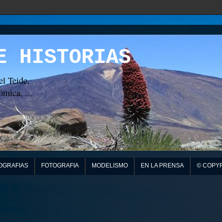
E HISTORIAS
el Teide,
mica, ...
OGRAFIAS
FOTOGRAFIA
MODELISMO
EN LA PRENSA
© COPY