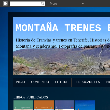
MONTAÑA TRENES 
Historia de Tranvías y trenes en Tenerife, Historias d
Montaña y senderismo, Fotografía de paisaje, astronó
INICIO
CONTENIDO
EL TEIDE
FERROCARRILES
BI
LIBROS PUBLICADOS