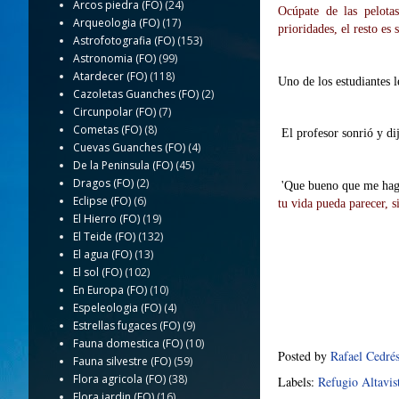
Arcos piedra (FO)
(24)
Ocúpate de las pelota
Arqueologia (FO)
(17)
prioridades, el resto es 
Astrofotografia (FO)
(153)
Astronomia (FO)
(99)
Atardecer (FO)
(118)
Uno de los estudiantes 
Cazoletas Guanches (FO)
(2)
Circunpolar (FO)
(7)
Cometas (FO)
(8)
El profesor sonrió y di
Cuevas Guanches (FO)
(4)
De la Peninsula (FO)
(45)
Dragos (FO)
(2)
'Que bueno que me ha
Eclipse (FO)
(6)
tu vida pueda parecer, 
El Hierro (FO)
(19)
El Teide (FO)
(132)
El agua (FO)
(13)
El sol (FO)
(102)
En Europa (FO)
(10)
Espeleologia (FO)
(4)
Estrellas fugaces (FO)
(9)
Fauna domestica (FO)
(10)
Posted by
Rafael Cedré
Fauna silvestre (FO)
(59)
Flora agricola (FO)
(38)
Labels:
Refugio Altavis
Flora jardin (FO)
(16)