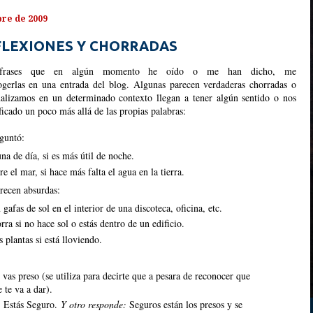
bre de 2009
FLEXIONES Y CHORRADAS
s frases que en algún momento he oído o me han dicho, me
cogerlas en una entrada del blog. Algunas parecen verdaderas chorradas o
analizamos en un determinado contexto llegan a tener algún sentido o nos
ficado un poco más allá de las propias palabras:
guntó:
una de día, si es más útil de noche.
e el mar, si hace más falta el agua en la tierra.
recen absurdas:
gafas de sol en el interior de una discoteca, oficina, etc.
rra si no hace sol o estás dentro de un edificio.
s plantas si está lloviendo.
vas preso (se utiliza para decirte que a pesara de reconocer que
e te va a dar).
: Estás Seguro.
Y otro responde:
Seguros están los presos y se