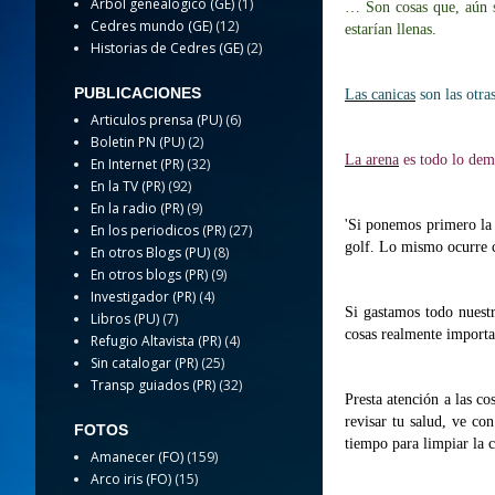
Arbol genealogico (GE)
(1)
… Son cosas que, aún s
Cedres mundo (GE)
(12)
estarían llenas.
Historias de Cedres (GE)
(2)
PUBLICACIONES
Las canicas
son las otras
Articulos prensa (PU)
(6)
Boletin PN (PU)
(2)
La arena
es todo lo dem
En Internet (PR)
(32)
En la TV (PR)
(92)
En la radio (PR)
(9)
'Si ponemos primero la a
En los periodicos (PR)
(27)
golf. Lo mismo ocurre c
En otros Blogs (PU)
(8)
En otros blogs (PR)
(9)
Investigador (PR)
(4)
Si gastamos todo nuestr
Libros (PU)
(7)
cosas realmente importa
Refugio Altavista (PR)
(4)
Sin catalogar (PR)
(25)
Transp guiados (PR)
(32)
Presta atención a las co
revisar tu salud, ve con
FOTOS
tiempo para limpiar la c
Amanecer (FO)
(159)
Arco iris (FO)
(15)