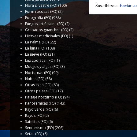
Suscribirse a:
Enviar c
Flora silvestre (FO)
(100)
Form rocosas (FO)
(2)
Fotografia (FO)
(988)
Fuegos artificiales (FO)
(2)
Grabados guanches (FO)
(2)
Hiervas medicinales (FO)
(1)
La Palma (FO)
(22)
La luna (FO)
(108)
La nieve (FO)
(21)
Luz zodiacal (FO)
(1)
Musgos y algas (FO)
(3)
Nocturnas (FO)
(99)
Nubes (FO)
(58)
Otras islas (FO)
(63)
Otros paises (FO)
(17)
Paisaje nocturno (FO)
(94)
Panoramicas (FO)
(143)
Rayo verde (FO)
(6)
Rayos (FO)
(5)
Satelites (FO)
(6)
Senderismo (FO)
(206)
Setas (FO)
(6)