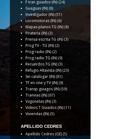
F tran guiados (IN)
(24)
Guaguas (IN)
(8)
Investigador (IN)
(51)
Locomotoras (IN)
(6)
Mapas-planos TG (IN)
(8)
Pirateria (IN)
(3)
Prensa escrita TG (IN)
(3)
Prog TV - TG (IN)
(2)
Prog radio (IN)
(2)
Prog radio TG (IN)
(9)
Recuerdos TG (IN)
(3)
Refugio Altavista (IN)
(23)
Sin catalogar (IN)
(81)
TF en cine y TV (IN)
(9)
Transp guiagos (IN)
(59)
Tranvias (IN)
(67)
Vagonetas (IN)
(3)
Videos T Guiados (IN)
(11)
Viviendas (IN)
(5)
APELLIDO CEDRES
Apellido Cedres (GE)
(5)