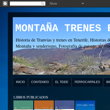
MONTAÑA TRENES 
Historia de Tranvías y trenes en Tenerife, Historias d
Montaña y senderismo, Fotografía de paisaje, astronó
INICIO
CONTENIDO
EL TEIDE
FERROCARRILES
BI
LIBROS PUBLICADOS