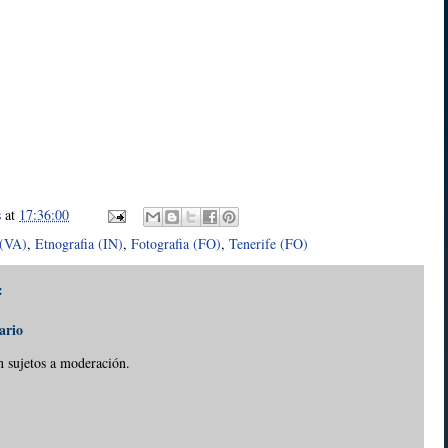
s
at
17:36:00
 (VA)
,
Etnografia (IN)
,
Fotografia (FO)
,
Tenerife (FO)
:
ario
n sujetos a moderación.