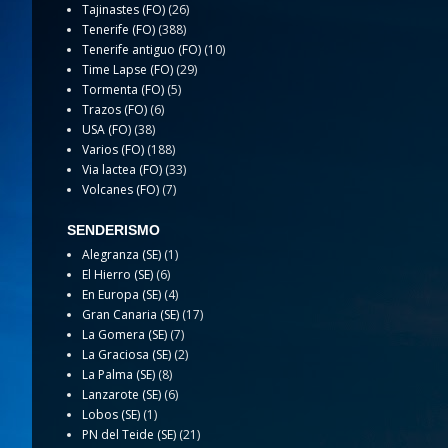
Tajinastes (FO)
(26)
Tenerife (FO)
(388)
Tenerife antiguo (FO)
(10)
Time Lapse (FO)
(29)
Tormenta (FO)
(5)
Trazos (FO)
(6)
USA (FO)
(38)
Varios (FO)
(188)
Via lactea (FO)
(33)
Volcanes (FO)
(7)
SENDERISMO
Alegranza (SE)
(1)
El Hierro (SE)
(6)
En Europa (SE)
(4)
Gran Canaria (SE)
(17)
La Gomera (SE)
(7)
La Graciosa (SE)
(2)
La Palma (SE)
(8)
Lanzarote (SE)
(6)
Lobos (SE)
(1)
PN del Teide (SE)
(21)