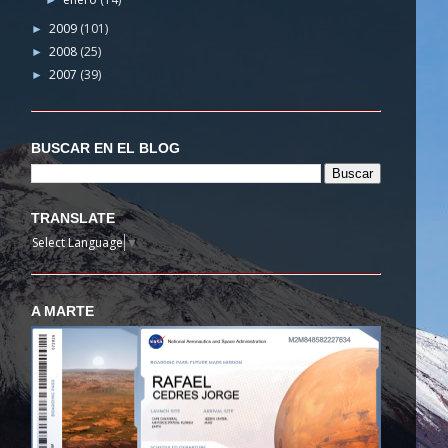
►
2009
(101)
►
2008
(25)
►
2007
(39)
►
BUSCAR EN EL BLOG
TRANSLATE
Select Language
▼
A MARTE