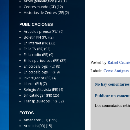
Arbol genealogico (GE)
(1)
Cedres mundo (GE)
(12)
Historias de Cedres (GE)
(2)
PUBLICACIONES
Articulos prensa (PU)
(6)
Boletin PN (PU)
(2)
En Internet (PR)
(32)
En la TV (PR)
(92)
En la radio (PR)
(9)
En los periodicos (PR)
(27)
Posted by
Rafael Cedré
En otros Blogs (PU)
(8)
Labels:
Const Antiguas
En otros blogs (PR)
(9)
Investigador (PR)
(4)
No hay comentarios
Libros (PU)
(7)
Refugio Altavista (PR)
(4)
Publicar un coment
Sin catalogar (PR)
(25)
Transp guiados (PR)
(32)
Los comentarios está
FOTOS
Amanecer (FO)
(159)
Arco iris (FO)
(15)