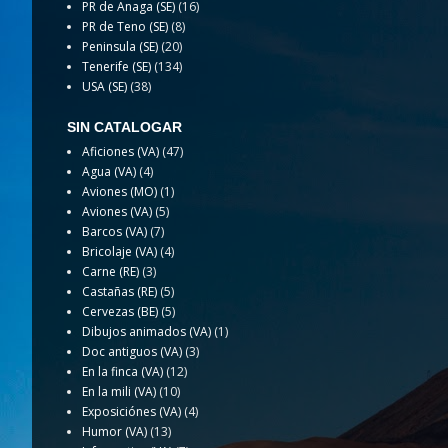
PR de Anaga (SE)
(16)
PR de Teno (SE)
(8)
Peninsula (SE)
(20)
Tenerife (SE)
(134)
USA (SE)
(38)
SIN CATALOGAR
Aficiones (VA)
(47)
Agua (VA)
(4)
Aviones (MO)
(1)
Aviones (VA)
(5)
Barcos (VA)
(7)
Bricolaje (VA)
(4)
Carne (RE)
(3)
Castañas (RE)
(5)
Cervezas (BE)
(5)
Dibujos animados (VA)
(1)
Doc antiguos (VA)
(3)
En la finca (VA)
(12)
En la mili (VA)
(10)
Exposiciónes (VA)
(4)
Humor (VA)
(13)