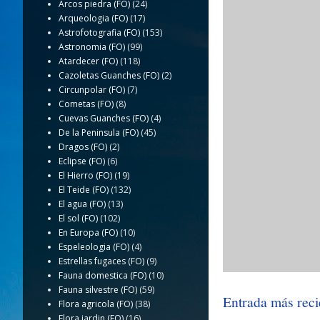
Arcos piedra (FO)
(24)
Arqueologia (FO)
(17)
Astrofotografia (FO)
(153)
Astronomia (FO)
(99)
Atardecer (FO)
(118)
Cazoletas Guanches (FO)
(2)
Circunpolar (FO)
(7)
Cometas (FO)
(8)
Cuevas Guanches (FO)
(4)
De la Peninsula (FO)
(45)
Dragos (FO)
(2)
Eclipse (FO)
(6)
El Hierro (FO)
(19)
El Teide (FO)
(132)
El agua (FO)
(13)
El sol (FO)
(102)
En Europa (FO)
(10)
Espeleologia (FO)
(4)
Estrellas fugaces (FO)
(9)
Fauna domestica (FO)
(10)
Fauna silvestre (FO)
(59)
Entrada más reci
Flora agricola (FO)
(38)
Flora jardin (FO)
(16)