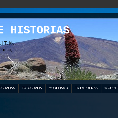
E HISTORIAS
el Teide,
mica, ...
OGRAFIAS
FOTOGRAFIA
MODELISMO
EN LA PRENSA
© COPY