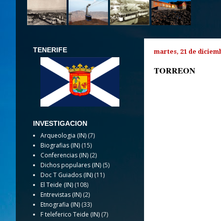
TENERIFE
martes, 21 de diciem
TORREON
INVESTIGACION
Arqueologia (IN)
(7)
Biografias (IN)
(15)
Conferencias (IN)
(2)
Dichos populares (IN)
(5)
Doc T Guiados (IN)
(11)
El Teide (IN)
(108)
Entrevistas (IN)
(2)
Etnografia (IN)
(33)
F teleferico Teide (IN)
(7)