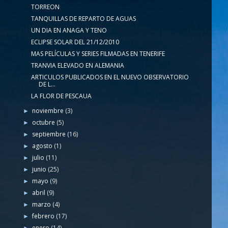
TORREON
TANQUILLAS DE REPARTO DE AGUAS
UN DIA EN ANAGA Y TENO
ECLIPSE SOLAR DEL 21/12/2010
MAS PELÍCULAS Y SERIES FILMADAS EN TENERIFE
TRANVIA ELEVADO EN ALEMANIA
ARTICULOS PUBLICADOS EN EL NUEVO OBSERVATORIO
DE L...
LA FLOR DE PESCAUA
noviembre
(3)
►
octubre
(5)
►
septiembre
(16)
►
agosto
(1)
►
julio
(11)
►
junio
(25)
►
mayo
(9)
►
abril
(9)
►
marzo
(4)
►
febrero
(17)
►
enero
(14)