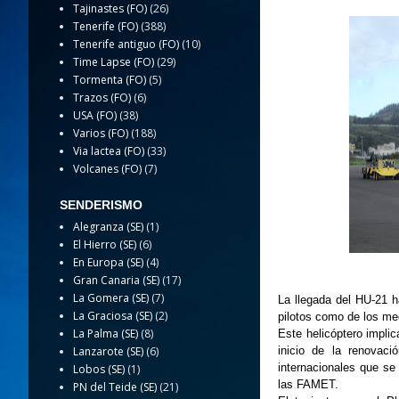
Tajinastes (FO)
(26)
Tenerife (FO)
(388)
Tenerife antiguo (FO)
(10)
Time Lapse (FO)
(29)
Tormenta (FO)
(5)
Trazos (FO)
(6)
USA (FO)
(38)
Varios (FO)
(188)
Via lactea (FO)
(33)
Volcanes (FO)
(7)
SENDERISMO
Alegranza (SE)
(1)
El Hierro (SE)
(6)
En Europa (SE)
(4)
Gran Canaria (SE)
(17)
La Gomera (SE)
(7)
La llegada del HU-21 ha
La Graciosa (SE)
(2)
pilotos como de los me
La Palma (SE)
(8)
Este helicóptero impli
inicio de la renovaci
Lanzarote (SE)
(6)
internacionales que se
Lobos (SE)
(1)
las FAMET.
PN del Teide (SE)
(21)