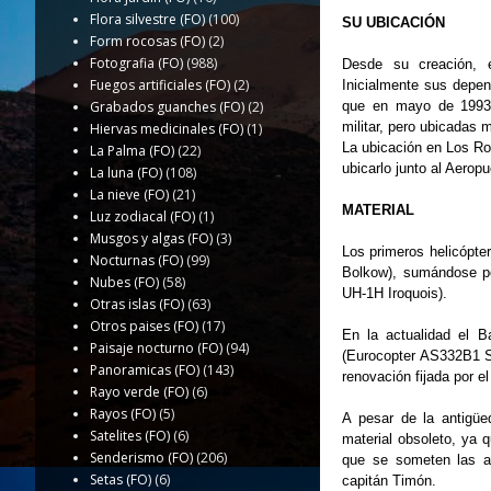
Flora silvestre (FO)
(100)
SU UBICACIÓN
Form rocosas (FO)
(2)
Fotografia (FO)
(988)
Desde su creación, 
Fuegos artificiales (FO)
(2)
Inicialmente sus depen
que en mayo de 1993 s
Grabados guanches (FO)
(2)
militar, pero ubicadas 
Hiervas medicinales (FO)
(1)
La ubicación en Los Rod
La Palma (FO)
(22)
ubicarlo junto al Aerop
La luna (FO)
(108)
La nieve (FO)
(21)
MATERIAL
Luz zodiacal (FO)
(1)
Musgos y algas (FO)
(3)
Los primeros helicópte
Nocturnas (FO)
(99)
Bolkow), sumándose po
Nubes (FO)
(58)
UH-1H Iroquois).
Otras islas (FO)
(63)
Otros paises (FO)
(17)
En la actualidad el B
Paisaje nocturno (FO)
(94)
(Eurocopter AS332B1 Sú
Panoramicas (FO)
(143)
renovación fijada por el
Rayo verde (FO)
(6)
Rayos (FO)
(5)
A pesar de la antigü
Satelites (FO)
(6)
material obsoleto, ya 
Senderismo (FO)
(206)
que se someten las ae
Setas (FO)
(6)
capitán Timón.