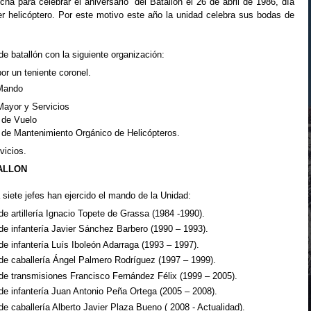
a para celebrar el aniversario del Batallón el 26 de abril de 1986, día
mer helicóptero. Por este motivo este año la unidad celebra sus bodas de
de batallón con la siguiente organización:
or un teniente coronel.
Mando
Mayor y Servicios
 de Vuelo
 de Mantenimiento Orgánico de Helicópteros.
vicios.
ALLON
a siete jefes han ejercido el mando de la Unidad:
de artillería Ignacio Topete de Grassa (1984 -1990).
de infantería Javier Sánchez Barbero (1990 – 1993).
de infantería Luís Iboleón Adarraga (1993 – 1997).
 de caballería Ángel Palmero Rodríguez (1997 – 1999).
 de transmisiones Francisco Fernández Félix (1999 – 2005).
de infantería Juan Antonio Peña Ortega (2005 – 2008).
de caballería Alberto Javier Plaza Bueno ( 2008 - Actualidad).