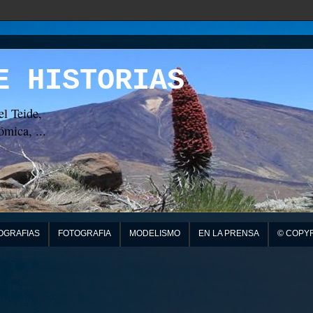
E HISTORIAS
el Teide,
mica, ...
OGRAFIAS
FOTOGRAFIA
MODELISMO
EN LA PRENSA
© COPY