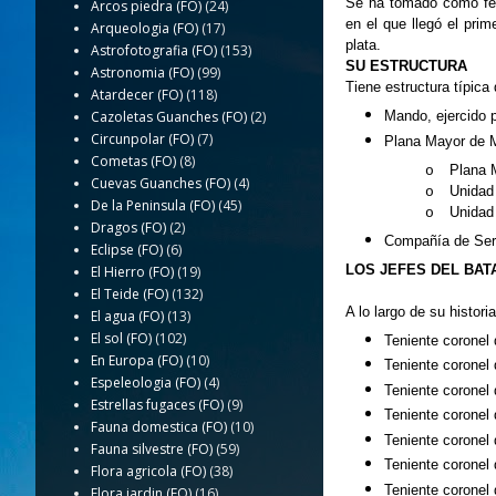
Se ha tomado como fech
Arcos piedra (FO)
(24)
en el que llegó el pri
Arqueologia (FO)
(17)
plata.
Astrofotografia (FO)
(153)
SU ESTRUCTURA
Astronomia (FO)
(99)
Tiene estructura típica 
Atardecer (FO)
(118)
Cazoletas Guanches (FO)
(2)
Mando, ejercido p
Circunpolar (FO)
(7)
Plana Mayor de 
Cometas (FO)
(8)
Plana 
o
Cuevas Guanches (FO)
(4)
Unidad
o
De la Peninsula (FO)
(45)
Unidad
o
Dragos (FO)
(2)
Compañía de Ser
Eclipse (FO)
(6)
LOS JEFES DEL BAT
El Hierro (FO)
(19)
El Teide (FO)
(132)
A lo largo de su histori
El agua (FO)
(13)
El sol (FO)
(102)
Teniente coronel 
En Europa (FO)
(10)
Teniente coronel 
Espeleologia (FO)
(4)
Teniente coronel 
Estrellas fugaces (FO)
(9)
Teniente coronel
Fauna domestica (FO)
(10)
Teniente coronel
Fauna silvestre (FO)
(59)
Teniente coronel 
Flora agricola (FO)
(38)
Teniente coronel 
Flora jardin (FO)
(16)