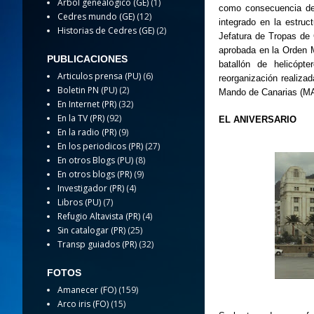
Arbol genealogico (GE)
(1)
como consecuencia de 
Cedres mundo (GE)
(12)
integrado en la estru
Historias de Cedres (GE)
(2)
Jefatura de Tropas de 
aprobada en la Orden M
PUBLICACIONES
batallón de helicópt
Articulos prensa (PU)
(6)
reorganización realiza
Boletin PN (PU)
(2)
Mando de Canarias (M
En Internet (PR)
(32)
En la TV (PR)
(92)
EL ANIVERSARIO
En la radio (PR)
(9)
En los periodicos (PR)
(27)
En otros Blogs (PU)
(8)
En otros blogs (PR)
(9)
Investigador (PR)
(4)
Libros (PU)
(7)
Refugio Altavista (PR)
(4)
Sin catalogar (PR)
(25)
Transp guiados (PR)
(32)
FOTOS
Amanecer (FO)
(159)
Arco iris (FO)
(15)