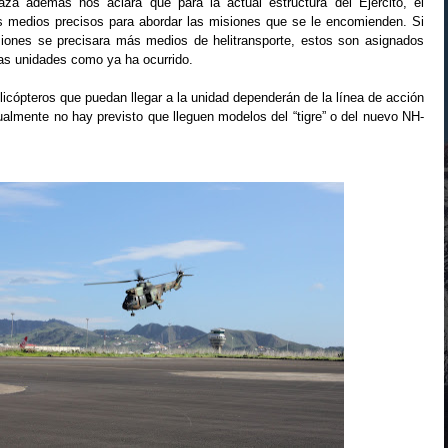
laza además nos aclara que para la actual estructura del Ejército, el
s medios precisos para abordar las misiones que se le encomienden. Si
siones se precisara más medios de helitransporte, estos son asignados
as unidades como ya ha ocurrido.
icópteros que puedan llegar a la unidad dependerán de la línea de acción
ctualmente no hay previsto que lleguen modelos del “tigre” o del nuevo NH-