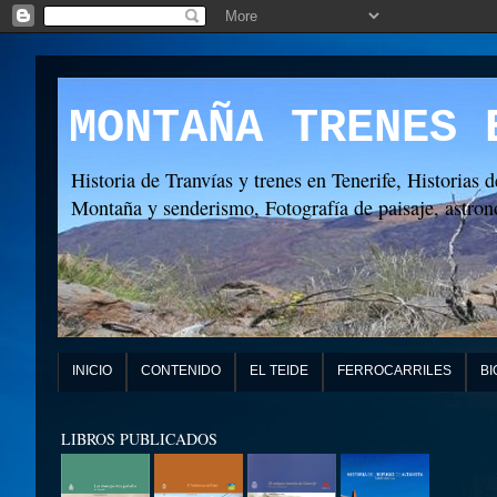
MONTAÑA TRENES 
Historia de Tranvías y trenes en Tenerife, Historias d
Montaña y senderismo, Fotografía de paisaje, astronó
INICIO
CONTENIDO
EL TEIDE
FERROCARRILES
BI
LIBROS PUBLICADOS