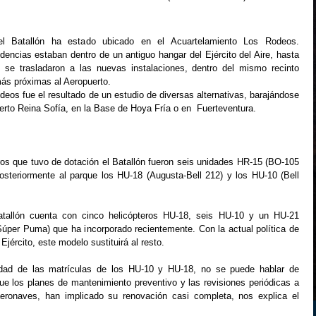
el Batallón ha estado ubicado en el Acuartelamiento Los Rodeos.
dencias estaban dentro de un antiguo hangar del Ejército del Aire, hasta
e trasladaron a las nuevas instalaciones, dentro del mismo recinto
más próximas al Aeropuerto.
eos fue el resultado de un estudio de diversas alternativas, barajándose
uerto Reina Sofía, en la Base de Hoya Fría o en Fuerteventura.
ros que tuvo de dotación el Batallón fueron seis unidades HR-15 (BO-105
steriormente al parque los HU-18 (Augusta-Bell 212) y los HU-10 (Bell
atallón cuenta con cinco helicópteros HU-18, seis HU-10 y un HU-21
per Puma) que ha incorporado recientemente. Con la actual política de
 Ejército, este modelo sustituirá al resto.
edad de las matrículas de los HU-10 y HU-18, no se puede hablar de
que los planes de mantenimiento preventivo y las revisiones periódicas a
ronaves, han implicado su renovación casi completa, nos explica el