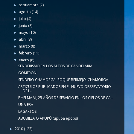
septiembre
(7)
►
agosto
(14)
►
julio
(4)
►
junio
(8)
►
mayo
(10)
►
abril
(3)
►
marzo
(8)
►
febrero
(11)
►
enero
(8)
▼
SENDERISMO EN LOS ALTOS DE CANDELARIA
GOMERON
SENDERO CHAMORGA–ROQUE BERMEJO–CHAMORGA
ARTICULOS PUBLICADOS EN EL NUEVO OBSERVATORIO
DE L...
BHELMA VI, 25 AÑOS DE SERVICIO EN LOS CIELOS DE CA...
UNA ERA
LAGARTOS
ABUBILLA O APUPÚ (upupa epops)
2010
(123)
►