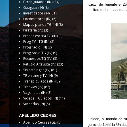
F tran guiados (IN)
(24)
Cruz de Tenerife el 26
Guaguas (IN)
(8)
militares destinados a 
Investigador (IN)
(51)
Locomotoras (IN)
(6)
Mapas-planos TG (IN)
(8)
Pirateria (IN)
(3)
Prensa escrita TG (IN)
(3)
Prog TV - TG (IN)
(2)
Prog radio (IN)
(2)
Prog radio TG (IN)
(9)
Recuerdos TG (IN)
(3)
Refugio Altavista (IN)
(23)
Sin catalogar (IN)
(81)
TF en cine y TV (IN)
(9)
Transp guiagos (IN)
(59)
Tranvias (IN)
(67)
Vagonetas (IN)
(3)
Videos T Guiados (IN)
(11)
Viviendas (IN)
(5)
APELLIDO CEDRES
unidad,
al mando de su
Apellido Cedres (GE)
(5)
junio de 1988 la Unida