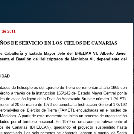
 de 2011
AÑOS DE SERVICIO EN LOS CIELOS DE CANARIAS
de Caballería y Estado Mayor Jefe del BHELMA VI, Alberto Javier
enta el Batallón de Helicópteros de Maniobra VI, dependiente del
NIDAD
dades de helicópteros del Ejército de Tierra se remontan al año 1965 con
jército a través de la instrucción 165/142 del Estado Mayor Central por la
des de aviación ligera de la División Acorazada Brunete número 1 (ALET).
ciones el 20 de marzo de 1973 se aprueba la Instrucción General 172/192
eromóviles del Ejército de Tierra (FAMET), encuadradas en el núcleo de
Maniobra. A partir de este momento se inicia un proceso de organización
dades por el territorio nacional. En 1979 se crea administrativamente el
eros de Canarias (BHELCAN), quedando el proyecto suspendido hasta
s reactivado. Los seis primeros helicópteros llegaron al puerto de Santa