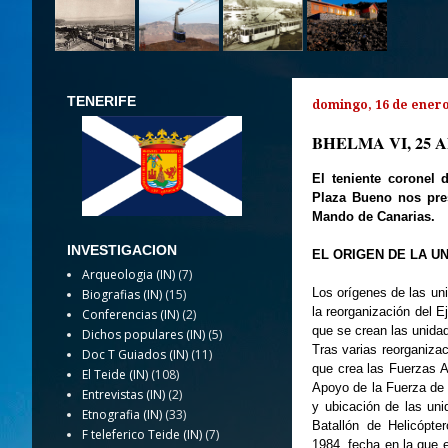
TENERIFE
domingo, 16 de enero
BHELMA VI, 25 
El teniente coronel 
Plaza Bueno nos pres
Mando de Canarias.
INVESTIGACION
EL ORIGEN DE LA U
Arqueologia (IN)
(7)
Los orígenes de las uni
Biografias (IN)
(15)
la reorganización del E
Conferencias (IN)
(2)
que se crean las unida
Dichos populares (IN)
(5)
Tras varias reorganiza
Doc T Guiados (IN)
(11)
que crea las Fuerzas A
El Teide (IN)
(108)
Apoyo de la Fuerza de 
Entrevistas (IN)
(2)
y ubicación de las uni
Etnografia (IN)
(33)
Batallón de Helicópt
F teleferico Teide (IN)
(7)
1984, fecha en la que e