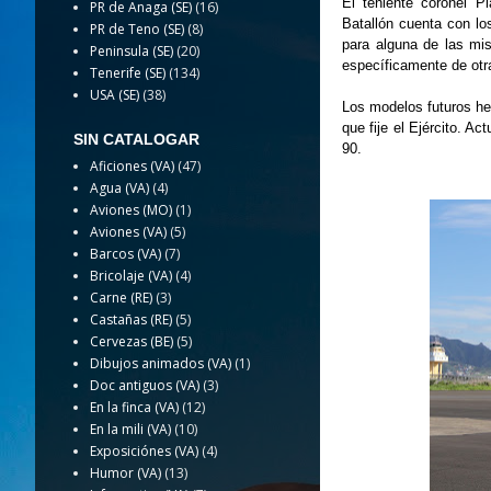
El teniente coronel P
PR de Anaga (SE)
(16)
Batallón cuenta con lo
PR de Teno (SE)
(8)
para alguna de las mi
Peninsula (SE)
(20)
específicamente de otr
Tenerife (SE)
(134)
USA (SE)
(38)
Los modelos futuros hel
que fije el Ejército. A
SIN CATALOGAR
90.
Aficiones (VA)
(47)
Agua (VA)
(4)
Aviones (MO)
(1)
Aviones (VA)
(5)
Barcos (VA)
(7)
Bricolaje (VA)
(4)
Carne (RE)
(3)
Castañas (RE)
(5)
Cervezas (BE)
(5)
Dibujos animados (VA)
(1)
Doc antiguos (VA)
(3)
En la finca (VA)
(12)
En la mili (VA)
(10)
Exposiciónes (VA)
(4)
Humor (VA)
(13)