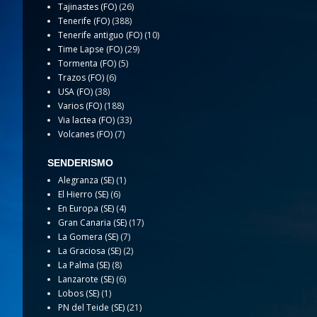
Tajinastes (FO)
(26)
Tenerife (FO)
(388)
Tenerife antiguo (FO)
(10)
Time Lapse (FO)
(29)
Tormenta (FO)
(5)
Trazos (FO)
(6)
USA (FO)
(38)
Varios (FO)
(188)
Via lactea (FO)
(33)
Volcanes (FO)
(7)
SENDERISMO
Alegranza (SE)
(1)
El Hierro (SE)
(6)
En Europa (SE)
(4)
Gran Canaria (SE)
(17)
La Gomera (SE)
(7)
La Graciosa (SE)
(2)
La Palma (SE)
(8)
Lanzarote (SE)
(6)
Lobos (SE)
(1)
PN del Teide (SE)
(21)