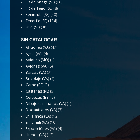
PR de Anaga (SE)
(16)
PR de Teno (SE)
(8)
Peninsula (SE)
(20)
Tenerife (SE)
(134)
USA (SE)
(38)
SIN CATALOGAR
Aficiones (VA)
(47)
Agua (VA)
(4)
Aviones (MO)
(1)
Aviones (VA)
(5)
Barcos (VA)
(7)
Bricolaje (VA)
(4)
Carne (RE)
(3)
Castañas (RE)
(5)
Cervezas (BE)
(5)
Dibujos animados (VA)
(1)
Doc antiguos (VA)
(3)
En la finca (VA)
(12)
En la mili (VA)
(10)
Exposiciónes (VA)
(4)
Humor (VA)
(13)