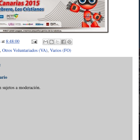
s
at
8:48:00
,
Otros Voluntariados (VA)
,
Varios (FO)
:
ario
n sujetos a moderación.