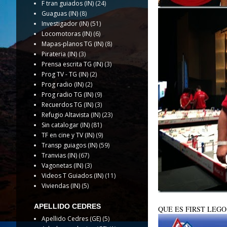
F tran guiados (IN)
(24)
Guaguas (IN)
(8)
Investigador (IN)
(51)
Locomotoras (IN)
(6)
Mapas-planos TG (IN)
(8)
Pirateria (IN)
(3)
Prensa escrita TG (IN)
(3)
Prog TV - TG (IN)
(2)
Prog radio (IN)
(2)
Prog radio TG (IN)
(9)
Recuerdos TG (IN)
(3)
Refugio Altavista (IN)
(23)
Sin catalogar (IN)
(81)
TF en cine y TV (IN)
(9)
Transp guiagos (IN)
(59)
Tranvias (IN)
(67)
Vagonetas (IN)
(3)
Videos T Guiados (IN)
(11)
Viviendas (IN)
(5)
APELLIDO CEDRES
QUE ES FIRST LEG
Apellido Cedres (GE)
(5)