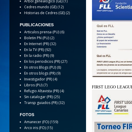
Arbol genealogico (GE)
(1)
Cedres mundo (GE)
(12)
Historias de Cedres (GE)
(2)
PUBLICACIONES
Articulos prensa (PU)
(6)
Boletin PN (PU)
(2)
En Internet (PR)
(32)
En la TV (PR)
(92)
En la radio (PR)
(9)
En los periodicos (PR)
(27)
En otros Blogs (PU)
(8)
En otros blogs (PR)
(9)
Investigador (PR)
(4)
Libros (PU)
(7)
FIRST LEGO LEAGU
Refugio Altavista (PR)
(4)
Sin catalogar (PR)
(25)
Transp guiados (PR)
(32)
FOTOS
Amanecer (FO)
(159)
Arco iris (FO)
(15)