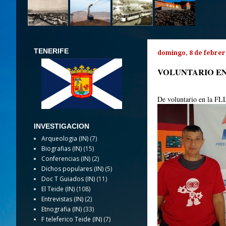
TENERIFE
domingo, 8 de febrer
VOLUNTARIO EN
De voluntario en la FLL
INVESTIGACION
Arqueologia (IN)
(7)
Biografias (IN)
(15)
Conferencias (IN)
(2)
Dichos populares (IN)
(5)
Doc T Guiados (IN)
(11)
El Teide (IN)
(108)
Entrevistas (IN)
(2)
Etnografia (IN)
(33)
F teleferico Teide (IN)
(7)