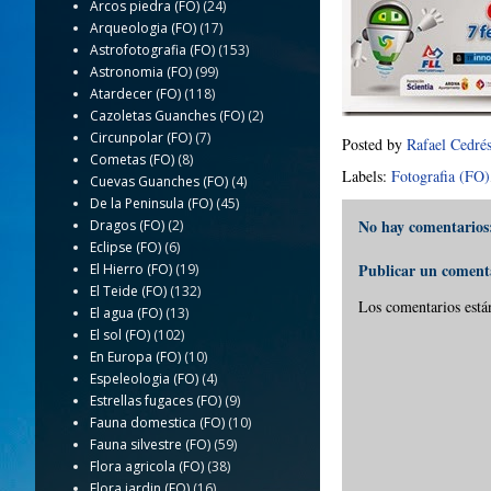
Arcos piedra (FO)
(24)
Arqueologia (FO)
(17)
Astrofotografia (FO)
(153)
Astronomia (FO)
(99)
Atardecer (FO)
(118)
Cazoletas Guanches (FO)
(2)
Circunpolar (FO)
(7)
Posted by
Rafael Cedré
Cometas (FO)
(8)
Labels:
Fotografia (FO)
Cuevas Guanches (FO)
(4)
De la Peninsula (FO)
(45)
No hay comentarios
Dragos (FO)
(2)
Eclipse (FO)
(6)
Publicar un coment
El Hierro (FO)
(19)
El Teide (FO)
(132)
Los comentarios está
El agua (FO)
(13)
El sol (FO)
(102)
En Europa (FO)
(10)
Espeleologia (FO)
(4)
Estrellas fugaces (FO)
(9)
Fauna domestica (FO)
(10)
Fauna silvestre (FO)
(59)
Flora agricola (FO)
(38)
Flora jardin (FO)
(16)