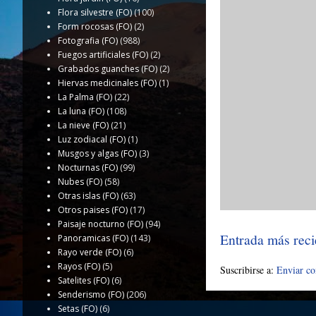
Flora silvestre (FO)
(100)
Form rocosas (FO)
(2)
Fotografia (FO)
(988)
Fuegos artificiales (FO)
(2)
Grabados guanches (FO)
(2)
Hiervas medicinales (FO)
(1)
La Palma (FO)
(22)
La luna (FO)
(108)
La nieve (FO)
(21)
Luz zodiacal (FO)
(1)
Musgos y algas (FO)
(3)
Nocturnas (FO)
(99)
Nubes (FO)
(58)
Otras islas (FO)
(63)
Otros paises (FO)
(17)
Paisaje nocturno (FO)
(94)
Entrada más reci
Panoramicas (FO)
(143)
Rayo verde (FO)
(6)
Rayos (FO)
(5)
Suscribirse a:
Enviar c
Satelites (FO)
(6)
Senderismo (FO)
(206)
Setas (FO)
(6)