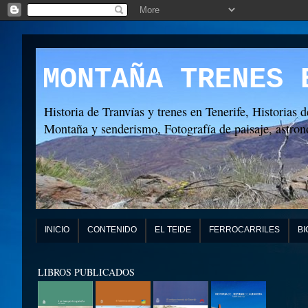
MONTAÑA TRENES 
Historia de Tranvías y trenes en Tenerife, Historias d
Montaña y senderismo, Fotografía de paisaje, astronó
INICIO
CONTENIDO
EL TEIDE
FERROCARRILES
BI
LIBROS PUBLICADOS