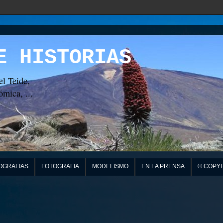
E HISTORIAS
el Teide,
mica, ...
OGRAFIAS
FOTOGRAFIA
MODELISMO
EN LA PRENSA
© COPY