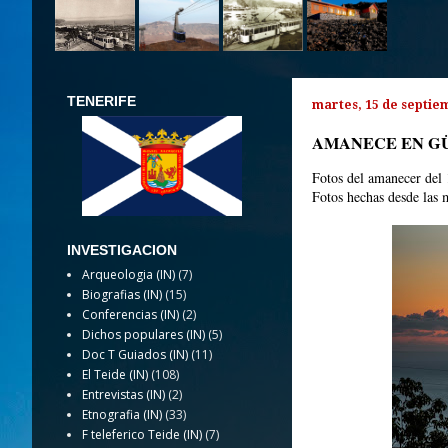
TENERIFE
martes, 15 de septie
AMANECE EN G
Fotos del amanecer del 
Fotos hechas desde las 
INVESTIGACION
Arqueologia (IN)
(7)
Biografias (IN)
(15)
Conferencias (IN)
(2)
Dichos populares (IN)
(5)
Doc T Guiados (IN)
(11)
El Teide (IN)
(108)
Entrevistas (IN)
(2)
Etnografia (IN)
(33)
F teleferico Teide (IN)
(7)