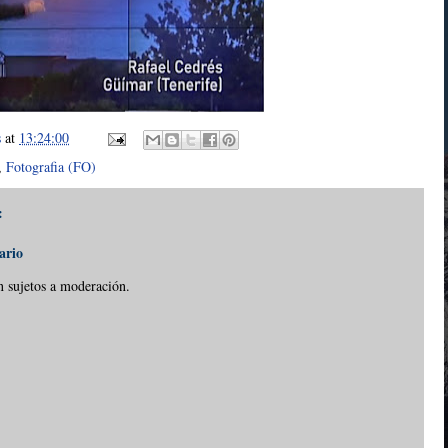
s
at
13:24:00
,
Fotografia (FO)
:
ario
n sujetos a moderación.