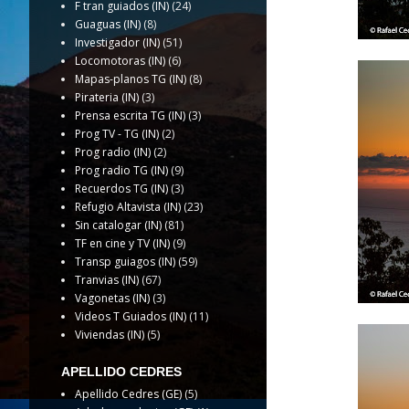
F tran guiados (IN)
(24)
Guaguas (IN)
(8)
Investigador (IN)
(51)
Locomotoras (IN)
(6)
Mapas-planos TG (IN)
(8)
Pirateria (IN)
(3)
Prensa escrita TG (IN)
(3)
Prog TV - TG (IN)
(2)
Prog radio (IN)
(2)
Prog radio TG (IN)
(9)
Recuerdos TG (IN)
(3)
Refugio Altavista (IN)
(23)
Sin catalogar (IN)
(81)
TF en cine y TV (IN)
(9)
Transp guiagos (IN)
(59)
Tranvias (IN)
(67)
Vagonetas (IN)
(3)
Videos T Guiados (IN)
(11)
Viviendas (IN)
(5)
APELLIDO CEDRES
Apellido Cedres (GE)
(5)