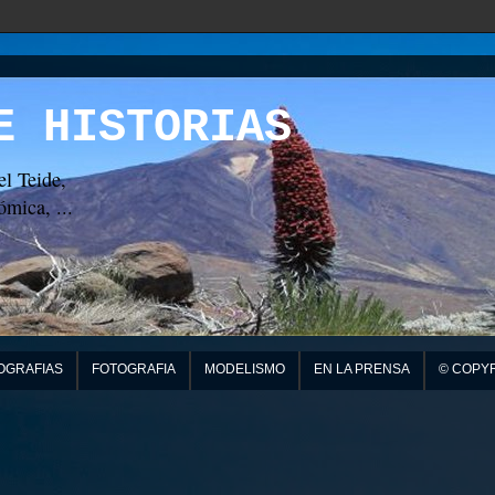
E HISTORIAS
el Teide,
mica, ...
OGRAFIAS
FOTOGRAFIA
MODELISMO
EN LA PRENSA
© COPY