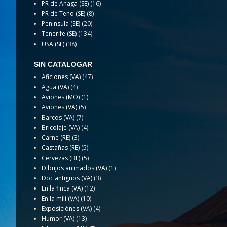
PR de Anaga (SE)
(16)
PR de Teno (SE)
(8)
Peninsula (SE)
(20)
Tenerife (SE)
(134)
USA (SE)
(38)
SIN CATALOGAR
Aficiones (VA)
(47)
Agua (VA)
(4)
Aviones (MO)
(1)
Aviones (VA)
(5)
Barcos (VA)
(7)
Bricolaje (VA)
(4)
Carne (RE)
(3)
Castañas (RE)
(5)
Cervezas (BE)
(5)
Dibujos animados (VA)
(1)
Doc antiguos (VA)
(3)
En la finca (VA)
(12)
En la mili (VA)
(10)
Exposiciónes (VA)
(4)
Humor (VA)
(13)