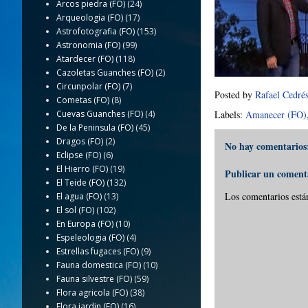
Arcos piedra (FO)
(24)
Arqueologia (FO)
(17)
Astrofotografia (FO)
(153)
Astronomia (FO)
(99)
Atardecer (FO)
(118)
Cazoletas Guanches (FO)
(2)
Circunpolar (FO)
(7)
Posted by
Rafael Cedré
Cometas (FO)
(8)
Cuevas Guanches (FO)
(4)
Labels:
Amanecer (FO)
De la Peninsula (FO)
(45)
Dragos (FO)
(2)
No hay comentarios
Eclipse (FO)
(6)
El Hierro (FO)
(19)
Publicar un coment
El Teide (FO)
(132)
Los comentarios está
El agua (FO)
(13)
El sol (FO)
(102)
En Europa (FO)
(10)
Espeleologia (FO)
(4)
Estrellas fugaces (FO)
(9)
Fauna domestica (FO)
(10)
Fauna silvestre (FO)
(59)
Flora agricola (FO)
(38)
Flora jardin (FO)
(16)