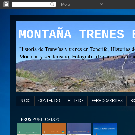
MONTAÑA TRENES 
Historia de Tranvías y trenes en Tenerife, Historias d
Montaña y senderismo, Fotografía de paisaje, astronó
INICIO
CONTENIDO
EL TEIDE
FERROCARRILES
BI
LIBROS PUBLICADOS