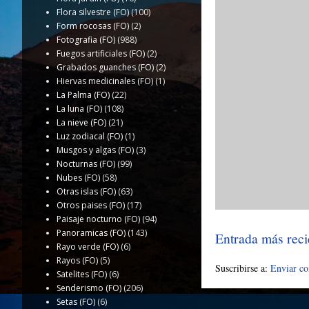
Flora silvestre (FO)
(100)
Form rocosas (FO)
(2)
Fotografia (FO)
(988)
Fuegos artificiales (FO)
(2)
Grabados guanches (FO)
(2)
Hiervas medicinales (FO)
(1)
La Palma (FO)
(22)
La luna (FO)
(108)
La nieve (FO)
(21)
Luz zodiacal (FO)
(1)
Musgos y algas (FO)
(3)
Nocturnas (FO)
(99)
Nubes (FO)
(58)
Otras islas (FO)
(63)
Otros paises (FO)
(17)
Paisaje nocturno (FO)
(94)
Panoramicas (FO)
(143)
Entrada más reci
Rayo verde (FO)
(6)
Rayos (FO)
(5)
Suscribirse a:
Enviar c
Satelites (FO)
(6)
Senderismo (FO)
(206)
Setas (FO)
(6)