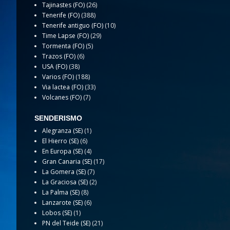
Tajinastes (FO)
(26)
Tenerife (FO)
(388)
Tenerife antiguo (FO)
(10)
Time Lapse (FO)
(29)
Tormenta (FO)
(5)
Trazos (FO)
(6)
USA (FO)
(38)
Varios (FO)
(188)
Via lactea (FO)
(33)
Volcanes (FO)
(7)
SENDERISMO
Alegranza (SE)
(1)
El Hierro (SE)
(6)
En Europa (SE)
(4)
Gran Canaria (SE)
(17)
La Gomera (SE)
(7)
La Graciosa (SE)
(2)
La Palma (SE)
(8)
Lanzarote (SE)
(6)
Lobos (SE)
(1)
PN del Teide (SE)
(21)