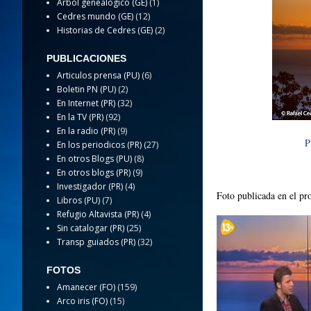
Arbol genealogico (GE)
(1)
Cedres mundo (GE)
(12)
Historias de Cedres (GE)
(2)
PUBLICACIONES
Articulos prensa (PU)
(6)
Boletin PN (PU)
(2)
En Internet (PR)
(32)
En la TV (PR)
(92)
En la radio (PR)
(9)
P
En los periodicos (PR)
(27)
En otros Blogs (PU)
(8)
En otros blogs (PR)
(9)
Investigador (PR)
(4)
Foto publicada en el 
Libros (PU)
(7)
Refugio Altavista (PR)
(4)
Sin catalogar (PR)
(25)
Transp guiados (PR)
(32)
FOTOS
Amanecer (FO)
(159)
Arco iris (FO)
(15)