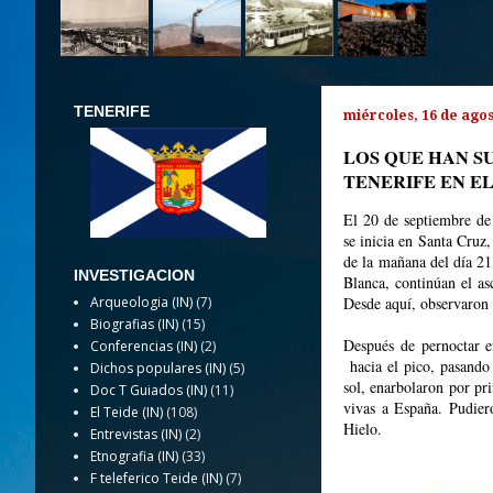
TENERIFE
miércoles, 16 de agos
LOS QUE HAN S
TENERIFE EN EL 
El 20 de septiembre de 
se inicia en Santa Cruz,
de la mañana del día 21
INVESTIGACION
Blanca, continúan el as
Arqueologia (IN)
(7)
Desde aquí, observaron 
Biografias (IN)
(15)
Después de pernoctar e
Conferencias (IN)
(2)
hacia el pico, pasando 
Dichos populares (IN)
(5)
sol, enarbolaron por pri
Doc T Guiados (IN)
(11)
vivas a España. P
udier
El Teide (IN)
(108)
Hielo.
Entrevistas (IN)
(2)
Etnografia (IN)
(33)
F teleferico Teide (IN)
(7)