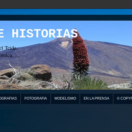
E HISTORIAS
el Teide,
mica, ...
OGRAFIAS
FOTOGRAFIA
MODELISMO
EN LA PRENSA
© COPY