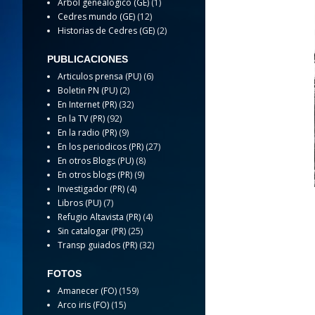
Arbol genealogico (GE)
(1)
Cedres mundo (GE)
(12)
Historias de Cedres (GE)
(2)
PUBLICACIONES
Articulos prensa (PU)
(6)
Boletin PN (PU)
(2)
En Internet (PR)
(32)
En la TV (PR)
(92)
En la radio (PR)
(9)
En los periodicos (PR)
(27)
En otros Blogs (PU)
(8)
En otros blogs (PR)
(9)
Investigador (PR)
(4)
Libros (PU)
(7)
Refugio Altavista (PR)
(4)
Sin catalogar (PR)
(25)
Transp guiados (PR)
(32)
FOTOS
Amanecer (FO)
(159)
Arco iris (FO)
(15)