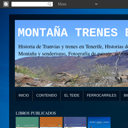
MONTAÑA TRENES 
Historia de Tranvías y trenes en Tenerife, Historias d
Montaña y senderismo, Fotografía de paisaje, astronó
INICIO
CONTENIDO
EL TEIDE
FERROCARRILES
BI
LIBROS PUBLICADOS