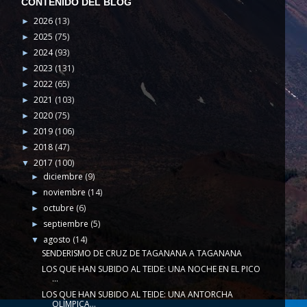
CONTENIDO DEL BLOG
2026
(13)
►
2025
(75)
►
2024
(93)
►
2023
(131)
►
2022
(65)
►
2021
(103)
►
2020
(75)
►
2019
(106)
►
2018
(47)
►
2017
(100)
▼
diciembre
(9)
►
noviembre
(14)
►
octubre
(6)
►
septiembre
(5)
►
agosto
(14)
▼
SENDERISMO DE CRUZ DE TAGANANA A TAGANANA
LOS QUE HAN SUBIDO AL TEIDE: UNA NOCHE EN EL PICO
...
LOS QUE HAN SUBIDO AL TEIDE: UNA ANTORCHA
OLÍMPICA...