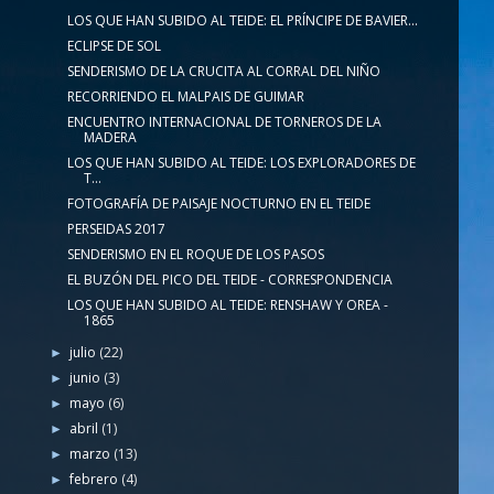
LOS QUE HAN SUBIDO AL TEIDE: EL PRÍNCIPE DE BAVIER...
ECLIPSE DE SOL
SENDERISMO DE LA CRUCITA AL CORRAL DEL NIÑO
RECORRIENDO EL MALPAIS DE GUIMAR
ENCUENTRO INTERNACIONAL DE TORNEROS DE LA
MADERA
LOS QUE HAN SUBIDO AL TEIDE: LOS EXPLORADORES DE
T...
FOTOGRAFÍA DE PAISAJE NOCTURNO EN EL TEIDE
PERSEIDAS 2017
SENDERISMO EN EL ROQUE DE LOS PASOS
EL BUZÓN DEL PICO DEL TEIDE - CORRESPONDENCIA
LOS QUE HAN SUBIDO AL TEIDE: RENSHAW Y OREA -
1865
julio
(22)
►
junio
(3)
►
mayo
(6)
►
abril
(1)
►
marzo
(13)
►
febrero
(4)
►