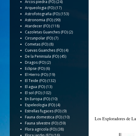
Arcos piedra (FO)
(24)
Arqueologia (FO)
(17)
Astrofotografia (FO)
(153)
Astronomia (FO)
(99)
Atardecer (FO)
(118)
Cazoletas Guanches (FO)
(2)
Circunpolar (FO)
(7)
Cometas (FO)
(8)
Cuevas Guanches (FO)
(4)
De la Peninsula (FO)
(45)
Dragos (FO)
(2)
Eclipse (FO)
(6)
El Hierro (FO)
(19)
El Teide (FO)
(132)
El agua (FO)
(13)
El sol (FO)
(102)
En Europa (FO)
(10)
Espeleologia (FO)
(4)
Estrellas fugaces (FO)
(9)
Fauna domestica (FO)
(10)
Los Exploradores de La 
Fauna silvestre (FO)
(59)
Flora agricola (FO)
(38)
Flora jardin (FO)
(16)