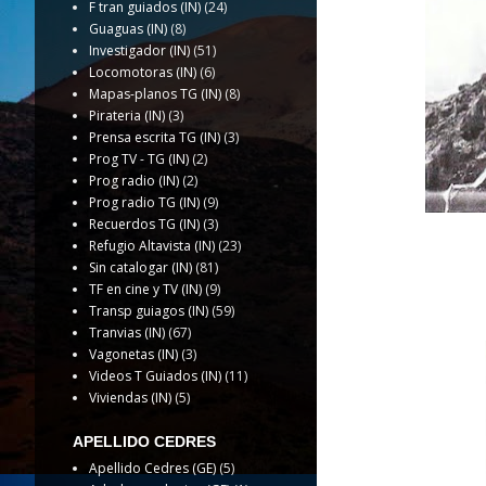
F tran guiados (IN)
(24)
Guaguas (IN)
(8)
Investigador (IN)
(51)
Locomotoras (IN)
(6)
Mapas-planos TG (IN)
(8)
Pirateria (IN)
(3)
Prensa escrita TG (IN)
(3)
Prog TV - TG (IN)
(2)
Prog radio (IN)
(2)
Prog radio TG (IN)
(9)
Recuerdos TG (IN)
(3)
Refugio Altavista (IN)
(23)
Sin catalogar (IN)
(81)
TF en cine y TV (IN)
(9)
Transp guiagos (IN)
(59)
Tranvias (IN)
(67)
Vagonetas (IN)
(3)
Videos T Guiados (IN)
(11)
Viviendas (IN)
(5)
APELLIDO CEDRES
Apellido Cedres (GE)
(5)