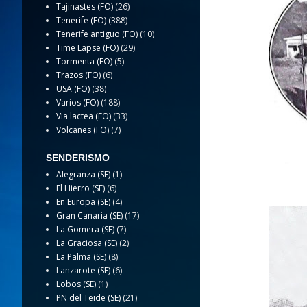
Tajinastes (FO)
(26)
Tenerife (FO)
(388)
Tenerife antiguo (FO)
(10)
Time Lapse (FO)
(29)
Tormenta (FO)
(5)
Trazos (FO)
(6)
USA (FO)
(38)
Varios (FO)
(188)
Via lactea (FO)
(33)
Volcanes (FO)
(7)
SENDERISMO
Alegranza (SE)
(1)
El Hierro (SE)
(6)
En Europa (SE)
(4)
Gran Canaria (SE)
(17)
La Gomera (SE)
(7)
La Graciosa (SE)
(2)
La Palma (SE)
(8)
Lanzarote (SE)
(6)
Lobos (SE)
(1)
PN del Teide (SE)
(21)