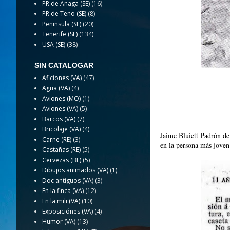
PR de Anaga (SE)
(16)
PR de Teno (SE)
(8)
Peninsula (SE)
(20)
Tenerife (SE)
(134)
USA (SE)
(38)
SIN CATALOGAR
Aficiones (VA)
(47)
Agua (VA)
(4)
Aviones (MO)
(1)
Aviones (VA)
(5)
Barcos (VA)
(7)
Bricolaje (VA)
(4)
Jaime Bluiett Padrón de
Carne (RE)
(3)
en la persona más joven
Castañas (RE)
(5)
Cervezas (BE)
(5)
Dibujos animados (VA)
(1)
Doc antiguos (VA)
(3)
En la finca (VA)
(12)
En la mili (VA)
(10)
Exposiciónes (VA)
(4)
Humor (VA)
(13)