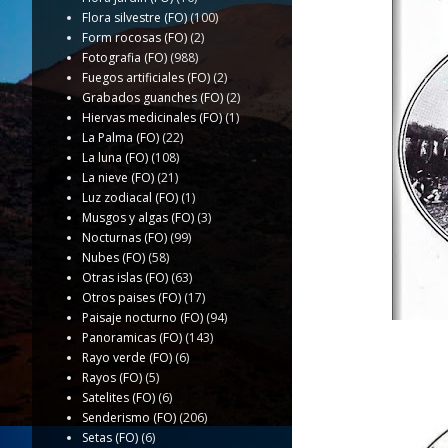
Flora silvestre (FO)
(100)
Form rocosas (FO)
(2)
Fotografia (FO)
(988)
Fuegos artificiales (FO)
(2)
Grabados guanches (FO)
(2)
Hiervas medicinales (FO)
(1)
La Palma (FO)
(22)
La luna (FO)
(108)
La nieve (FO)
(21)
Luz zodiacal (FO)
(1)
Musgos y algas (FO)
(3)
Nocturnas (FO)
(99)
Nubes (FO)
(58)
Otras islas (FO)
(63)
Otros paises (FO)
(17)
Paisaje nocturno (FO)
(94)
Panoramicas (FO)
(143)
Rayo verde (FO)
(6)
Rayos (FO)
(5)
Satelites (FO)
(6)
Senderismo (FO)
(206)
Setas (FO)
(6)