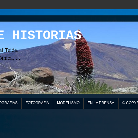
E HISTORIAS
el Teide,
mica, ...
OGRAFIAS
FOTOGRAFIA
MODELISMO
EN LA PRENSA
© COPY