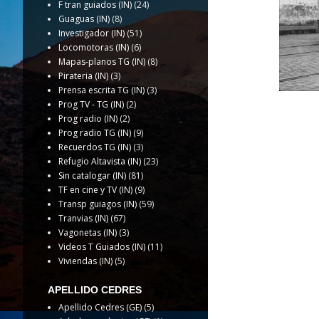
F tran guiados (IN)
(24)
Guaguas (IN)
(8)
Investigador (IN)
(51)
Locomotoras (IN)
(6)
Mapas-planos TG (IN)
(8)
Pirateria (IN)
(3)
Prensa escrita TG (IN)
(3)
Prog TV - TG (IN)
(2)
Prog radio (IN)
(2)
Prog radio TG (IN)
(9)
Recuerdos TG (IN)
(3)
Refugio Altavista (IN)
(23)
Sin catalogar (IN)
(81)
TF en cine y TV (IN)
(9)
Transp guiagos (IN)
(59)
Tranvias (IN)
(67)
Vagonetas (IN)
(3)
Videos T Guiados (IN)
(11)
Viviendas (IN)
(5)
APELLIDO CEDRES
Apellido Cedres (GE)
(5)