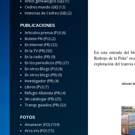
Arbol genealogico (GE)
(1)
Cedres mundo (GE)
(12)
Historias de Cedres (GE)
(2)
PUBLICACIONES
Articulos prensa (PU)
(6)
Boletin PN (PU)
(2)
En Internet (PR)
(32)
En la TV (PR)
(92)
En esta entrada del b
En la radio (PR)
(9)
Redrojo de la Peña" reco
En los periodicos (PR)
(27)
explotación del tranvía
En otros Blogs (PU)
(8)
En otros blogs (PR)
(9)
Investigador (PR)
(4)
Libros (PU)
(7)
Refugio Altavista (PR)
(4)
Sin catalogar (PR)
(25)
Transp guiados (PR)
(32)
FOTOS
Amanecer (FO)
(159)
Arco iris (FO)
(15)