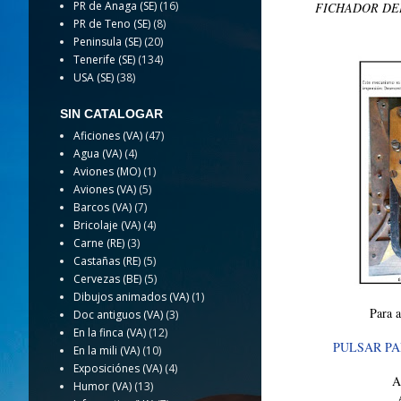
PR de Anaga (SE)
(16)
FICHADOR DEL
PR de Teno (SE)
(8)
Peninsula (SE)
(20)
Tenerife (SE)
(134)
USA (SE)
(38)
SIN CATALOGAR
Aficiones (VA)
(47)
Agua (VA)
(4)
Aviones (MO)
(1)
Aviones (VA)
(5)
Barcos (VA)
(7)
Bricolaje (VA)
(4)
Carne (RE)
(3)
Castañas (RE)
(5)
Cervezas (BE)
(5)
Dibujos animados (VA)
(1)
Para a
Doc antiguos (VA)
(3)
En la finca (VA)
(12)
PULSAR PA
En la mili (VA)
(10)
Exposiciónes (VA)
(4)
A
Humor (VA)
(13)