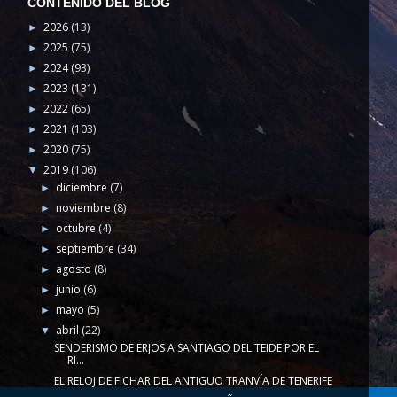
CONTENIDO DEL BLOG
2026
(13)
►
2025
(75)
►
2024
(93)
►
2023
(131)
►
2022
(65)
►
2021
(103)
►
2020
(75)
►
2019
(106)
▼
diciembre
(7)
►
noviembre
(8)
►
octubre
(4)
►
septiembre
(34)
►
agosto
(8)
►
junio
(6)
►
mayo
(5)
►
abril
(22)
▼
SENDERISMO DE ERJOS A SANTIAGO DEL TEIDE POR EL
RI...
EL RELOJ DE FICHAR DEL ANTIGUO TRANVÍA DE TENERIFE