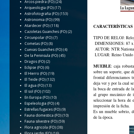
Arcos piedra (FO)
(24)
Arqueologia (FO)
(17)
Astrofotografia (FO)
(153)
Astronomia (FO)
(99)
Atardecer (FO)
(118)
CARACTERÍSTICAS 
Cazoletas Guanches (FO)
(2)
TIPO DE RELOJ: Reloj 
Circunpolar (FO)
(7)
DIMENSIONES: 87 x 
Cometas (FO)
(8)
AUTOR: NTR National
Cuevas Guanches (FO)
(4)
LUGAR: Reino Unid
De la Peninsula (FO)
(45)
Dragos (FO)
(2)
MUEBLE
: caja robus
Eclipse (FO)
(6)
sobre un soporte, que d
El Hierro (FO)
(19)
frontal diferenciamos t
El Teide (FO)
(132)
deja ver y por la cual se
El agua (FO)
(13)
la boca de entrada de la
El sol (FO)
(102)
al grupo mecánico de i
En Europa (FO)
(10)
seleccionar la hora de 
Espeleologia (FO)
(4)
impresión de la ficha.
Estrellas fugaces (FO)
(9)
Es un mueble sobrio, de 
Fauna domestica (FO)
(10)
de la época.
Fauna silvestre (FO)
(59)
Flora agricola (FO)
(38)
Flora jardin (FO)
(16)