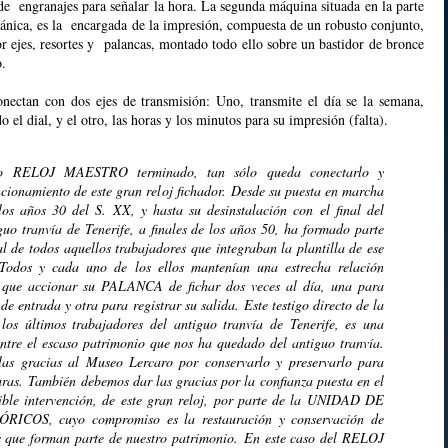
de engranajes para señalar la hora. La segunda máquina situada en la parte
cánica, es la encargada de la impresión, compuesta de un robusto conjunto,
 ejes, resortes y palancas, montado todo ello sobre un bastidor de bronce
o.
nectan con dos ejes de transmisión: Uno, transmite el día se la semana,
el dial, y el otro, las horas y los minutos para su impresión (falta).
o RELOJ MAESTRO terminado, tan sólo queda conectarlo y
cionamiento de este gran reloj fichador.
Desde su puesta en marcha
los años 30 del S. XX, y hasta su desinstalación con el final del
iguo tranvía de Tenerife, a finales de los años 50, ha formado parte
al de todos aquellos trabajadores que integraban la plantilla de ese
 Todos y cada uno de los ellos mantenían una estrecha relación
o que accionar su PALANCA de fichar dos veces al día, una para
 de entrada y otra para registrar su salida.
Este testigo directo de la
los últimos trabajadores del antiguo tranvía de Tenerife, es una
entre el escaso patrimonio que nos ha quedado del antiguo tranvía.
as gracias al Museo Lercaro por conservarlo y preservarlo para
uras.
También debemos dar las gracias por la confianza puesta en el
ble intervención, de este gran reloj, por parte de la UNIDAD DE
ICOS, cuyo compromiso es la restauración y conservación de
s que forman parte de nuestro patrimonio.
En este caso del RELOJ