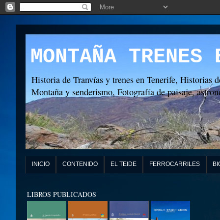
MONTAÑA TRENES 
Historia de Tranvías y trenes en Tenerife, Historias d
Montaña y senderismo, Fotografía de paisaje, astronó
INICIO
CONTENIDO
EL TEIDE
FERROCARRILES
BI
LIBROS PUBLICADOS