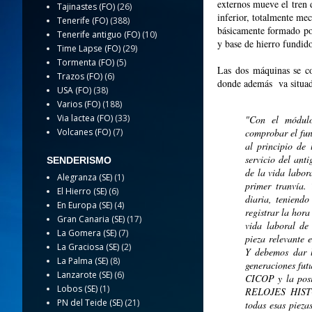
externos mueve el tren 
Tajinastes (FO)
(26)
inferior, totalmente me
Tenerife (FO)
(388)
básicamente formado por
Tenerife antiguo (FO)
(10)
y base de hierro fundid
Time Lapse (FO)
(29)
Tormenta (FO)
(5)
Las dos máquinas se co
Trazos (FO)
(6)
donde además va situado 
USA (FO)
(38)
Varios (FO)
(188)
Via lactea (FO)
(33)
"Con el módul
Volcanes (FO)
(7)
comprobar el fun
al principio de 
servicio del ant
SENDERISMO
de la vida labor
Alegranza (SE)
(1)
primer tranvía.
El Hierro (SE)
(6)
diaria, teniend
En Europa (SE)
(4)
registrar la hora
Gran Canaria (SE)
(17)
vida laboral de 
La Gomera (SE)
(7)
pieza relevante 
La Graciosa (SE)
(2)
Y debemos dar l
La Palma (SE)
(8)
generaciones fut
Lanzarote (SE)
(6)
CICOP y la posi
Lobos (SE)
(1)
RELOJES HISTÓR
PN del Teide (SE)
(21)
todas esas pieza