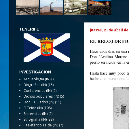
TENERIFE
jueves, 25 de abril de
EL RELOJ DE F
Hace unos días en una r
Don "Avelino Moreno de
prestó servicios en la e
INVESTIGACION
Hasta hace muy poco ti
hecho que incrementa la
Arqueologia (IN)
(7)
Biografias (IN)
(15)
Conferencias (IN)
(2)
Dichos populares (IN)
(5)
Doc T Guiados (IN)
(11)
El Teide (IN)
(108)
Entrevistas (IN)
(2)
Etnografia (IN)
(33)
F teleferico Teide (IN)
(7)