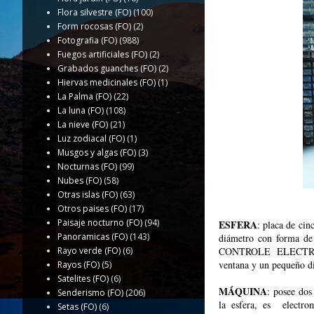
Flora silvestre (FO)
(100)
Form rocosas (FO)
(2)
Fotografia (FO)
(988)
Fuegos artificiales (FO)
(2)
Grabados guanches (FO)
(2)
Hiervas medicinales (FO)
(1)
La Palma (FO)
(22)
La luna (FO)
(108)
La nieve (FO)
(21)
Luz zodiacal (FO)
(1)
Musgos y algas (FO)
(3)
Nocturnas (FO)
(99)
Nubes (FO)
(58)
Otras islas (FO)
(63)
Otros paises (FO)
(17)
Paisaje nocturno (FO)
(94)
ESFERA
: placa de ci
Panoramicas (FO)
(143)
diámetro con forma de
Rayo verde (FO)
(6)
CONTROLE ELECTRICI
ventana y un pequeño di
Rayos (FO)
(5)
Satelites (FO)
(6)
MÁQUINA
: posee dos
Senderismo (FO)
(206)
la esfera, es electro
Setas (FO)
(6)