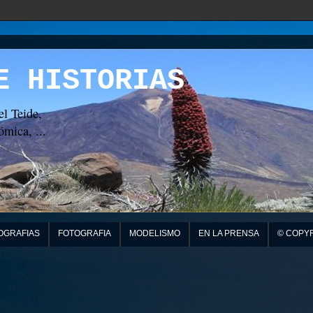
E HISTORIAS
el Teide,
mica, ...
OGRAFIAS
FOTOGRAFIA
MODELISMO
EN LA PRENSA
© COPY