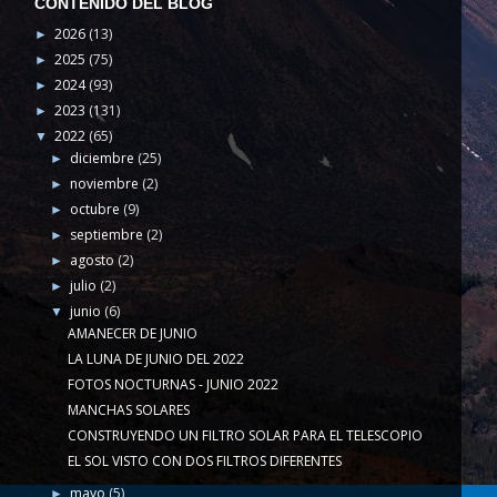
CONTENIDO DEL BLOG
2026
(13)
►
2025
(75)
►
2024
(93)
►
2023
(131)
►
2022
(65)
▼
diciembre
(25)
►
noviembre
(2)
►
octubre
(9)
►
septiembre
(2)
►
agosto
(2)
►
julio
(2)
►
junio
(6)
▼
AMANECER DE JUNIO
LA LUNA DE JUNIO DEL 2022
FOTOS NOCTURNAS - JUNIO 2022
MANCHAS SOLARES
CONSTRUYENDO UN FILTRO SOLAR PARA EL TELESCOPIO
EL SOL VISTO CON DOS FILTROS DIFERENTES
mayo
(5)
►