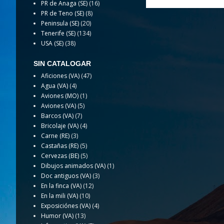
PR de Anaga (SE)
(16)
PR de Teno (SE)
(8)
Peninsula (SE)
(20)
Tenerife (SE)
(134)
USA (SE)
(38)
SIN CATALOGAR
Aficiones (VA)
(47)
Agua (VA)
(4)
Aviones (MO)
(1)
Aviones (VA)
(5)
Barcos (VA)
(7)
Bricolaje (VA)
(4)
Carne (RE)
(3)
Castañas (RE)
(5)
Cervezas (BE)
(5)
Dibujos animados (VA)
(1)
Doc antiguos (VA)
(3)
En la finca (VA)
(12)
En la mili (VA)
(10)
Exposiciónes (VA)
(4)
Humor (VA)
(13)