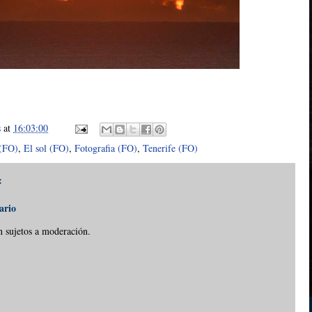
s
at
16:03:00
 (FO)
,
El sol (FO)
,
Fotografia (FO)
,
Tenerife (FO)
:
ario
n sujetos a moderación.