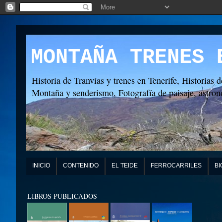
MONTAÑA TRENES 
Historia de Tranvías y trenes en Tenerife, Historias d
Montaña y senderismo, Fotografía de paisaje, astronó
INICIO
CONTENIDO
EL TEIDE
FERROCARRILES
BI
LIBROS PUBLICADOS