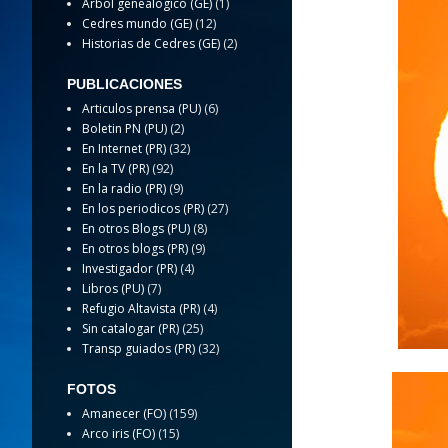
Arbol genealogico (GE)
(1)
Cedres mundo (GE)
(12)
Historias de Cedres (GE)
(2)
PUBLICACIONES
Articulos prensa (PU)
(6)
Boletin PN (PU)
(2)
En Internet (PR)
(32)
En la TV (PR)
(92)
En la radio (PR)
(9)
En los periodicos (PR)
(27)
En otros Blogs (PU)
(8)
En otros blogs (PR)
(9)
Investigador (PR)
(4)
Libros (PU)
(7)
Refugio Altavista (PR)
(4)
Sin catalogar (PR)
(25)
Transp guiados (PR)
(32)
FOTOS
Amanecer (FO)
(159)
Arco iris (FO)
(15)