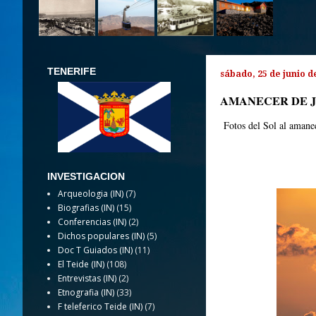
TENERIFE
sábado, 25 de junio d
AMANECER DE 
Fotos del Sol al amanec
INVESTIGACION
Arqueologia (IN)
(7)
Biografias (IN)
(15)
Conferencias (IN)
(2)
Dichos populares (IN)
(5)
Doc T Guiados (IN)
(11)
El Teide (IN)
(108)
Entrevistas (IN)
(2)
Etnografia (IN)
(33)
F teleferico Teide (IN)
(7)