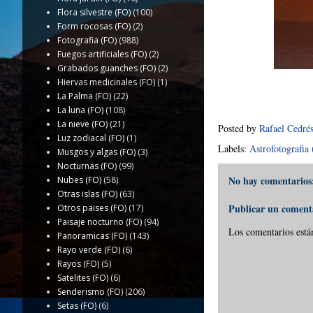
Flora silvestre (FO)
(100)
Form rocosas (FO)
(2)
Fotografia (FO)
(988)
Fuegos artificiales (FO)
(2)
Grabados guanches (FO)
(2)
Hiervas medicinales (FO)
(1)
La Palma (FO)
(22)
La luna (FO)
(108)
La nieve (FO)
(21)
Posted by
Rafael Cedré
Luz zodiacal (FO)
(1)
Labels:
Astrofotografia
Musgos y algas (FO)
(3)
Nocturnas (FO)
(99)
No hay comentarios
Nubes (FO)
(58)
Otras islas (FO)
(63)
Publicar un coment
Otros paises (FO)
(17)
Paisaje nocturno (FO)
(94)
Los comentarios está
Panoramicas (FO)
(143)
Rayo verde (FO)
(6)
Rayos (FO)
(5)
Satelites (FO)
(6)
Senderismo (FO)
(206)
Setas (FO)
(6)