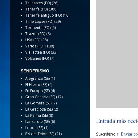
Tajinastes (FO)
(26)
Tenerife (FO)
(388)
Tenerife antiguo (FO)
(10)
Time Lapse (FO)
(29)
Tormenta (FO)
(5)
Trazos (FO)
(6)
USA (FO)
(38)
Varios (FO)
(188)
Via lactea (FO)
(33)
Volcanes (FO)
(7)
SENDERISMO
Alegranza (SE)
(1)
El Hierro (SE)
(6)
En Europa (SE)
(4)
Gran Canaria (SE)
(17)
La Gomera (SE)
(7)
La Graciosa (SE)
(2)
La Palma (SE)
(8)
Entrada más reci
Lanzarote (SE)
(6)
Lobos (SE)
(1)
Suscribirse a:
Enviar c
PN del Teide (SE)
(21)