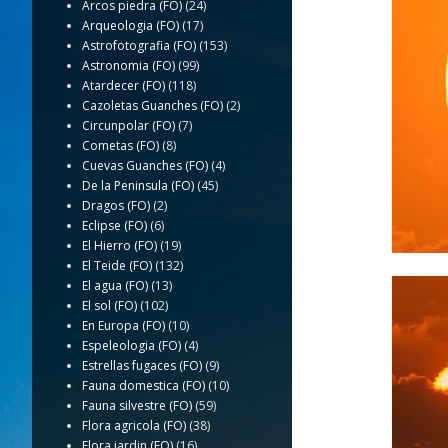
Arcos piedra (FO)
(24)
Arqueologia (FO)
(17)
Astrofotografia (FO)
(153)
Astronomia (FO)
(99)
Atardecer (FO)
(118)
Cazoletas Guanches (FO)
(2)
Circunpolar (FO)
(7)
Cometas (FO)
(8)
Cuevas Guanches (FO)
(4)
De la Peninsula (FO)
(45)
Dragos (FO)
(2)
Eclipse (FO)
(6)
El Hierro (FO)
(19)
El Teide (FO)
(132)
El agua (FO)
(13)
El sol (FO)
(102)
En Europa (FO)
(10)
Espeleologia (FO)
(4)
Estrellas fugaces (FO)
(9)
Fauna domestica (FO)
(10)
Fauna silvestre (FO)
(59)
Flora agricola (FO)
(38)
Flora jardin (FO)
(16)