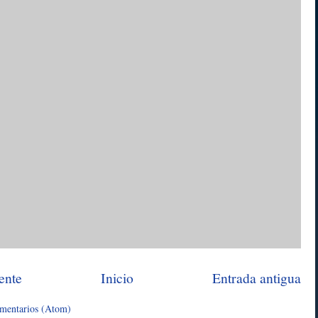
ente
Inicio
Entrada antigua
omentarios (Atom)