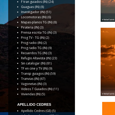
F tran guiados (IN)
(24)
Guaguas (IN)
(8)
Investigador (IN)
(51)
Locomotoras (IN)
(6)
Mapas-planos TG (IN)
(8)
Pirateria (IN)
(3)
Prensa escrita TG (IN)
(3)
Prog TV - TG (IN)
(2)
Prog radio (IN)
(2)
Prog radio TG (IN)
(9)
Recuerdos TG (IN)
(3)
Refugio Altavista (IN)
(23)
Sin catalogar (IN)
(81)
TF en cine y TV (IN)
(9)
Transp guiagos (IN)
(59)
Tranvias (IN)
(67)
Vagonetas (IN)
(3)
Videos T Guiados (IN)
(11)
Viviendas (IN)
(5)
APELLIDO CEDRES
Apellido Cedres (GE)
(5)