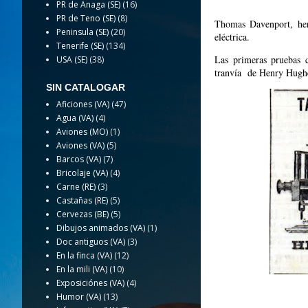
PR de Anaga (SE)
(16)
PR de Teno (SE)
(8)
Thomas Davenport, her
Peninsula (SE)
(20)
eléctrica.
Tenerife (SE)
(134)
Las primeras pruebas 
USA (SE)
(38)
tranvía de Henry Hughe
SIN CATALOGAR
Aficiones (VA)
(47)
Agua (VA)
(4)
Aviones (MO)
(1)
Aviones (VA)
(5)
Barcos (VA)
(7)
Bricolaje (VA)
(4)
Carne (RE)
(3)
Castañas (RE)
(5)
Cervezas (BE)
(5)
Dibujos animados (VA)
(1)
Doc antiguos (VA)
(3)
En la finca (VA)
(12)
En la mili (VA)
(10)
Exposiciónes (VA)
(4)
Humor (VA)
(13)