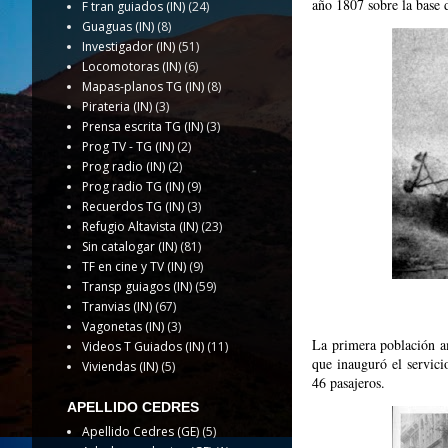
año 1807 sobre la base d
F tran guiados (IN)
(24)
Guaguas (IN)
(8)
Investigador (IN)
(51)
Locomotoras (IN)
(6)
Mapas-planos TG (IN)
(8)
Pirateria (IN)
(3)
Prensa escrita TG (IN)
(3)
Prog TV - TG (IN)
(2)
Prog radio (IN)
(2)
Prog radio TG (IN)
(9)
Recuerdos TG (IN)
(3)
Refugio Altavista (IN)
(23)
Sin catalogar (IN)
(81)
TF en cine y TV (IN)
(9)
Transp guiagos (IN)
(59)
Tranvias (IN)
(67)
Vagonetas (IN)
(3)
La primera población a
Videos T Guiados (IN)
(11)
que inauguró el servic
Viviendas (IN)
(5)
46 pasajeros.
APELLIDO CEDRES
Apellido Cedres (GE)
(5)