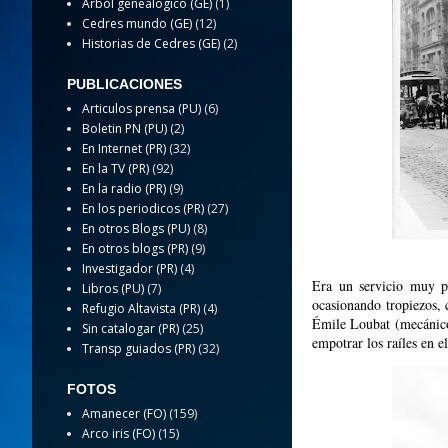
Arbol genealogico (GE)
(1)
Cedres mundo (GE)
(12)
Historias de Cedres (GE)
(2)
PUBLICACIONES
Articulos prensa (PU)
(6)
Boletin PN (PU)
(2)
En Internet (PR)
(32)
En la TV (PR)
(92)
En la radio (PR)
(9)
En los periodicos (PR)
(27)
En otros Blogs (PU)
(8)
En otros blogs (PR)
(9)
Investigador (PR)
(4)
Era un servicio muy po
Libros (PU)
(7)
ocasionando tropiezos, 
Refugio Altavista (PR)
(4)
Émile Loubat (mecánico
Sin catalogar (PR)
(25)
empotrar los raíles en el
Transp guiados (PR)
(32)
FOTOS
Amanecer (FO)
(159)
Arco iris (FO)
(15)