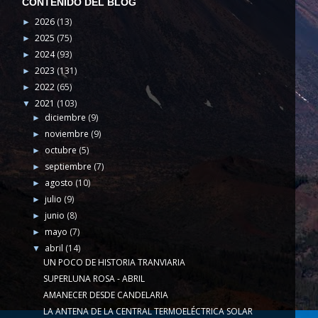
CONTENIDO DEL BLOG
2026
(13)
►
2025
(75)
►
2024
(93)
►
2023
(131)
►
2022
(65)
►
2021
(103)
▼
diciembre
(9)
►
noviembre
(9)
►
octubre
(5)
►
septiembre
(7)
►
agosto
(10)
►
julio
(9)
►
junio
(8)
►
mayo
(7)
►
abril
(14)
▼
UN POCO DE HISTORIA TRANVIARIA
SUPERLUNA ROSA - ABRIL
AMANECER DESDE CANDELARIA
LA ANTENA DE LA CENTRAL TERMOELÉCTRICA SOLAR