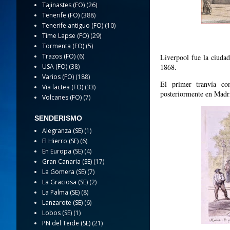
Tajinastes (FO)
(26)
Tenerife (FO)
(388)
Tenerife antiguo (FO)
(10)
Time Lapse (FO)
(29)
Tormenta (FO)
(5)
Trazos (FO)
(6)
Liverpool fue la ciuda
USA (FO)
(38)
1868.
Varios (FO)
(188)
El primer tranvía co
Via lactea (FO)
(33)
posteriormente en Madr
Volcanes (FO)
(7)
SENDERISMO
Alegranza (SE)
(1)
El Hierro (SE)
(6)
En Europa (SE)
(4)
Gran Canaria (SE)
(17)
La Gomera (SE)
(7)
La Graciosa (SE)
(2)
La Palma (SE)
(8)
Lanzarote (SE)
(6)
Lobos (SE)
(1)
PN del Teide (SE)
(21)