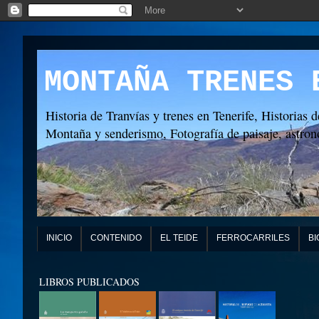
MONTAÑA TRENES 
Historia de Tranvías y trenes en Tenerife, Historias d
Montaña y senderismo, Fotografía de paisaje, astronó
INICIO
CONTENIDO
EL TEIDE
FERROCARRILES
BI
LIBROS PUBLICADOS