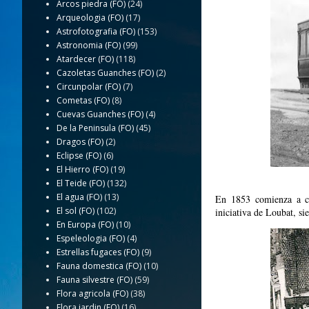
Arcos piedra (FO)
(24)
Arqueologia (FO)
(17)
Astrofotografia (FO)
(153)
Astronomia (FO)
(99)
Atardecer (FO)
(118)
Cazoletas Guanches (FO)
(2)
Circunpolar (FO)
(7)
Cometas (FO)
(8)
Cuevas Guanches (FO)
(4)
De la Peninsula (FO)
(45)
Dragos (FO)
(2)
Eclipse (FO)
(6)
El Hierro (FO)
(19)
El Teide (FO)
(132)
El agua (FO)
(13)
En 1853 comienza a ci
El sol (FO)
(102)
iniciativa de Loubat, s
En Europa (FO)
(10)
Espeleologia (FO)
(4)
Estrellas fugaces (FO)
(9)
Fauna domestica (FO)
(10)
Fauna silvestre (FO)
(59)
Flora agricola (FO)
(38)
Flora jardin (FO)
(16)