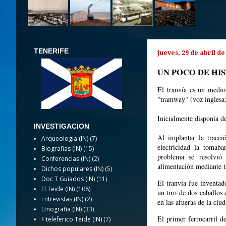
TENERIFE
jueves, 29 de abril de
UN POCO DE HI
El tranvía es un medio 
"tramway" (voz inglesa:
Inicialmente disponía de
INVESTIGACION
Al implantar la tracci
Arqueologia (IN)
(7)
electricidad la tomaba
Biografias (IN)
(15)
problema se resolvió
Conferencias (IN)
(2)
alimentación mediante t
Dichos populares (IN)
(5)
Doc T Guiados (IN)
(11)
El tranvía fue inventa
El Teide (IN)
(108)
un tiro de dos caballos
Entrevistas (IN)
(2)
en las afueras de la ciu
Etnografia (IN)
(33)
El primer ferrocarril 
F teleferico Teide (IN)
(7)