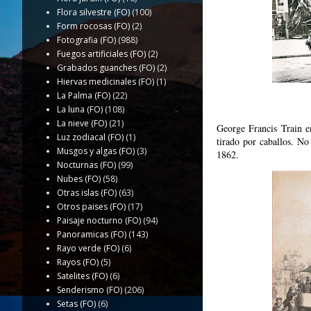
Flora silvestre (FO)
(100)
Form rocosas (FO)
(2)
Fotografia (FO)
(988)
Fuegos artificiales (FO)
(2)
Grabados guanches (FO)
(2)
Hiervas medicinales (FO)
(1)
La Palma (FO)
(22)
La luna (FO)
(108)
La nieve (FO)
(21)
George Francis Train e
Luz zodiacal (FO)
(1)
tirado por caballos. No
Musgos y algas (FO)
(3)
1862.
Nocturnas (FO)
(99)
Nubes (FO)
(58)
Otras islas (FO)
(63)
Otros paises (FO)
(17)
Paisaje nocturno (FO)
(94)
Panoramicas (FO)
(143)
Rayo verde (FO)
(6)
Rayos (FO)
(5)
Satelites (FO)
(6)
Senderismo (FO)
(206)
Setas (FO)
(6)