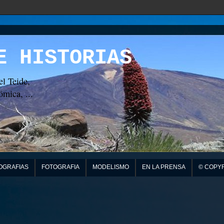
E HISTORIAS
el Teide,
mica, ...
OGRAFIAS
FOTOGRAFIA
MODELISMO
EN LA PRENSA
© COPY