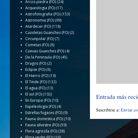
Arcos piedra (FO)
(24)
Arqueologia (FO)
(17)
Astrofotografia (FO)
(153)
Astronomia (FO)
(99)
Atardecer (FO)
(118)
Cazoletas Guanches (FO)
(2)
Circunpolar (FO)
(7)
Cometas (FO)
(8)
Cuevas Guanches (FO)
(4)
De la Peninsula (FO)
(45)
Dragos (FO)
(2)
Eclipse (FO)
(6)
El Hierro (FO)
(19)
El Teide (FO)
(132)
El agua (FO)
(13)
El sol (FO)
(102)
Entrada más reci
En Europa (FO)
(10)
Espeleologia (FO)
(4)
Suscribirse a:
Enviar c
Estrellas fugaces (FO)
(9)
Fauna domestica (FO)
(10)
Fauna silvestre (FO)
(59)
Flora agricola (FO)
(38)
Flora jardin (FO)
(16)