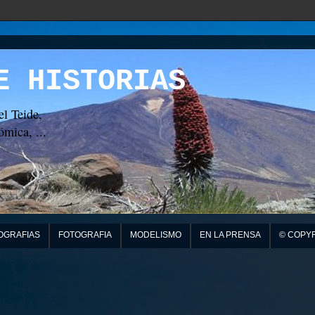
E HISTORIAS
el Teide,
mica, ...
OGRAFIAS
FOTOGRAFIA
MODELISMO
EN LA PRENSA
© COPY