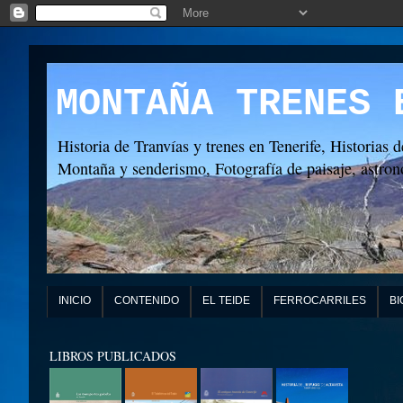
MONTAÑA TRENES 
Historia de Tranvías y trenes en Tenerife, Historias d
Montaña y senderismo, Fotografía de paisaje, astronó
INICIO
CONTENIDO
EL TEIDE
FERROCARRILES
BI
LIBROS PUBLICADOS