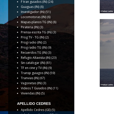
F tran guiados (IN)
(24)
Guaguas (IN)
(8)
Investigador (IN)
(51)
Locomotoras (IN)
(6)
Mapas-planos TG (IN)
(8)
Pirateria (IN)
(3)
Prensa escrita TG (IN)
(3)
Prog TV - TG (IN)
(2)
Prog radio (IN)
(2)
Prog radio TG (IN)
(9)
Recuerdos TG (IN)
(3)
Refugio Altavista (IN)
(23)
Sin catalogar (IN)
(81)
TF en cine y TV (IN)
(9)
Transp guiagos (IN)
(59)
Tranvias (IN)
(67)
Vagonetas (IN)
(3)
Videos T Guiados (IN)
(11)
Viviendas (IN)
(5)
APELLIDO CEDRES
Apellido Cedres (GE)
(5)