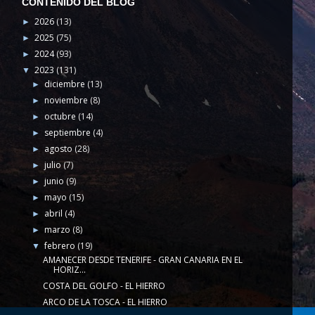
CONTENIDO DEL BLOG
2026
(13)
►
2025
(75)
►
2024
(93)
►
2023
(131)
▼
diciembre
(13)
►
noviembre
(8)
►
octubre
(14)
►
septiembre
(4)
►
agosto
(28)
►
julio
(7)
►
junio
(9)
►
mayo
(15)
►
abril
(4)
►
marzo
(8)
►
febrero
(19)
▼
AMANECER DESDE TENERIFE - GRAN CANARIA EN EL
HORIZ...
COSTA DEL GOLFO - EL HIERRO
ARCO DE LA TOSCA - EL HIERRO