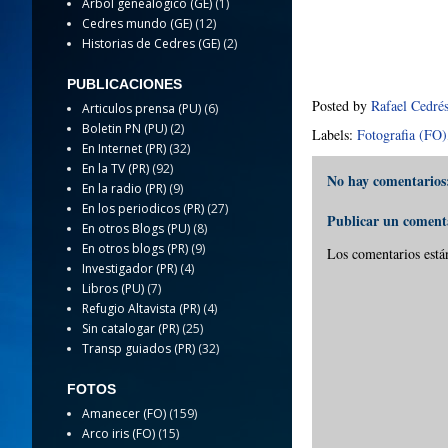
Arbol genealogico (GE)
(1)
Cedres mundo (GE)
(12)
Historias de Cedres (GE)
(2)
PUBLICACIONES
Posted by
Rafael Cedré
Articulos prensa (PU)
(6)
Boletin PN (PU)
(2)
Labels:
Fotografia (FO)
En Internet (PR)
(32)
En la TV (PR)
(92)
No hay comentarios
En la radio (PR)
(9)
En los periodicos (PR)
(27)
Publicar un coment
En otros Blogs (PU)
(8)
En otros blogs (PR)
(9)
Los comentarios está
Investigador (PR)
(4)
Libros (PU)
(7)
Refugio Altavista (PR)
(4)
Sin catalogar (PR)
(25)
Transp guiados (PR)
(32)
FOTOS
Amanecer (FO)
(159)
Arco iris (FO)
(15)