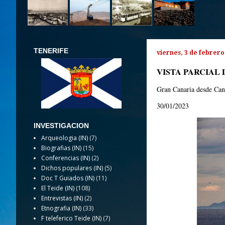
TENERIFE
viernes, 3 de febrero
VISTA PARCIAL
Gran Canaria desde Can
30/01/2023
INVESTIGACION
Arqueologia (IN)
(7)
Biografias (IN)
(15)
Conferencias (IN)
(2)
Dichos populares (IN)
(5)
Doc T Guiados (IN)
(11)
El Teide (IN)
(108)
Entrevistas (IN)
(2)
Etnografia (IN)
(33)
F teleferico Teide (IN)
(7)