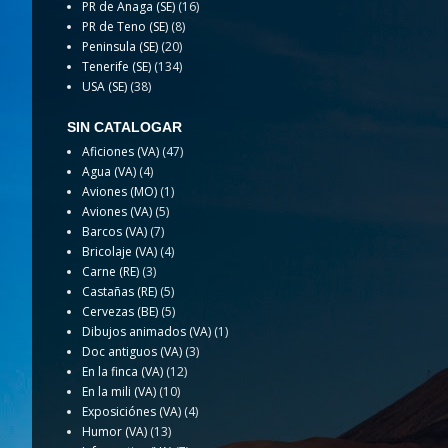
PR de Anaga (SE)
(16)
PR de Teno (SE)
(8)
Peninsula (SE)
(20)
Tenerife (SE)
(134)
USA (SE)
(38)
SIN CATALOGAR
Aficiones (VA)
(47)
Agua (VA)
(4)
Aviones (MO)
(1)
Aviones (VA)
(5)
Barcos (VA)
(7)
Bricolaje (VA)
(4)
Carne (RE)
(3)
Castañas (RE)
(5)
Cervezas (BE)
(5)
Dibujos animados (VA)
(1)
Doc antiguos (VA)
(3)
En la finca (VA)
(12)
En la mili (VA)
(10)
Exposiciónes (VA)
(4)
Humor (VA)
(13)