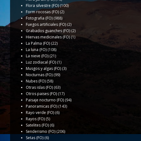
Flora silvestre (FO)
(100)
Form rocosas (FO)
(2)
Fotografia (FO)
(988)
Fuegos artificiales (FO)
(2)
Grabados guanches (FO)
(2)
Hiervas medicinales (FO)
(1)
La Palma (FO)
(22)
La luna (FO)
(108)
La nieve (FO)
(21)
Luz zodiacal (FO)
(1)
Musgos y algas (FO)
(3)
Nocturnas (FO)
(99)
Nubes (FO)
(58)
Otras islas (FO)
(63)
Otros paises (FO)
(17)
Paisaje nocturno (FO)
(94)
Panoramicas (FO)
(143)
Rayo verde (FO)
(6)
Rayos (FO)
(5)
Satelites (FO)
(6)
Senderismo (FO)
(206)
Setas (FO)
(6)