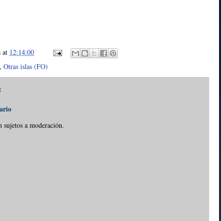
s
at
12:14:00
,
Otras islas (FO)
:
ario
n sujetos a moderación.