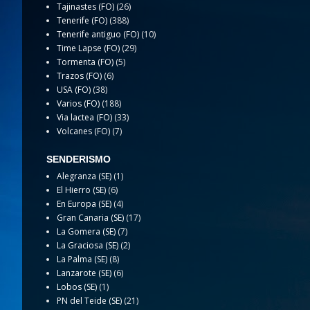
Tajinastes (FO)
(26)
Tenerife (FO)
(388)
Tenerife antiguo (FO)
(10)
Time Lapse (FO)
(29)
Tormenta (FO)
(5)
Trazos (FO)
(6)
USA (FO)
(38)
Varios (FO)
(188)
Via lactea (FO)
(33)
Volcanes (FO)
(7)
SENDERISMO
Alegranza (SE)
(1)
El Hierro (SE)
(6)
En Europa (SE)
(4)
Gran Canaria (SE)
(17)
La Gomera (SE)
(7)
La Graciosa (SE)
(2)
La Palma (SE)
(8)
Lanzarote (SE)
(6)
Lobos (SE)
(1)
PN del Teide (SE)
(21)