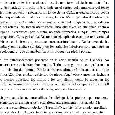
ura de vasta extensión se eleva el actual cono terminal de la montaña. Las
 cráter antiguo y mucho más grande en el centro del remanente del torno
pico más pequeño y moderno. El fondo de las Cañadas está salpicado por la
ba desprovisto de cualquier otra vegetación. Me sorprendió descubrir que
bastante en las Cañadas. Vi varios pero no pude disparar porque estaban
n del retama. No tienen madriguera, sino que viven en cualquier grieta o
ajo de los arbustos; por lo tanto, no pude atraparlos, aunque llevé trampas
n pequeños. Conseguí en La Orotava un ejemplar disecado de una variedad
lanca en la frente, que se encuentra ocasionalmente. De las aves de las
ndra y una reinita (Sylvia), y de los animales inferiores sólo encontré un
(Scolopendra) que abundaban bajo los bloques de piedra pómez.
sol era extremadamente poderoso en la árida llanura de las Cañadas. No
ros arrieros nos habían abandonado. Todos se negaron a acompañarnos en
a lo más alto de la cima. Por lo tanto, ascendimos sólo hasta una altura de
ltimos 200 pies estaban cubiertos de nieve. Aquí observamos las luchas a
s vientos opuestos, los alisios y los anti-alisios, como lo muestran los
as de las coronas de nubes. En las proximidades del campamento, a 6.500
ente que el invierno todavía estaba vigente para los animales.
abajos que pude encontrar allí estaban debajo de las piedras, aparentemente
sombrado al encontrarlos a esta altura aparentemente hibernando. Me
ntrar a esta altura un Gecko (¿Tarentola?) también hibernando, enrollado
una piedra. Este lagarto tiene un gran rango de altitud, ya que encontré