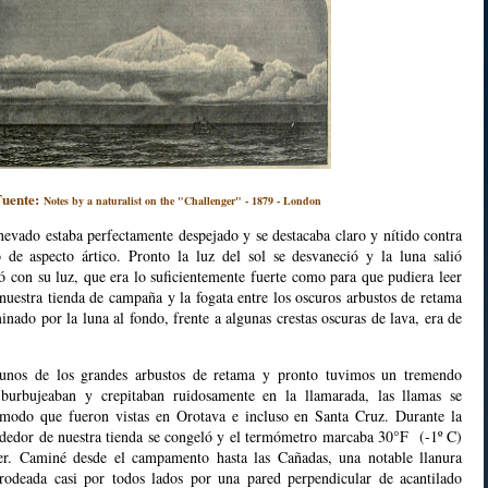
Fuente:
Notes by a naturalist on the "Challenger" - 1879 - London
 nevado estaba perfectamente despejado y se destacaba claro y nítido contra
 de aspecto ártico. Pronto la luz del sol se desvaneció y la luna salió
lló con su luz, que era lo suficientemente fuerte como para que pudiera leer
 nuestra tienda de campaña y la fogata entre los oscuros arbustos de retama
nado por la luna al fondo, frente a algunas crestas oscuras de lava, era de
unos de los grandes arbustos de retama y pronto tuvimos un tremendo
 burbujeaban y crepitaban ruidosamente en la llamarada, las llamas se
 modo que fueron vistas en Orotava e incluso en Santa Cruz. Durante la
rededor de nuestra tienda se congeló y el termómetro marcaba 30°F (-1º C)
er. Caminé desde el campamento hasta las Cañadas, una notable llanura
 rodeada casi por todos lados por una pared perpendicular de acantilado