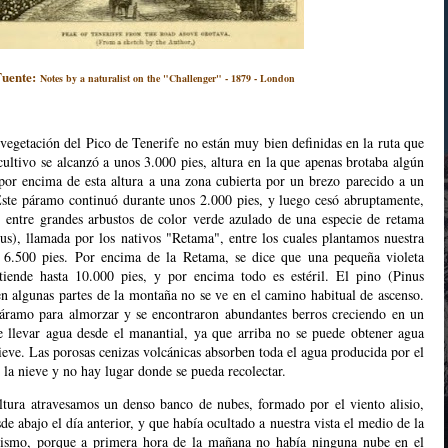
Fuente:
Notes by a naturalist on the "Challenger" - 1879 - London
vegetación del Pico de Tenerife no están muy bien definidas en la ruta que
cultivo se alcanzó a unos 3.000 pies, altura en la que apenas brotaba algún
por encima de esta altura a una zona cubierta por un brezo parecido a un
Este páramo continuó durante unos 2.000 pies, y luego cesó abruptamente,
, entre grandes arbustos de color verde azulado de una especie de retama
s), llamada por los nativos "Retama", entre los cuales plantamos nuestra
e 6.500 pies. Por encima de la Retama, se dice que una pequeña violeta
tiende hasta 10.000 pies, y por encima todo es estéril. El pino (Pinus
en algunas partes de la montaña no se ve en el camino habitual de ascenso.
páramo para almorzar y se encontraron abundantes berros creciendo en un
 llevar agua desde el manantial, ya que arriba no se puede obtener agua
ieve. Las porosas cenizas volcánicas absorben toda el agua producida por el
 la nieve y no hay lugar donde se pueda recolectar.
ltura atravesamos un denso banco de nubes, formado por el viento alisio,
sde abajo el día anterior, y que había ocultado a nuestra vista el medio de la
ismo, porque a primera hora de la mañana no había ninguna nube en el