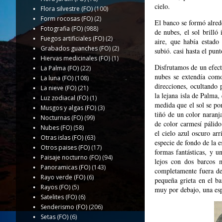
cielo.
Flora silvestre (FO)
(100)
Form rocosas (FO)
(2)
El banco se formó alre
Fotografia (FO)
(988)
de nubes, el sol brilló
Fuegos artificiales (FO)
(2)
aire, que había estado
Grabados guanches (FO)
(2)
subió. casi hasta el pun
Hiervas medicinales (FO)
(1)
Disfrutamos de un efect
La Palma (FO)
(22)
nubes se extendía com
La luna (FO)
(108)
direcciones, ocultando 
La nieve (FO)
(21)
la lejana isla de Palma
Luz zodiacal (FO)
(1)
medida que el sol se pon
Musgos y algas (FO)
(3)
tiñó de un color naranja
Nocturnas (FO)
(99)
de color carmesí pálid
Nubes (FO)
(58)
el cielo azul oscuro arr
Otras islas (FO)
(63)
especie de fondo de la 
Otros paises (FO)
(17)
formas fantásticas, y 
Paisaje nocturno (FO)
(94)
lejos con dos barcos 
Panoramicas (FO)
(143)
completamente fuera de
Rayo verde (FO)
(6)
pequeña grieta en el b
Rayos (FO)
(5)
muy por debajo, una esp
Satelites (FO)
(6)
Senderismo (FO)
(206)
Setas (FO)
(6)