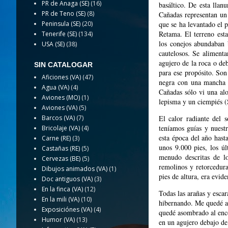
PR de Anaga (SE)
(16)
basáltico. De esta llan
PR de Teno (SE)
(8)
Cañadas representan un
Peninsula (SE)
(20)
que se ha levantado el 
Retama. El terreno esta
Tenerife (SE)
(134)
los conejos abundaban 
USA (SE)
(38)
cautelosos. Se alimenta
agujero de la roca o deb
SIN CATALOGAR
para ese propósito. So
Aficiones (VA)
(47)
negra con una mancha b
Agua (VA)
(4)
Cañadas sólo vi una alo
Aviones (MO)
(1)
lepisma y un ciempiés 
Aviones (VA)
(5)
Barcos (VA)
(7)
El calor radiante del 
teníamos guías y nuest
Bricolaje (VA)
(4)
esta época del año hast
Carne (RE)
(3)
unos 9.000 pies, los ú
Castañas (RE)
(5)
menudo descritas de lo
Cervezas (BE)
(5)
remolinos y retorcedur
Dibujos animados (VA)
(1)
pies de altura, era evid
Doc antiguos (VA)
(3)
En la finca (VA)
(12)
Todas las arañas y escar
En la mili (VA)
(10)
hibernando. Me quedé a
Exposiciónes (VA)
(4)
quedé asombrado al enco
Humor (VA)
(13)
en un agujero debajo de 