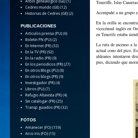
Arbol genealogico (GE)
(1)
Teneriffe, Islas Canarias
Cedres mundo (GE)
(12)
Acompañé a un grupo en
Historias de Cedres (GE)
(2)
En la orilla se encontr
PUBLICACIONES
vicecónsul inglés en Or
Articulos prensa (PU)
(6)
en Tenerife estaba siend
Boletin PN (PU)
(2)
La ruta de ascenso a la
En Internet (PR)
(32)
actual cono del pico. Es
En la TV (PR)
(92)
aldeanos intentaron di
En la radio (PR)
(9)
pies, diciendo que mori
En los periodicos (PR)
(27)
En otros Blogs (PU)
(8)
En otros blogs (PR)
(9)
Investigador (PR)
(4)
Libros (PU)
(7)
Refugio Altavista (PR)
(4)
Sin catalogar (PR)
(25)
Transp guiados (PR)
(32)
FOTOS
Amanecer (FO)
(159)
Arco iris (FO)
(15)