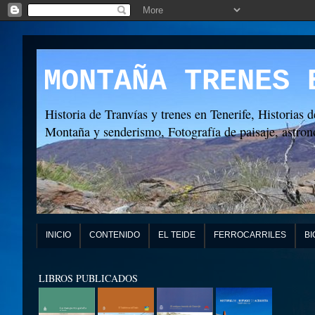
MONTAÑA TRENES 
Historia de Tranvías y trenes en Tenerife, Historias d
Montaña y senderismo, Fotografía de paisaje, astronó
INICIO
CONTENIDO
EL TEIDE
FERROCARRILES
BI
LIBROS PUBLICADOS