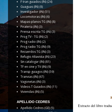
F tran guiados (IN)
(24)
Guaguas (IN)
(8)
Investigador (IN)
(51)
Locomotoras (IN)
(6)
Mapas-planos TG (IN)
(8)
Pirateria (IN)
(3)
Prensa escrita TG (IN)
(3)
Prog TV - TG (IN)
(2)
Prog radio (IN)
(2)
Prog radio TG (IN)
(9)
Recuerdos TG (IN)
(3)
Refugio Altavista (IN)
(23)
Sin catalogar (IN)
(81)
TF en cine y TV (IN)
(9)
Transp guiagos (IN)
(59)
Tranvias (IN)
(67)
Vagonetas (IN)
(3)
Videos T Guiados (IN)
(11)
Viviendas (IN)
(5)
APELLIDO CEDRES
Extracto del libro tradu
Apellido Cedres (GE)
(5)