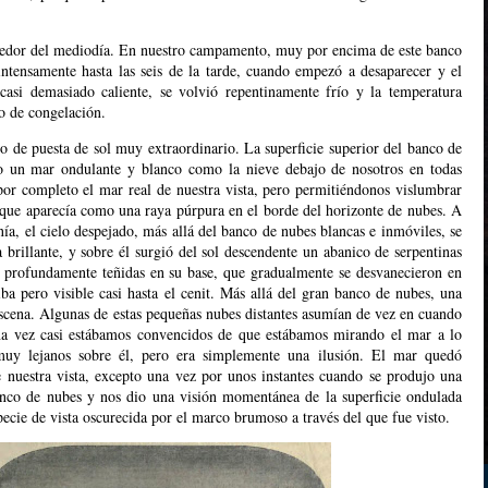
dedor del mediodía. En nuestro campamento, muy por encima de este banco
 intensamente hasta las seis de la tarde, cuando empezó a desaparecer y el
 casi demasiado caliente, se volvió repentinamente frío y la temperatura
to de congelación.
o de puesta de sol muy extraordinario. La superficie superior del banco de
o un mar ondulante y blanco como la nieve debajo de nosotros en todas
por completo el mar real de nuestra vista, pero permitiéndonos vislumbrar
, que aparecía como una raya púrpura en el borde del horizonte de nubes. A
ía, el cielo despejado, más allá del banco de nubes blancas e inmóviles, se
 brillante, y sobre él surgió del sol descendente un abanico de serpentinas
o profundamente teñidas en su base, que gradualmente se desvanecieron en
iba pero visible casi hasta el cenit. Más allá del gran banco de nubes, una
escena. Algunas de estas pequeñas nubes distantes asumían de vez en cuando
una vez casi estábamos convencidos de que estábamos mirando el mar a lo
muy lejanos sobre él, pero era simplemente una ilusión. El mar quedó
 nuestra vista, excepto una vez por unos instantes cuando se produjo una
anco de nubes y nos dio una visión momentánea de la superficie ondulada
ecie de vista oscurecida por el marco brumoso a través del que fue visto.