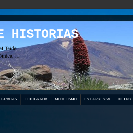
E HISTORIAS
el Teide,
mica, ...
OGRAFIAS
FOTOGRAFIA
MODELISMO
EN LA PRENSA
© COPY