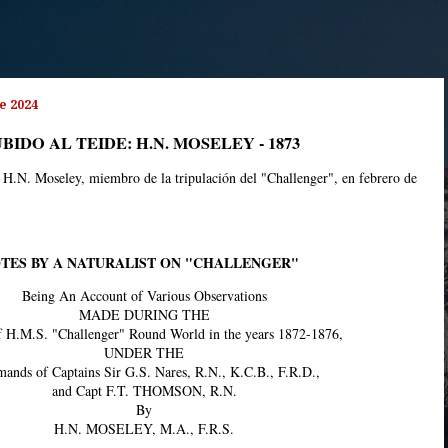
e 2024
BIDO AL TEIDE: H.N. MOSELEY - 1873
 H.N. Moseley, miembro de la tripulación del "Challenger", en febrero de
TES BY A NATURALIST ON "CHALLENGER"
Being An Account of Various Observations
MADE DURING THE
f H.M.S. "Challenger" Round World in the years 1872-1876,
UNDER THE
nds of Captains Sir G.S. Nares, R.N., K.C.B., F.R.D.,
and Capt F.T. THOMSON, R.N.
By
H.N. MOSELEY, M.A., F.R.S.