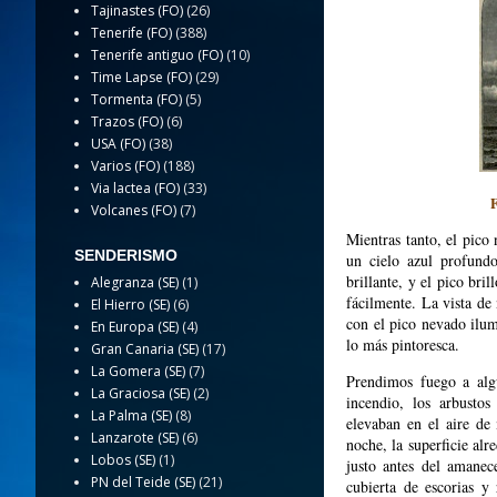
Tajinastes (FO)
(26)
Tenerife (FO)
(388)
Tenerife antiguo (FO)
(10)
Time Lapse (FO)
(29)
Tormenta (FO)
(5)
Trazos (FO)
(6)
USA (FO)
(38)
Varios (FO)
(188)
Via lactea (FO)
(33)
Volcanes (FO)
(7)
Mientras tanto, el pico
SENDERISMO
un cielo azul profundo
brillante, y el pico bri
Alegranza (SE)
(1)
fácilmente. La vista de
El Hierro (SE)
(6)
con el pico nevado ilumi
En Europa (SE)
(4)
lo más pintoresca.
Gran Canaria (SE)
(17)
La Gomera (SE)
(7)
Prendimos fuego a alg
La Graciosa (SE)
(2)
incendio, los arbustos
La Palma (SE)
(8)
elevaban en el aire de
Lanzarote (SE)
(6)
noche, la superficie al
Lobos (SE)
(1)
justo antes del amanec
PN del Teide (SE)
(21)
cubierta de escorias y