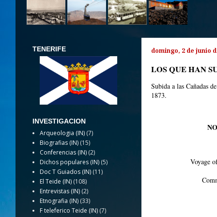
TENERIFE
domingo, 2 de junio d
LOS QUE HAN SU
Subida a las Cañadas de
1873.
INVESTIGACION
NO
Arqueologia (IN)
(7)
Biografias (IN)
(15)
Conferencias (IN)
(2)
Voyage o
Dichos populares (IN)
(5)
Doc T Guiados (IN)
(11)
Comma
El Teide (IN)
(108)
Entrevistas (IN)
(2)
Etnografia (IN)
(33)
F teleferico Teide (IN)
(7)