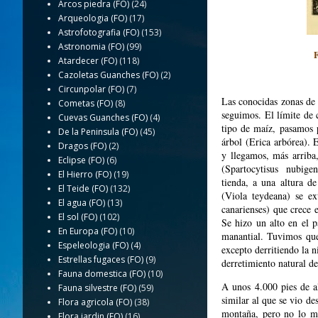
Arcos piedra (FO)
(24)
Arqueologia (FO)
(17)
Astrofotografia (FO)
(153)
Astronomia (FO)
(99)
Atardecer (FO)
(118)
Cazoletas Guanches (FO)
(2)
Circunpolar (FO)
(7)
Las conocidas zonas de 
Cometas (FO)
(8)
seguimos. El límite de 
Cuevas Guanches (FO)
(4)
tipo de maíz, pasamos 
De la Peninsula (FO)
(45)
árbol (Erica arbórea). 
Dragos (FO)
(2)
y llegamos, más arriba
Eclipse (FO)
(6)
(Spartocytisus nubigenu
El Hierro (FO)
(19)
tienda, a una altura d
El Teide (FO)
(132)
(Viola teydeana) se ex
El agua (FO)
(13)
canarienses) que crece 
El sol (FO)
(102)
Se hizo un alto en el 
En Europa (FO)
(10)
manantial. Tuvimos que
Espeleologia (FO)
(4)
excepto derritiendo la n
Estrellas fugaces (FO)
(9)
derretimiento natural de
Fauna domestica (FO)
(10)
A unos 4.000 pies de a
Fauna silvestre (FO)
(59)
similar al que se vio de
Flora agricola (FO)
(38)
montaña, pero no lo m
Flora jardin (FO)
(16)