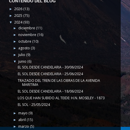
CONTENIDO DEL BLOG
2026
(13)
►
2025
(75)
►
2024
(93)
▼
diciembre
(11)
►
noviembre
(16)
►
octubre
(10)
►
agosto
(3)
►
julio
(9)
►
junio
(6)
▼
EL SOL DESDE CANDELARIA - 30/06/2024
EL SOL DESDE CANDELARIA - 25/06/2024
TRAZADO DEL TREN DE LAS OBRAS DE LA AVENIDA
MARITIMA
EL SOL DESDE CANDELARIA - 18/06/2024
LOS QUE HAN SUBIDO AL TEIDE: H.N. MOSELEY - 1873
EL SOL - 25/05/2024
mayo
(9)
►
abril
(15)
►
marzo
(5)
►