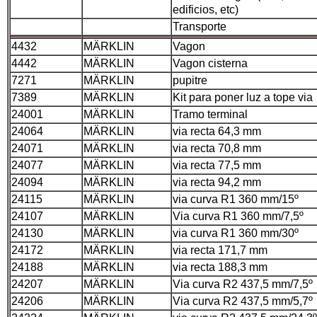
edificios, etc)
Transporte
4432
MÄRKLIN
Vagon
4442
MÄRKLIN
Vagon cisterna
7271
MÄRKLIN
pupitre
7389
MÄRKLIN
Kit para poner luz a tope via
24001
MÄRKLIN
Tramo terminal
24064
MÄRKLIN
via recta 64,3 mm
24071
MÄRKLIN
via recta 70,8 mm
24077
MÄRKLIN
via recta 77,5 mm
24094
MÄRKLIN
via recta 94,2 mm
24115
MÄRKLIN
via curva R1 360 mm/15º
24107
MÄRKLIN
Via curva R1 360 mm/7,5º
24130
MÄRKLIN
via curva R1 360 mm/30º
24172
MÄRKLIN
via recta 171,7 mm
24188
MÄRKLIN
via recta 188,3 mm
24207
MÄRKLIN
Via curva R2 437,5 mm/7,5º
24206
MÄRKLIN
Via curva R2 437,5 mm/5,7º