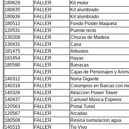
180629
FALLER
Kit motor
180635
FALLER
Kit alumbrado
180636
FALLER
Kit alumbrado
180512
FALLER
Fondo Poster Maqueta
120531
FALLER
Puente recto
130208
FALLER
Chozas de Madera
130431
FALLER
Casa
181475
FALLER
Arbustos
181454
FALLER
Hayas
180590
FALLER
Barracas
FALLER
Cajas de Personajes y Anim
140312
FALLER
Noria Gigante
140318
FALLER
Columpios en Barcas con mo
140326
FALLER
Atraccion Power Tower
140437
FALLER
Carrusel Música Express
120563
FALLER
Portal Tunel
120567
FALLER
Arcadas
180508
FALLER
Resina sumulacion agua
140315
FALLER
Tio Vivo