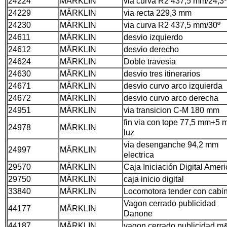
24224
MÄRKLIN
via curva R2 437,5 mm/24,3º
24229
MÄRKLIN
via recta 229,3 mm
24230
MÄRKLIN
via curva R2 437,5 mm/30º
24611
MÄRKLIN
desvio izquierdo
24612
MÄRKLIN
desvio derecho
24624
MÄRKLIN
Doble travesia
24630
MÄRKLIN
desvio tres itinerarios
24671
MÄRKLIN
desvio curvo arco izquierda
24672
MÄRKLIN
desvio curvo arco derecha
24951
MÄRKLIN
via transicion C-M 180 mm
fin via con tope 77,5 mm+5 
24978
MÄRKLIN
luz
via desenganche 94,2 mm
24997
MÄRKLIN
electrica
29570
MÄRKLIN
Caja Iniciación Digital Amer
29750
MÄRKLIN
caja inicio digital
33840
MÄRKLIN
Locomotora tender con cabi
Vagon cerrado publicidad
44177
MÄRKLIN
Danone
44187
MÄRKLIN
vagon cerrado publicidad 