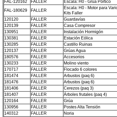
FAL-120162
FALLER
Escala: H0 - Grúa Pórtico
Escala: H0 - Motor para Vari
FAL-180629
FALLER
Kits Faller
120120
FALLER
Guardavías
120139
FALLER
Casa Compresor
130951
FALLER
Instalación Hormigón
130381
FALLER
Estación Eólica
130285
FALLER
Castillo Ruinas
120137
FALLER
Grúas Agua
180576
FALLER
Accesorios
130233
FALLER
Molino viento
170717
FALLER
Flocado 6 colores
181474
FALLER
Arbustos (paq 6)
181476
FALLER
Arbustos (paq 6)
181406
FALLER
Cerezos (paq 3)
181407
FALLER
Árboles frutales (paq 4)
120164
FALLER
Grúa
130956
FALLER
Postes Alta Tensión
140312
FALLER
Noria