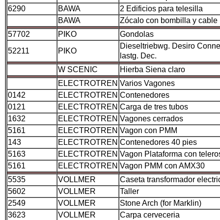
6290
BAWA
2 Edificios para telesilla
BAWA
Zócalo con bombilla y cable
57702
PIKO
Gondolas
Dieseltriebwg. Desiro Conn
52211
PIKO
lastg. Dec.
W SCENIC
Hierba Siena claro
ELECTROTREN
Varios Vagones
0142
ELECTROTREN
Contenedores
0121
ELECTROTREN
Carga de tres tubos
1632
ELECTROTREN
Vagones cerrados
5161
ELECTROTREN
Vagon con PMM
143
ELECTROTREN
Contenedores 40 pies
5163
ELECTROTREN
Vagon Plataforma con telero
5161
ELECTROTREN
Vagon PMM con AMX30
5535
VOLLMER
Caseta transformador electri
5602
VOLLMER
Taller
2549
VOLLMER
Stone Arch (for Marklin)
3623
VOLLMER
Carpa cerveceria