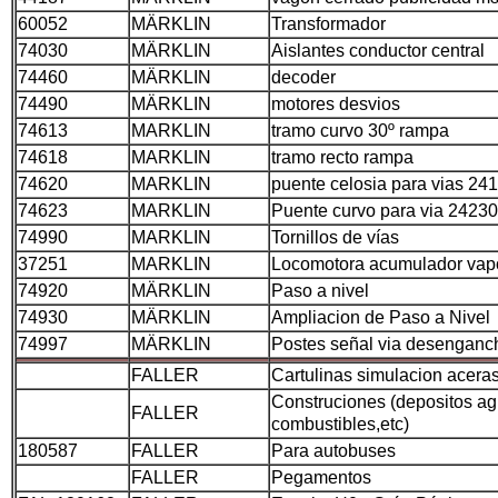
60052
MÄRKLIN
Transformador
74030
MÄRKLIN
Aislantes conductor central
74460
MÄRKLIN
decoder
74490
MÄRKLIN
motores desvios
74613
MARKLIN
tramo curvo 30º rampa
74618
MARKLIN
tramo recto rampa
74620
MARKLIN
puente celosia para vias 24
74623
MARKLIN
Puente curvo para via 24230
74990
MARKLIN
Tornillos de vías
37251
MARKLIN
Locomotora acumulador vap
74920
MÄRKLIN
Paso a nivel
74930
MÄRKLIN
Ampliacion de Paso a Nivel
74997
MÄRKLIN
Postes señal via desenganc
FALLER
Cartulinas simulacion acera
Construciones (depositos ag
FALLER
combustibles,etc)
180587
FALLER
Para autobuses
FALLER
Pegamentos