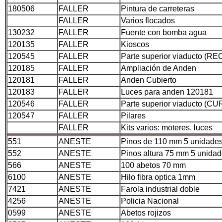
180506
FALLER
Pintura de carreteras
FALLER
Varios flocados
130232
FALLER
Fuente con bomba agua
120135
FALLER
Kioscos
120545
FALLER
Parte superior viaducto (R
120185
FALLER
Ampliación de Anden
120181
FALLER
Anden Cubierto
120183
FALLER
Luces para anden 120181
120546
FALLER
Parte superior viaducto (C
120547
FALLER
Pilares
FALLER
Kits varios: moteres, luces
551
ANESTE
Pinos de 110 mm 5 unidade
552
ANESTE
Pinos altura 75 mm 5 unida
566
ANESTE
100 abetos 70 mm
6100
ANESTE
Hilo fibra optica 1mm
7421
ANESTE
Farola industrial doble
4256
ANESTE
Policia Nacional
0599
ANESTE
Abetos rojizos