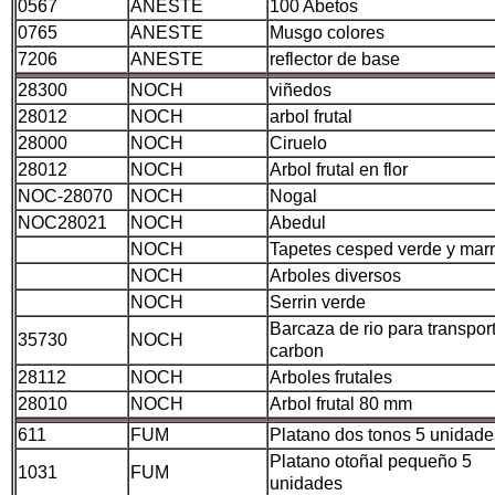
0567
ANESTE
100 Abetos
0765
ANESTE
Musgo colores
7206
ANESTE
reflector de base
28300
NOCH
viñedos
28012
NOCH
arbol frutal
28000
NOCH
Ciruelo
28012
NOCH
Arbol frutal en flor
NOC-28070
NOCH
Nogal
NOC28021
NOCH
Abedul
NOCH
Tapetes cesped verde y mar
NOCH
Arboles diversos
NOCH
Serrin verde
Barcaza de rio para transpor
35730
NOCH
carbon
28112
NOCH
Arboles frutales
28010
NOCH
Arbol frutal 80 mm
611
FUM
Platano dos tonos 5 unidade
Platano otoñal pequeño 5
1031
FUM
unidades