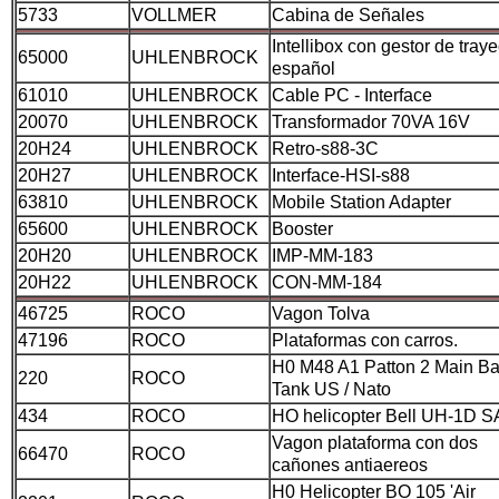
5733
VOLLMER
Cabina de Señales
Intellibox con gestor de traye
65000
UHLENBROCK
español
61010
UHLENBROCK
Cable PC - Interface
20070
UHLENBROCK
Transformador 70VA 16V
20H24
UHLENBROCK
Retro-s88-3C
20H27
UHLENBROCK
Interface-HSI-s88
63810
UHLENBROCK
Mobile Station Adapter
65600
UHLENBROCK
Booster
20H20
UHLENBROCK
IMP-MM-183
20H22
UHLENBROCK
CON-MM-184
46725
ROCO
Vagon Tolva
47196
ROCO
Plataformas con carros.
H0 M48 A1 Patton 2 Main Bat
220
ROCO
Tank US / Nato
434
ROCO
HO helicopter Bell UH-1D 
Vagon plataforma con dos
66470
ROCO
cañones antiaereos
H0 Helicopter BO 105 'Air