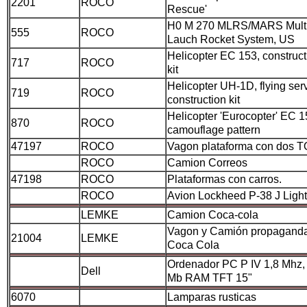
2201
ROCO
Rescue'
H0 M 270 MLRS/MARS Multi
555
ROCO
Lauch Rocket System, US
Helicopter EC 153, construct
717
ROCO
kit
Helicopter UH-1D, flying serv
719
ROCO
construction kit
Helicopter 'Eurocopter' EC 1
870
ROCO
camouflage pattern
47197
ROCO
Vagon plataforma con dos 
ROCO
Camion Correos
47198
ROCO
Plataformas con carros.
ROCO
Avion Lockheed P-38 J Ligh
LEMKE
Camion Coca-cola
Vagon y Camión propagand
21004
LEMKE
Coca Cola
Ordenador PC P IV 1,8 Mhz,
Dell
Mb RAM TFT 15"
6070
Lamparas rusticas