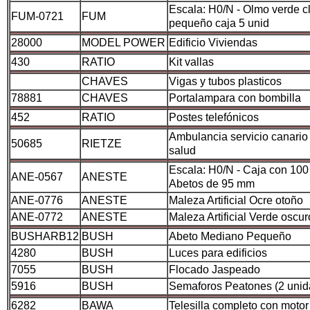
Escala: H0/N - Olmo verde c
FUM-0721
FUM
pequeño caja 5 unid
28000
MODEL POWER
Edificio Viviendas
430
RATIO
Kit vallas
CHAVES
Vigas y tubos plasticos
78881
CHAVES
Portalampara con bombilla
452
RATIO
Postes telefónicos
Ambulancia servicio canario
50685
RIETZE
salud
Escala: H0/N - Caja con 100
ANE-0567
ANESTE
Abetos de 95 mm
ANE-0776
ANESTE
Maleza Artificial Ocre otoño
ANE-0772
ANESTE
Maleza Artificial Verde oscur
BUSHARB12
BUSH
Abeto Mediano Pequeño
4280
BUSH
Luces para edificios
7055
BUSH
Flocado Jaspeado
5916
BUSH
Semaforos Peatones (2 unid
6282
BAWA
Telesilla completo con motor