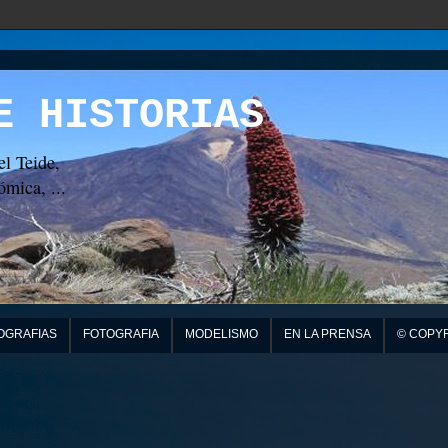
E HISTORIAS
el Teide,
mica, ...
OGRAFIAS
FOTOGRAFIA
MODELISMO
EN LA PRENSA
© COPY