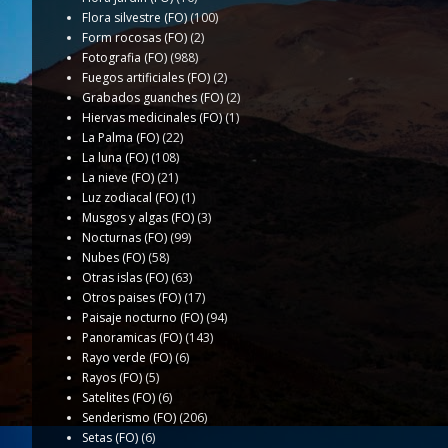
Flora silvestre (FO)
(100)
Form rocosas (FO)
(2)
Fotografia (FO)
(988)
Fuegos artificiales (FO)
(2)
Grabados guanches (FO)
(2)
Hiervas medicinales (FO)
(1)
La Palma (FO)
(22)
La luna (FO)
(108)
La nieve (FO)
(21)
Luz zodiacal (FO)
(1)
Musgos y algas (FO)
(3)
Nocturnas (FO)
(99)
Nubes (FO)
(58)
Otras islas (FO)
(63)
Otros paises (FO)
(17)
Paisaje nocturno (FO)
(94)
Panoramicas (FO)
(143)
Rayo verde (FO)
(6)
Rayos (FO)
(5)
Satelites (FO)
(6)
Senderismo (FO)
(206)
Setas (FO)
(6)