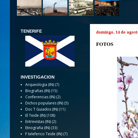
TENERIFE
domingo, 14 de agost
FOTOS
Flora agrícola:
INVESTIGACION
Arqueologia (IN)
(7)
Biografias (IN)
(15)
Conferencias (IN)
(2)
Dichos populares (IN)
(5)
Doc T Guiados (IN)
(11)
El Teide (IN)
(108)
Entrevistas (IN)
(2)
Etnografia (IN)
(33)
F teleferico Teide (IN)
(7)