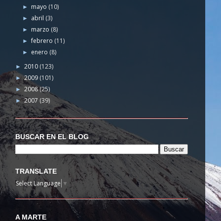
mayo
(10)
►
abril
(3)
►
marzo
(8)
►
febrero
(11)
►
enero
(8)
►
2010
(123)
►
2009
(101)
►
2008
(25)
►
2007
(39)
►
BUSCAR EN EL BLOG
TRANSLATE
Select Language
▼
A MARTE