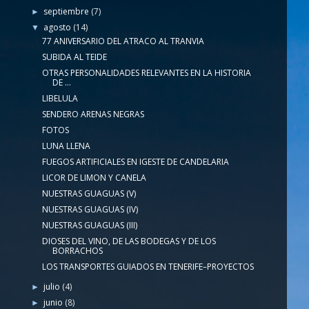
septiembre
(7)
►
agosto
(14)
▼
77 ANIVERSARIO DEL ATRACO AL TRANVIA
SUBIDA AL TEIDE
OTRAS PERSONALIDADES RELEVANTES EN LA HISTORIA
DE ...
LIBELULA
SENDERO ARENAS NEGRAS
FOTOS
LUNA LLENA
FUEGOS ARTIFICIALES EN IGESTE DE CANDELARIA
LICOR DE LIMON Y CANELA
NUESTRAS GUAGUAS (V)
NUESTRAS GUAGUAS (IV)
NUESTRAS GUAGUAS (III)
DIOSES DEL VINO, DE LAS BODEGAS Y DE LOS
BORRACHOS
LOS TRANSPORTES GUIADOS EN TENERIFE–PROYECTOS
julio
(4)
►
junio
(8)
►