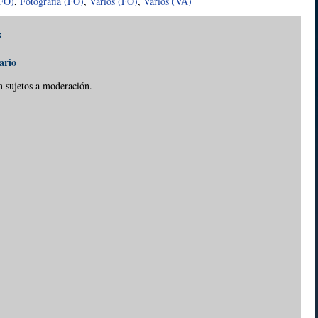
(FO)
,
Fotografia (FO)
,
Varios (FO)
,
Varios (VA)
:
ario
n sujetos a moderación.