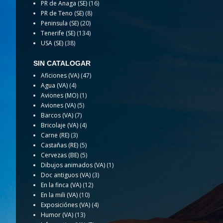
PR de Anaga (SE)
(16)
PR de Teno (SE)
(8)
Peninsula (SE)
(20)
Tenerife (SE)
(134)
USA (SE)
(38)
SIN CATALOGAR
Aficiones (VA)
(47)
Agua (VA)
(4)
Aviones (MO)
(1)
Aviones (VA)
(5)
Barcos (VA)
(7)
Bricolaje (VA)
(4)
Carne (RE)
(3)
Castañas (RE)
(5)
Cervezas (BE)
(5)
Dibujos animados (VA)
(1)
Doc antiguos (VA)
(3)
En la finca (VA)
(12)
En la mili (VA)
(10)
Exposiciónes (VA)
(4)
Humor (VA)
(13)