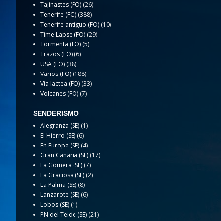
Tajinastes (FO)
(26)
Tenerife (FO)
(388)
Tenerife antiguo (FO)
(10)
Time Lapse (FO)
(29)
Tormenta (FO)
(5)
Trazos (FO)
(6)
USA (FO)
(38)
Varios (FO)
(188)
Via lactea (FO)
(33)
Volcanes (FO)
(7)
SENDERISMO
Alegranza (SE)
(1)
El Hierro (SE)
(6)
En Europa (SE)
(4)
Gran Canaria (SE)
(17)
La Gomera (SE)
(7)
La Graciosa (SE)
(2)
La Palma (SE)
(8)
Lanzarote (SE)
(6)
Lobos (SE)
(1)
PN del Teide (SE)
(21)