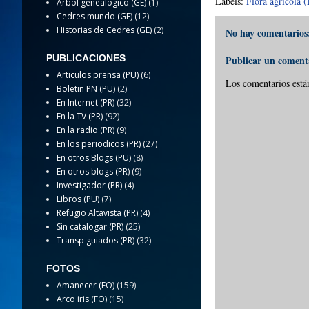
Labels:
Flora agricola 
Arbol genealogico (GE)
(1)
Cedres mundo (GE)
(12)
Historias de Cedres (GE)
(2)
No hay comentarios
PUBLICACIONES
Publicar un coment
Articulos prensa (PU)
(6)
Los comentarios está
Boletin PN (PU)
(2)
En Internet (PR)
(32)
En la TV (PR)
(92)
En la radio (PR)
(9)
En los periodicos (PR)
(27)
En otros Blogs (PU)
(8)
En otros blogs (PR)
(9)
Investigador (PR)
(4)
Libros (PU)
(7)
Refugio Altavista (PR)
(4)
Sin catalogar (PR)
(25)
Transp guiados (PR)
(32)
FOTOS
Amanecer (FO)
(159)
Arco iris (FO)
(15)