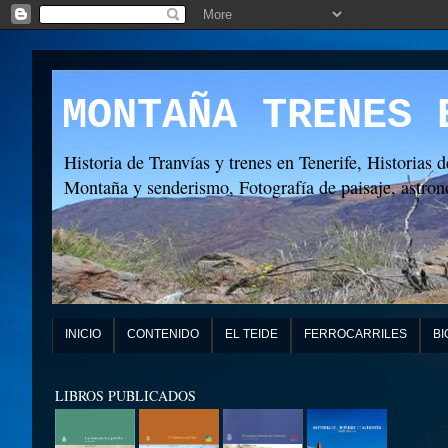
MONTAÑA TRENES 
Historia de Tranvías y trenes en Tenerife, Historias d
Montaña y senderismo, Fotografía de paisaje, astronó
INICIO
CONTENIDO
EL TEIDE
FERROCARRILES
BI
LIBROS PUBLICADOS