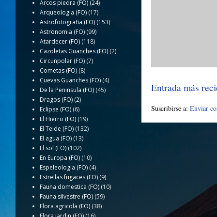
Arcos piedra (FO)
(24)
Arqueologia (FO)
(17)
Astrofotografia (FO)
(153)
Astronomia (FO)
(99)
Atardecer (FO)
(118)
Cazoletas Guanches (FO)
(2)
Circunpolar (FO)
(7)
Cometas (FO)
(8)
Cuevas Guanches (FO)
(4)
Entrada más reci
De la Peninsula (FO)
(45)
Dragos (FO)
(2)
Suscribirse a:
Enviar c
Eclipse (FO)
(6)
El Hierro (FO)
(19)
El Teide (FO)
(132)
El agua (FO)
(13)
El sol (FO)
(102)
En Europa (FO)
(10)
Espeleologia (FO)
(4)
Estrellas fugaces (FO)
(9)
Fauna domestica (FO)
(10)
Fauna silvestre (FO)
(59)
Flora agricola (FO)
(38)
Flora jardin (FO)
(16)