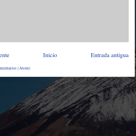
ente
Inicio
Entrada antigua
omentarios (Atom)