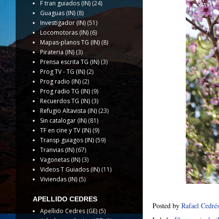
F tran guiados (IN)
(24)
Guaguas (IN)
(8)
Investigador (IN)
(51)
Locomotoras (IN)
(6)
Mapas-planos TG (IN)
(8)
Pirateria (IN)
(3)
Prensa escrita TG (IN)
(3)
Prog TV - TG (IN)
(2)
Prog radio (IN)
(2)
Prog radio TG (IN)
(9)
Recuerdos TG (IN)
(3)
Refugio Altavista (IN)
(23)
Sin catalogar (IN)
(81)
TF en cine y TV (IN)
(9)
Transp guiagos (IN)
(59)
Tranvias (IN)
(67)
Vagonetas (IN)
(3)
Videos T Guiados (IN)
(11)
Viviendas (IN)
(5)
APELLIDO CEDRES
Posted by
Rafael Cedré
Apellido Cedres (GE)
(5)