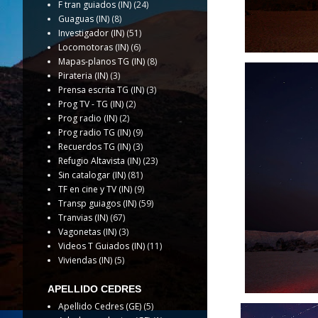
F tran guiados (IN)
(24)
Guaguas (IN)
(8)
Investigador (IN)
(51)
Locomotoras (IN)
(6)
Mapas-planos TG (IN)
(8)
Pirateria (IN)
(3)
Prensa escrita TG (IN)
(3)
Prog TV - TG (IN)
(2)
Prog radio (IN)
(2)
Prog radio TG (IN)
(9)
Recuerdos TG (IN)
(3)
Refugio Altavista (IN)
(23)
Sin catalogar (IN)
(81)
TF en cine y TV (IN)
(9)
Transp guiagos (IN)
(59)
Tranvias (IN)
(67)
Vagonetas (IN)
(3)
Videos T Guiados (IN)
(11)
Viviendas (IN)
(5)
APELLIDO CEDRES
Apellido Cedres (GE)
(5)