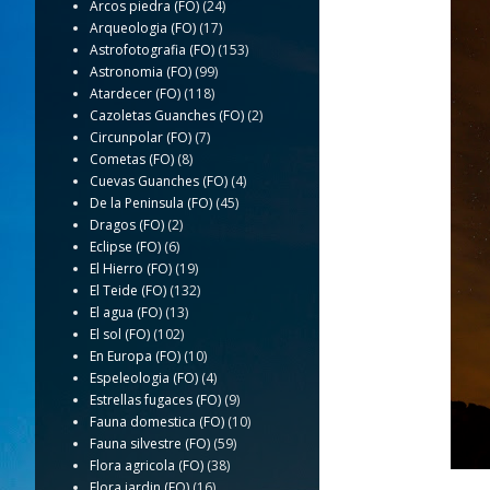
Arcos piedra (FO)
(24)
Arqueologia (FO)
(17)
Astrofotografia (FO)
(153)
Astronomia (FO)
(99)
Atardecer (FO)
(118)
Cazoletas Guanches (FO)
(2)
Circunpolar (FO)
(7)
Cometas (FO)
(8)
Cuevas Guanches (FO)
(4)
De la Peninsula (FO)
(45)
Dragos (FO)
(2)
Eclipse (FO)
(6)
El Hierro (FO)
(19)
El Teide (FO)
(132)
El agua (FO)
(13)
El sol (FO)
(102)
En Europa (FO)
(10)
Espeleologia (FO)
(4)
Estrellas fugaces (FO)
(9)
Fauna domestica (FO)
(10)
Fauna silvestre (FO)
(59)
Flora agricola (FO)
(38)
Flora jardin (FO)
(16)