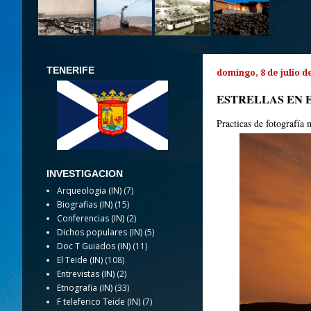
TENERIFE
domingo, 8 de julio d
ESTRELLAS EN 
Practicas de fotografía 
INVESTIGACION
Arqueologia (IN)
(7)
Biografias (IN)
(15)
Conferencias (IN)
(2)
Dichos populares (IN)
(5)
Doc T Guiados (IN)
(11)
El Teide (IN)
(108)
Entrevistas (IN)
(2)
Etnografia (IN)
(33)
F teleferico Teide (IN)
(7)