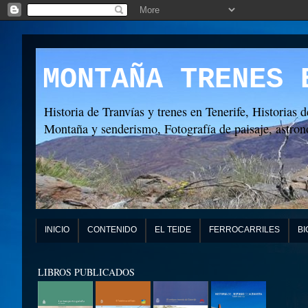
MONTAÑA TRENES 
Historia de Tranvías y trenes en Tenerife, Historias d
Montaña y senderismo, Fotografía de paisaje, astronó
INICIO
CONTENIDO
EL TEIDE
FERROCARRILES
BI
LIBROS PUBLICADOS