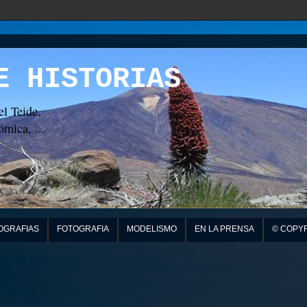
E HISTORIAS
el Teide,
mica, ...
OGRAFIAS
FOTOGRAFIA
MODELISMO
EN LA PRENSA
© COPY