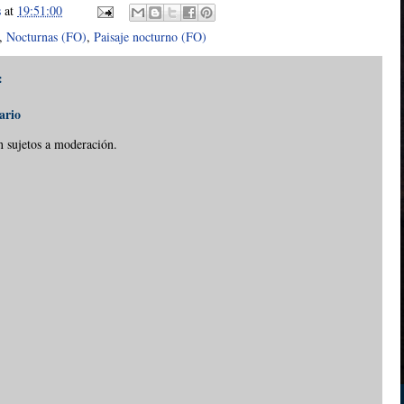
s
at
19:51:00
,
Nocturnas (FO)
,
Paisaje nocturno (FO)
:
ario
n sujetos a moderación.