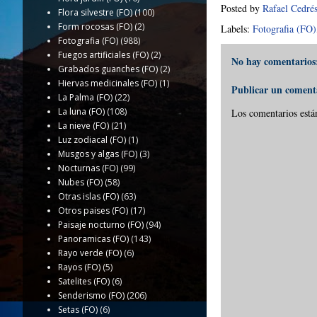
Posted by
Rafael Cedré
Flora silvestre (FO)
(100)
Form rocosas (FO)
(2)
Labels:
Fotografia (FO)
Fotografia (FO)
(988)
Fuegos artificiales (FO)
(2)
No hay comentarios
Grabados guanches (FO)
(2)
Hiervas medicinales (FO)
(1)
Publicar un coment
La Palma (FO)
(22)
La luna (FO)
(108)
Los comentarios está
La nieve (FO)
(21)
Luz zodiacal (FO)
(1)
Musgos y algas (FO)
(3)
Nocturnas (FO)
(99)
Nubes (FO)
(58)
Otras islas (FO)
(63)
Otros paises (FO)
(17)
Paisaje nocturno (FO)
(94)
Panoramicas (FO)
(143)
Rayo verde (FO)
(6)
Rayos (FO)
(5)
Satelites (FO)
(6)
Senderismo (FO)
(206)
Setas (FO)
(6)