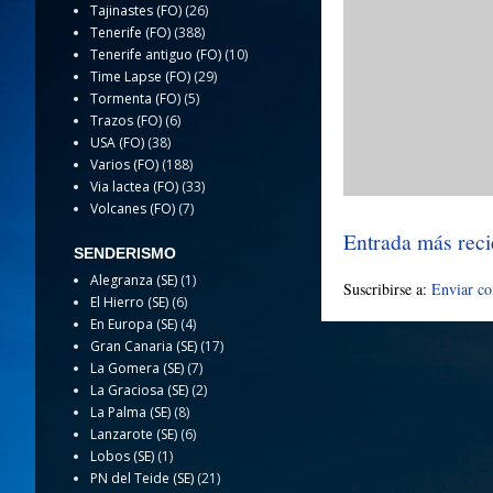
Tajinastes (FO)
(26)
Tenerife (FO)
(388)
Tenerife antiguo (FO)
(10)
Time Lapse (FO)
(29)
Tormenta (FO)
(5)
Trazos (FO)
(6)
USA (FO)
(38)
Varios (FO)
(188)
Via lactea (FO)
(33)
Volcanes (FO)
(7)
Entrada más reci
SENDERISMO
Alegranza (SE)
(1)
Suscribirse a:
Enviar c
El Hierro (SE)
(6)
En Europa (SE)
(4)
Gran Canaria (SE)
(17)
La Gomera (SE)
(7)
La Graciosa (SE)
(2)
La Palma (SE)
(8)
Lanzarote (SE)
(6)
Lobos (SE)
(1)
PN del Teide (SE)
(21)