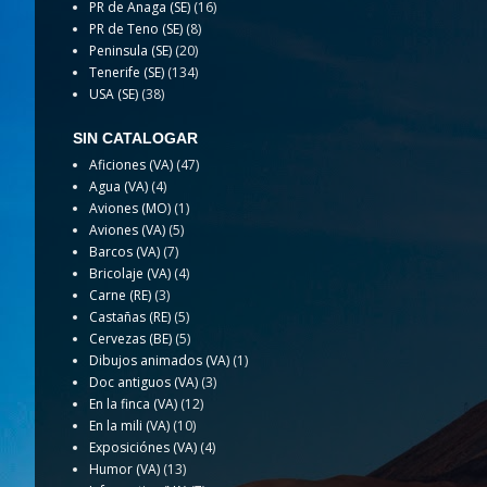
PR de Anaga (SE)
(16)
PR de Teno (SE)
(8)
Peninsula (SE)
(20)
Tenerife (SE)
(134)
USA (SE)
(38)
SIN CATALOGAR
Aficiones (VA)
(47)
Agua (VA)
(4)
Aviones (MO)
(1)
Aviones (VA)
(5)
Barcos (VA)
(7)
Bricolaje (VA)
(4)
Carne (RE)
(3)
Castañas (RE)
(5)
Cervezas (BE)
(5)
Dibujos animados (VA)
(1)
Doc antiguos (VA)
(3)
En la finca (VA)
(12)
En la mili (VA)
(10)
Exposiciónes (VA)
(4)
Humor (VA)
(13)