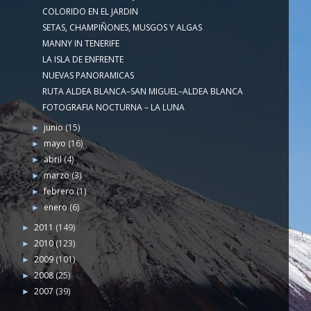
COLORIDO EN EL JARDIN
SETAS, CHAMPIÑONES, MUSGOS Y ALGAS
MANNY IN TENERIFE
LA ISLA DE ENFRENTE
NUEVAS PANORAMICAS
RUTA ALDEA BLANCA–SAN MIGUEL–ALDEA BLANCA
FOTOGRAFIA NOCTURNA – LA LUNA
junio
(15)
►
mayo
(16)
►
abril
(4)
►
marzo
(3)
►
febrero
(1)
►
enero
(6)
►
2011
(149)
►
2010
(123)
►
2009
(101)
►
2008
(25)
►
2007
(39)
►