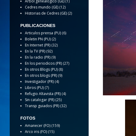
Arbol genealogico (GE)
(1)
Cedres mundo (GE)
(12)
Historias de Cedres (GE)
(2)
PUBLICACIONES
Articulos prensa (PU)
(6)
Boletin PN (PU)
(2)
En Internet (PR)
(32)
En la TV (PR)
(92)
En la radio (PR)
(9)
En los periodicos (PR)
(27)
En otros Blogs (PU)
(8)
En otros blogs (PR)
(9)
Investigador (PR)
(4)
Libros (PU)
(7)
Refugio Altavista (PR)
(4)
Sin catalogar (PR)
(25)
Transp guiados (PR)
(32)
FOTOS
Amanecer (FO)
(159)
Arco iris (FO)
(15)