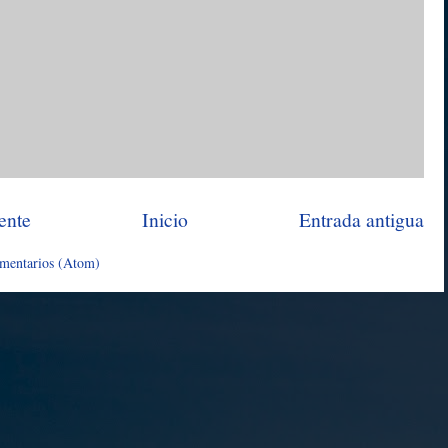
ente
Inicio
Entrada antigua
omentarios (Atom)