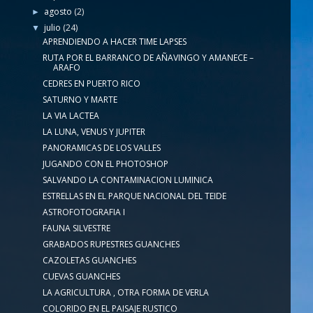
agosto
(2)
►
julio
(24)
▼
APRENDIENDO A HACER TIME LAPSES
RUTA POR EL BARRANCO DE AÑAVINGO Y AMANECE –
ARAFO
CEDRES EN PUERTO RICO
SATURNO Y MARTE
LA VIA LACTEA
LA LUNA, VENUS Y JUPITER
PANORAMICAS DE LOS VALLES
JUGANDO CON EL PHOTOSHOP
SALVANDO LA CONTAMINACION LUMINICA
ESTRELLAS EN EL PARQUE NACIONAL DEL TEIDE
ASTROFOTOGRAFIA I
FAUNA SILVESTRE
GRABADOS RUPESTRES GUANCHES
CAZOLETAS GUANCHES
CUEVAS GUANCHES
LA AGRICULTURA , OTRA FORMA DE VERLA
COLORIDO EN EL PAISAJE RUSTICO