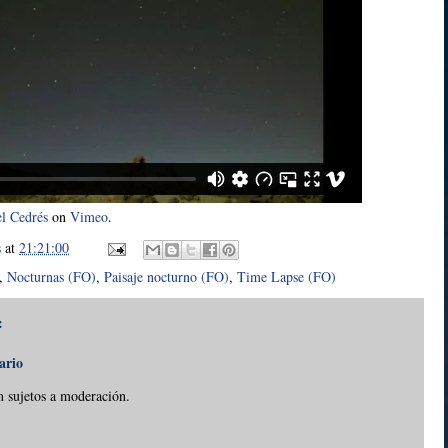
l Cedrés
on
Vimeo
.
s
at
21:21:00
,
Nocturnas (FO)
,
Paisaje nocturno (FO)
,
Time Lapse (FO)
:
ario
n sujetos a moderación.