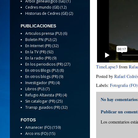
Arbol genealogico (GE)
(1)
Cedres mundo (GE)
(12)
Historias de Cedres (GE)
(2)
PUBLICACIONES
Articulos prensa (PU)
(6)
Boletin PN (PU)
(2)
En Internet (PR)
(32)
En la TV (PR)
(92)
En la radio (PR)
(9)
En los periodicos (PR)
(27)
TimeLapse3
from
Rafae
En otros Blogs (PU)
(8)
Posted by
Rafael Cedré
En otros blogs (PR)
(9)
Investigador (PR)
(4)
Labels:
Fotografia (FO)
Libros (PU)
(7)
Refugio Altavista (PR)
(4)
No hay comentarios
Sin catalogar (PR)
(25)
Transp guiados (PR)
(32)
Publicar un coment
FOTOS
Los comentarios está
Amanecer (FO)
(159)
Arco iris (FO)
(15)