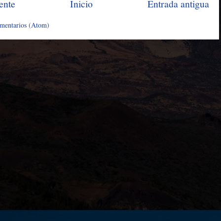
ente
Inicio
Entrada antigua
omentarios (Atom)