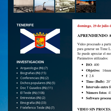
TENERIFE
domingo, 29 de julio 
APRENDIENDO A
Video procesado a parti
para generar un Time La
Se puede apreciar el mov
Parámetros utilizados:
INVESTIGACION
ISO
: 400
Arqueologia (IN)
(7)
Objetivo:
14m
Biografias (IN)
(15)
f
: 2.8
Conferencias (IN)
(2)
Time (Bulb)
: 20’
Dichos populares (IN)
(5)
Intervalo entre f
Doc T Guiados (IN)
(11)
Número fotos
: 4
El Teide (IN)
(108)
Software proces
Entrevistas (IN)
(2)
Etnografia (IN)
(33)
F teleferico Teide (IN)
(7)
VIDEO SIN PROCES