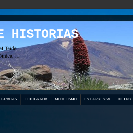
E HISTORIAS
el Teide,
mica, ...
OGRAFIAS
FOTOGRAFIA
MODELISMO
EN LA PRENSA
© COPY