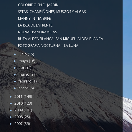
COLORIDO EN EL JARDIN
SETAS, CHAMPIÑONES, MUSGOS Y ALGAS
MANNY IN TENERIFE
LA ISLA DE ENFRENTE
NUEVAS PANORAMICAS
RUTA ALDEA BLANCA–SAN MIGUEL–ALDEA BLANCA
FOTOGRAFIA NOCTURNA – LA LUNA
junio
(15)
►
mayo
(16)
►
abril
(4)
►
marzo
(3)
►
febrero
(1)
►
enero
(6)
►
2011
(149)
►
2010
(123)
►
2009
(101)
►
2008
(25)
►
2007
(39)
►