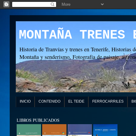
MONTAÑA TRENES 
Historia de Tranvías y trenes en Tenerife, Historias d
Montaña y senderismo, Fotografía de paisaje, astronó
INICIO
CONTENIDO
EL TEIDE
FERROCARRILES
BI
LIBROS PUBLICADOS