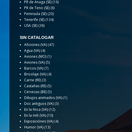
PR de Anaga (SE)
(16)
PR de Teno (SE)
(8)
Peninsula (SE)
(20)
Tenerife (SE)
(134)
USA (SE)
(38)
SIN CATALOGAR
Aficiones (VA)
(47)
Agua (VA)
(4)
Aviones (MO)
(1)
Aviones (VA)
(5)
Barcos (VA)
(7)
Bricolaje (VA)
(4)
Carne (RE)
(3)
Castañas (RE)
(5)
Cervezas (BE)
(5)
Dibujos animados (VA)
(1)
Doc antiguos (VA)
(3)
En la finca (VA)
(12)
En la mili (VA)
(10)
Exposiciónes (VA)
(4)
Humor (VA)
(13)