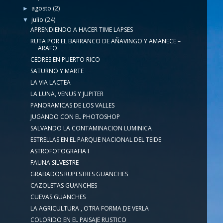
agosto
(2)
►
julio
(24)
▼
APRENDIENDO A HACER TIME LAPSES
RUTA POR EL BARRANCO DE AÑAVINGO Y AMANECE –
ARAFO
CEDRES EN PUERTO RICO
SATURNO Y MARTE
LA VIA LACTEA
LA LUNA, VENUS Y JUPITER
PANORAMICAS DE LOS VALLES
JUGANDO CON EL PHOTOSHOP
SALVANDO LA CONTAMINACION LUMINICA
ESTRELLAS EN EL PARQUE NACIONAL DEL TEIDE
ASTROFOTOGRAFIA I
FAUNA SILVESTRE
GRABADOS RUPESTRES GUANCHES
CAZOLETAS GUANCHES
CUEVAS GUANCHES
LA AGRICULTURA , OTRA FORMA DE VERLA
COLORIDO EN EL PAISAJE RUSTICO