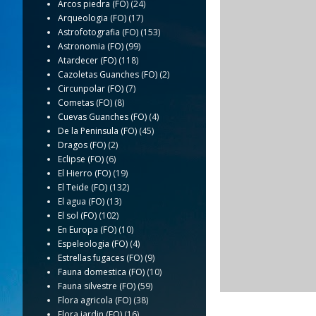
Arcos piedra (FO)
(24)
Arqueologia (FO)
(17)
Astrofotografia (FO)
(153)
Astronomia (FO)
(99)
Atardecer (FO)
(118)
Cazoletas Guanches (FO)
(2)
Circunpolar (FO)
(7)
Cometas (FO)
(8)
Cuevas Guanches (FO)
(4)
De la Peninsula (FO)
(45)
Dragos (FO)
(2)
Eclipse (FO)
(6)
El Hierro (FO)
(19)
El Teide (FO)
(132)
El agua (FO)
(13)
El sol (FO)
(102)
En Europa (FO)
(10)
Espeleologia (FO)
(4)
Estrellas fugaces (FO)
(9)
Fauna domestica (FO)
(10)
Fauna silvestre (FO)
(59)
Flora agricola (FO)
(38)
Flora jardin (FO)
(16)