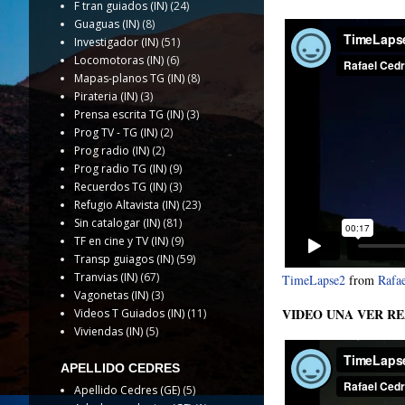
F tran guiados (IN)
(24)
Guaguas (IN)
(8)
Investigador (IN)
(51)
Locomotoras (IN)
(6)
Mapas-planos TG (IN)
(8)
Pirateria (IN)
(3)
Prensa escrita TG (IN)
(3)
Prog TV - TG (IN)
(2)
Prog radio (IN)
(2)
Prog radio TG (IN)
(9)
Recuerdos TG (IN)
(3)
Refugio Altavista (IN)
(23)
Sin catalogar (IN)
(81)
TF en cine y TV (IN)
(9)
Transp guiagos (IN)
(59)
Tranvias (IN)
(67)
TimeLapse2
from
Rafae
Vagonetas (IN)
(3)
VIDEO UNA VER RE
Videos T Guiados (IN)
(11)
Viviendas (IN)
(5)
APELLIDO CEDRES
Apellido Cedres (GE)
(5)