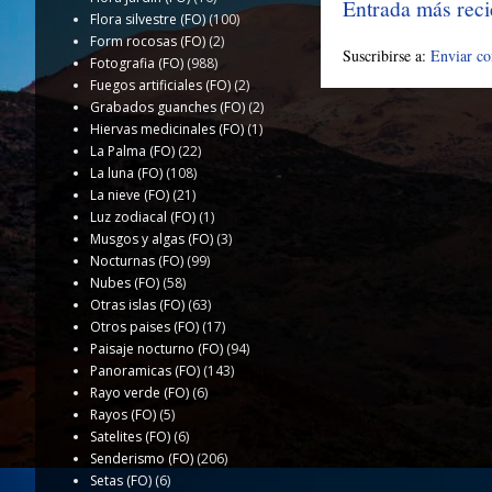
Entrada más reci
Flora silvestre (FO)
(100)
Form rocosas (FO)
(2)
Suscribirse a:
Enviar c
Fotografia (FO)
(988)
Fuegos artificiales (FO)
(2)
Grabados guanches (FO)
(2)
Hiervas medicinales (FO)
(1)
La Palma (FO)
(22)
La luna (FO)
(108)
La nieve (FO)
(21)
Luz zodiacal (FO)
(1)
Musgos y algas (FO)
(3)
Nocturnas (FO)
(99)
Nubes (FO)
(58)
Otras islas (FO)
(63)
Otros paises (FO)
(17)
Paisaje nocturno (FO)
(94)
Panoramicas (FO)
(143)
Rayo verde (FO)
(6)
Rayos (FO)
(5)
Satelites (FO)
(6)
Senderismo (FO)
(206)
Setas (FO)
(6)