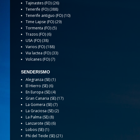
Tajinastes (FO)
(26)
Tenerife (FO)
(388)
Tenerife antiguo (FO)
(10)
Time Lapse (FO)
(29)
Tormenta (FO)
(5)
Trazos (FO)
(6)
USA (FO)
(38)
Varios (FO)
(188)
Via lactea (FO)
(33)
Volcanes (FO)
(7)
SENDERISMO
Alegranza (SE)
(1)
El Hierro (SE)
(6)
En Europa (SE)
(4)
Gran Canaria (SE)
(17)
La Gomera (SE)
(7)
La Graciosa (SE)
(2)
La Palma (SE)
(8)
Lanzarote (SE)
(6)
Lobos (SE)
(1)
PN del Teide (SE)
(21)