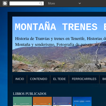
MONTAÑA TRENES 
Historia de Tranvías y trenes en Tenerife, Historias d
Montaña y senderismo, Fotografía de paisaje, astronó
INICIO
CONTENIDO
EL TEIDE
FERROCARRILES
BI
LIBROS PUBLICADOS