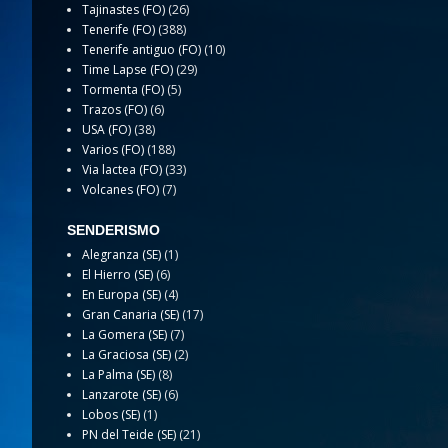
Tajinastes (FO)
(26)
Tenerife (FO)
(388)
Tenerife antiguo (FO)
(10)
Time Lapse (FO)
(29)
Tormenta (FO)
(5)
Trazos (FO)
(6)
USA (FO)
(38)
Varios (FO)
(188)
Via lactea (FO)
(33)
Volcanes (FO)
(7)
SENDERISMO
Alegranza (SE)
(1)
El Hierro (SE)
(6)
En Europa (SE)
(4)
Gran Canaria (SE)
(17)
La Gomera (SE)
(7)
La Graciosa (SE)
(2)
La Palma (SE)
(8)
Lanzarote (SE)
(6)
Lobos (SE)
(1)
PN del Teide (SE)
(21)