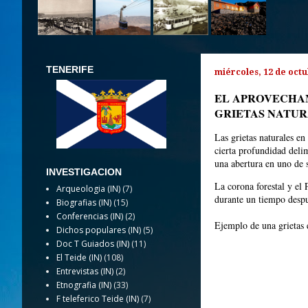
TENERIFE
miércoles, 12 de oct
EL APROVECHAM
GRIETAS NATU
Las grietas naturales en
cierta profundidad deli
una abertura en uno de s
INVESTIGACION
La corona forestal y el 
Arqueologia (IN)
(7)
durante un tiempo despué
Biografias (IN)
(15)
Conferencias (IN)
(2)
Ejemplo de una grietas 
Dichos populares (IN)
(5)
Doc T Guiados (IN)
(11)
El Teide (IN)
(108)
Entrevistas (IN)
(2)
Etnografia (IN)
(33)
F teleferico Teide (IN)
(7)