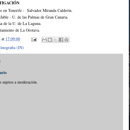
TIGACIÓN
ve en Tenerife - Salvador Miranda Calderín.
- Jable - U. de las Palmas de Gran Canaria.
sa de la U. de La Laguna.
tamiento de La Orotava.
s
at
17:09:00
tnografia (IN)
:
ario
n sujetos a moderación.