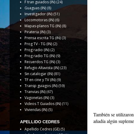
F tran guiados (IN)
(24)
Guaguas (IN)
(8)
Investigador (IN)
(51)
Locomotoras (IN)
(6)
Mapas-planos TG (IN)
(8)
Pirateria (IN)
(3)
Prensa escrita TG (IN)
(3)
Prog TV - TG (IN)
(2)
Prog radio (IN)
(2)
Prog radio TG (IN)
(9)
Recuerdos TG (IN)
(3)
Refugio Altavista (IN)
(23)
Sin catalogar (IN)
(81)
TF en cine y TV (IN)
(9)
Transp guiagos (IN)
(59)
Tranvias (IN)
(67)
Vagonetas (IN)
(3)
Videos T Guiados (IN)
(11)
Viviendas (IN)
(5)
También se utilizaron
añadía algún suplement
APELLIDO CEDRES
Apellido Cedres (GE)
(5)