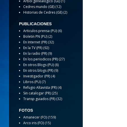
Arbol genealogico (GE)
(1)
Cedres mundo (GE)
(12)
Historias de Cedres (GE)
(2)
PUBLICACIONES
Articulos prensa (PU)
(6)
Boletin PN (PU)
(2)
En Internet (PR)
(32)
En la TV (PR)
(92)
En la radio (PR)
(9)
En los periodicos (PR)
(27)
En otros Blogs (PU)
(8)
En otros blogs (PR)
(9)
Investigador (PR)
(4)
Libros (PU)
(7)
Refugio Altavista (PR)
(4)
Sin catalogar (PR)
(25)
Transp guiados (PR)
(32)
FOTOS
Amanecer (FO)
(159)
Arco iris (FO)
(15)