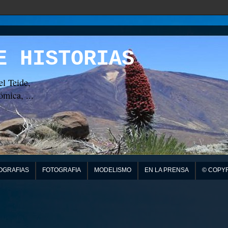
E HISTORIAS
el Teide,
mica, ...
OGRAFIAS
FOTOGRAFIA
MODELISMO
EN LA PRENSA
© COPY