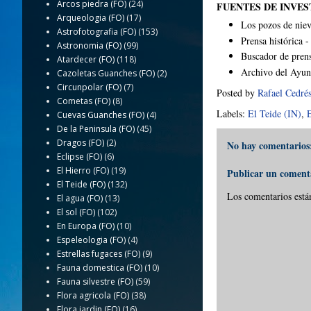
Arcos piedra (FO)
(24)
FUENTES DE INVES
Arqueologia (FO)
(17)
Los pozos de nie
Astrofotografia (FO)
(153)
Prensa histórica 
Astronomia (FO)
(99)
Buscador de pren
Atardecer (FO)
(118)
Archivo del Ayun
Cazoletas Guanches (FO)
(2)
Circunpolar (FO)
(7)
Posted by
Rafael Cedré
Cometas (FO)
(8)
Labels:
El Teide (IN)
,
E
Cuevas Guanches (FO)
(4)
De la Peninsula (FO)
(45)
Dragos (FO)
(2)
No hay comentarios
Eclipse (FO)
(6)
El Hierro (FO)
(19)
Publicar un coment
El Teide (FO)
(132)
Los comentarios está
El agua (FO)
(13)
El sol (FO)
(102)
En Europa (FO)
(10)
Espeleologia (FO)
(4)
Estrellas fugaces (FO)
(9)
Fauna domestica (FO)
(10)
Fauna silvestre (FO)
(59)
Flora agricola (FO)
(38)
Flora jardin (FO)
(16)