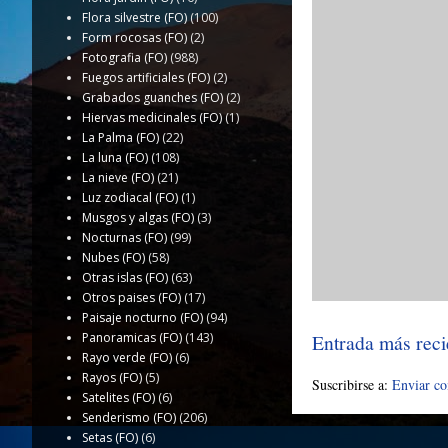
Flora silvestre (FO)
(100)
Form rocosas (FO)
(2)
Fotografia (FO)
(988)
Fuegos artificiales (FO)
(2)
Grabados guanches (FO)
(2)
Hiervas medicinales (FO)
(1)
La Palma (FO)
(22)
La luna (FO)
(108)
La nieve (FO)
(21)
Luz zodiacal (FO)
(1)
Musgos y algas (FO)
(3)
Nocturnas (FO)
(99)
Nubes (FO)
(58)
Otras islas (FO)
(63)
Otros paises (FO)
(17)
Paisaje nocturno (FO)
(94)
Entrada más reci
Panoramicas (FO)
(143)
Rayo verde (FO)
(6)
Rayos (FO)
(5)
Suscribirse a:
Enviar c
Satelites (FO)
(6)
Senderismo (FO)
(206)
Setas (FO)
(6)