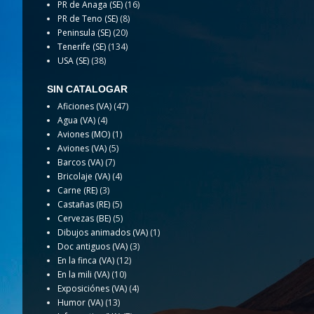
PR de Anaga (SE)
(16)
PR de Teno (SE)
(8)
Peninsula (SE)
(20)
Tenerife (SE)
(134)
USA (SE)
(38)
SIN CATALOGAR
Aficiones (VA)
(47)
Agua (VA)
(4)
Aviones (MO)
(1)
Aviones (VA)
(5)
Barcos (VA)
(7)
Bricolaje (VA)
(4)
Carne (RE)
(3)
Castañas (RE)
(5)
Cervezas (BE)
(5)
Dibujos animados (VA)
(1)
Doc antiguos (VA)
(3)
En la finca (VA)
(12)
En la mili (VA)
(10)
Exposiciónes (VA)
(4)
Humor (VA)
(13)