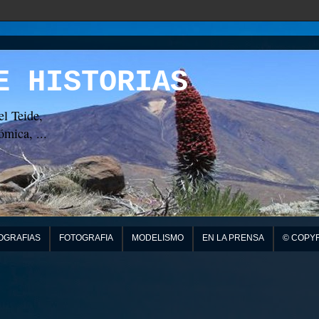
E HISTORIAS
el Teide,
mica, ...
OGRAFIAS
FOTOGRAFIA
MODELISMO
EN LA PRENSA
© COPY