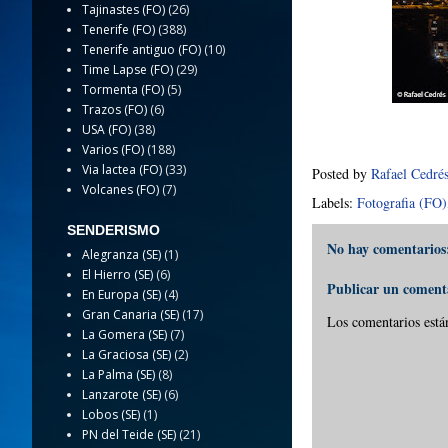
Tajinastes (FO)
(26)
Tenerife (FO)
(388)
Tenerife antiguo (FO)
(10)
Time Lapse (FO)
(29)
Tormenta (FO)
(5)
Trazos (FO)
(6)
USA (FO)
(38)
Varios (FO)
(188)
Via lactea (FO)
(33)
Posted by
Rafael Cedré
Volcanes (FO)
(7)
Labels:
Fotografia (FO)
SENDERISMO
No hay comentarios
Alegranza (SE)
(1)
El Hierro (SE)
(6)
Publicar un coment
En Europa (SE)
(4)
Gran Canaria (SE)
(17)
Los comentarios está
La Gomera (SE)
(7)
La Graciosa (SE)
(2)
La Palma (SE)
(8)
Lanzarote (SE)
(6)
Lobos (SE)
(1)
PN del Teide (SE)
(21)