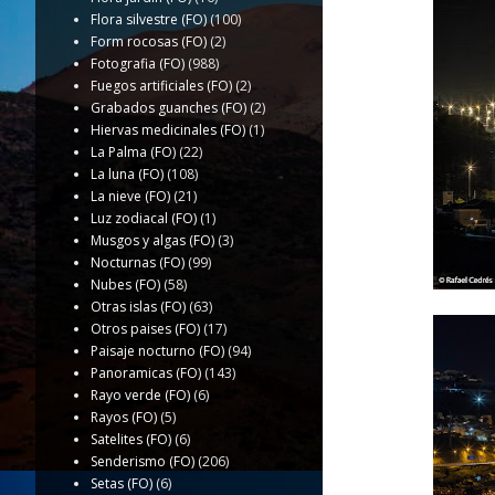
Flora silvestre (FO)
(100)
Form rocosas (FO)
(2)
Fotografia (FO)
(988)
Fuegos artificiales (FO)
(2)
Grabados guanches (FO)
(2)
Hiervas medicinales (FO)
(1)
La Palma (FO)
(22)
La luna (FO)
(108)
La nieve (FO)
(21)
Luz zodiacal (FO)
(1)
Musgos y algas (FO)
(3)
Nocturnas (FO)
(99)
Nubes (FO)
(58)
Otras islas (FO)
(63)
Otros paises (FO)
(17)
Paisaje nocturno (FO)
(94)
Panoramicas (FO)
(143)
Rayo verde (FO)
(6)
Rayos (FO)
(5)
Satelites (FO)
(6)
Senderismo (FO)
(206)
Setas (FO)
(6)