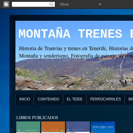
MONTAÑA TRENES 
Historia de Tranvías y trenes en Tenerife, Historias d
Montaña y senderismo, Fotografía de paisaje, astronó
INICIO
CONTENIDO
EL TEIDE
FERROCARRILES
BI
LIBROS PUBLICADOS