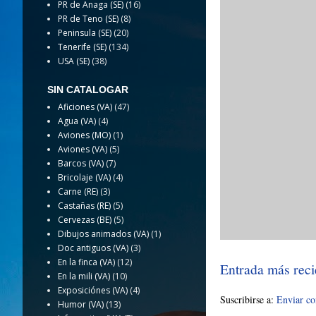
PR de Anaga (SE)
(16)
PR de Teno (SE)
(8)
Peninsula (SE)
(20)
Tenerife (SE)
(134)
USA (SE)
(38)
SIN CATALOGAR
Aficiones (VA)
(47)
Agua (VA)
(4)
Aviones (MO)
(1)
Aviones (VA)
(5)
Barcos (VA)
(7)
Bricolaje (VA)
(4)
Carne (RE)
(3)
Castañas (RE)
(5)
Cervezas (BE)
(5)
Dibujos animados (VA)
(1)
Doc antiguos (VA)
(3)
En la finca (VA)
(12)
Entrada más reci
En la mili (VA)
(10)
Exposiciónes (VA)
(4)
Suscribirse a:
Enviar c
Humor (VA)
(13)