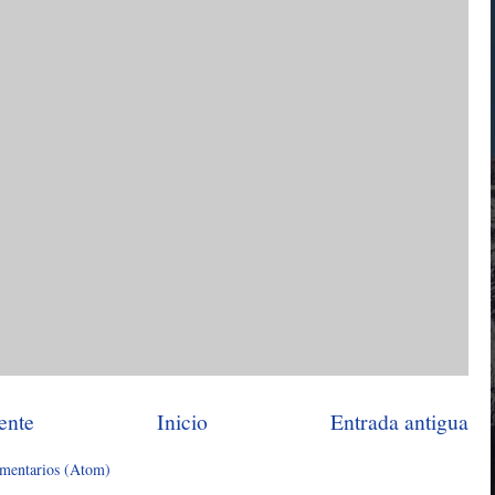
ente
Inicio
Entrada antigua
omentarios (Atom)