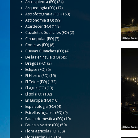
Arcos piedra (FO)
(24)
Arqueologia (FO)
(17)
Astrofotografia (FO)
(153)
Astronomia (FO)
(99)
Atardecer (FO)
(118)
Cazoletas Guanches (FO)
(2)
Circunpolar (FO)
(7)
Cometas (FO)
(8)
Cuevas Guanches (FO)
(4)
De la Peninsula (FO)
(45)
Dragos (FO)
(2)
Eclipse (FO)
(6)
El Hierro (FO)
(19)
El Teide (FO)
(132)
El agua (FO)
(13)
El sol (FO)
(102)
En Europa (FO)
(10)
Espeleologia (FO)
(4)
Estrellas fugaces (FO)
(9)
Fauna domestica (FO)
(10)
Fauna silvestre (FO)
(59)
Flora agricola (FO)
(38)
Flora jardin (FO)
(16)