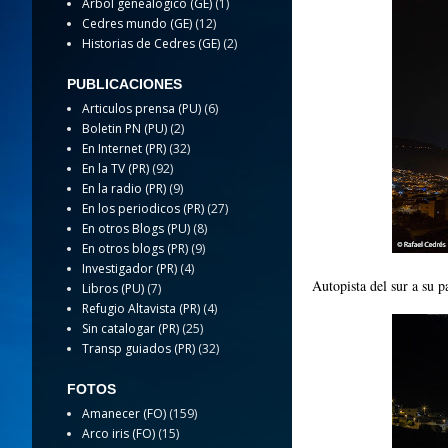
Arbol genealogico (GE)
(1)
Cedres mundo (GE)
(12)
Historias de Cedres (GE)
(2)
PUBLICACIONES
Articulos prensa (PU)
(6)
Boletin PN (PU)
(2)
En Internet (PR)
(32)
En la TV (PR)
(92)
En la radio (PR)
(9)
En los periodicos (PR)
(27)
En otros Blogs (PU)
(8)
En otros blogs (PR)
(9)
Investigador (PR)
(4)
Autopista del sur a su p
Libros (PU)
(7)
Refugio Altavista (PR)
(4)
Sin catalogar (PR)
(25)
Transp guiados (PR)
(32)
FOTOS
Amanecer (FO)
(159)
Arco iris (FO)
(15)