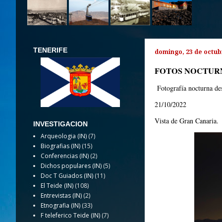
TENERIFE
domingo, 23 de octub
FOTOS NOCTUR
Fotografía nocturna des
21/10/2022
Vista de Gran Canaria.
INVESTIGACION
Arqueologia (IN)
(7)
Biografias (IN)
(15)
Conferencias (IN)
(2)
Dichos populares (IN)
(5)
Doc T Guiados (IN)
(11)
El Teide (IN)
(108)
Entrevistas (IN)
(2)
Etnografia (IN)
(33)
F teleferico Teide (IN)
(7)