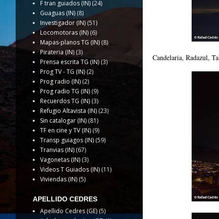
F tran guiados (IN)
(24)
Guaguas (IN)
(8)
Investigador (IN)
(51)
Locomotoras (IN)
(6)
Mapas-planos TG (IN)
(8)
Pirateria (IN)
(3)
Candelaria, Radazul, Ta
Prensa escrita TG (IN)
(3)
Prog TV - TG (IN)
(2)
Prog radio (IN)
(2)
Prog radio TG (IN)
(9)
Recuerdos TG (IN)
(3)
Refugio Altavista (IN)
(23)
Sin catalogar (IN)
(81)
TF en cine y TV (IN)
(9)
Transp guiagos (IN)
(59)
Tranvias (IN)
(67)
Vagonetas (IN)
(3)
Videos T Guiados (IN)
(11)
Viviendas (IN)
(5)
APELLIDO CEDRES
Apellido Cedres (GE)
(5)