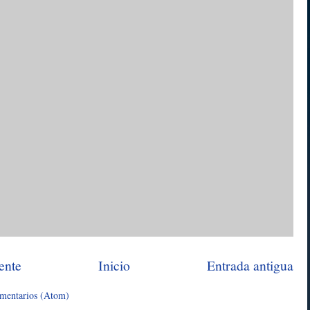
ente
Inicio
Entrada antigua
omentarios (Atom)