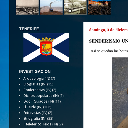
TENERIFE
domingo, 3 de diciem
SENDERISMO UN
Así se quedan las botas
INVESTIGACION
Arqueologia (IN)
(7)
Biografias (IN)
(15)
Conferencias (IN)
(2)
Dichos populares (IN)
(5)
Doc T Guiados (IN)
(11)
El Teide (IN)
(108)
Entrevistas (IN)
(2)
Etnografia (IN)
(33)
F teleferico Teide (IN)
(7)