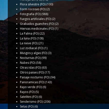
Flora silvestre (FO)
(100)
Form rocosas (FO)
(2)
Fotografia (FO)
(988)
Fuegos artificiales (FO)
(2)
Grabados guanches (FO)
(2)
Hiervas medicinales (FO)
(1)
La Palma (FO)
(22)
La luna (FO)
(108)
La nieve (FO)
(21)
Luz zodiacal (FO)
(1)
Musgos y algas (FO)
(3)
Nocturnas (FO)
(99)
Nubes (FO)
(58)
Otras islas (FO)
(63)
Otros paises (FO)
(17)
Paisaje nocturno (FO)
(94)
Panoramicas (FO)
(143)
Rayo verde (FO)
(6)
Rayos (FO)
(5)
Satelites (FO)
(6)
Senderismo (FO)
(206)
Setas (FO)
(6)