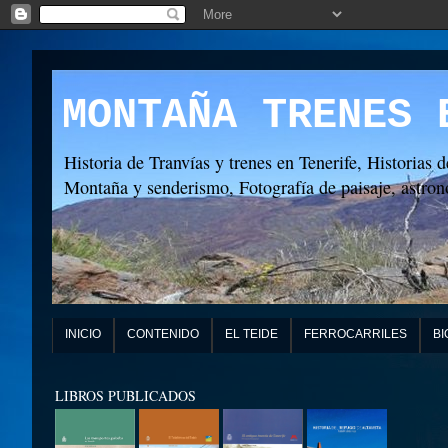
MONTAÑA TRENES 
Historia de Tranvías y trenes en Tenerife, Historias d
Montaña y senderismo, Fotografía de paisaje, astronó
INICIO
CONTENIDO
EL TEIDE
FERROCARRILES
BI
LIBROS PUBLICADOS