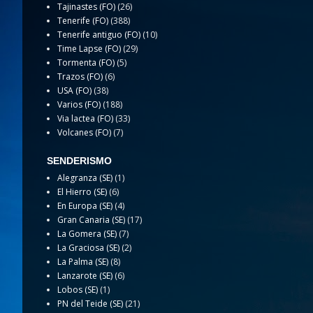
Tajinastes (FO)
(26)
Tenerife (FO)
(388)
Tenerife antiguo (FO)
(10)
Time Lapse (FO)
(29)
Tormenta (FO)
(5)
Trazos (FO)
(6)
USA (FO)
(38)
Varios (FO)
(188)
Via lactea (FO)
(33)
Volcanes (FO)
(7)
SENDERISMO
Alegranza (SE)
(1)
El Hierro (SE)
(6)
En Europa (SE)
(4)
Gran Canaria (SE)
(17)
La Gomera (SE)
(7)
La Graciosa (SE)
(2)
La Palma (SE)
(8)
Lanzarote (SE)
(6)
Lobos (SE)
(1)
PN del Teide (SE)
(21)