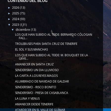
CONTENIDO DEL BLOG
2026
(13)
►
2025
(75)
►
2024
(93)
►
2023
(131)
▼
diciembre
(13)
▼
LOS QUE HAN SUBIDO AL TEIDE: BERNARDO CÓLOGAN
FALL...
TROLEBUSES PARA SANTA CRUZ DE TENERIFE
EL SOL Y SUS MANCHAS
LOS QUE HAN SUBIDO AL TEIDE: M. BOUQUET DE LA
GRYE...
AMANECER EN SANTA CRUZ
SENDERISMO UN DIA LLUVIOSO
LA CARTA A LOS REYES MAGOS
ALUMBRADO DE NAVIDAD DE GALDAR
SENDERISMO - RISCO BONITO
SENDERISMO - PRESA DE CASABLANCA
LA LUNA Y VENUS
AMANECER DESDE TENERIFE
ATARDECER EN EL VALLE DE GÜÍMAR