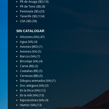
PR de Anaga (SE)
(16)
PR de Teno (SE)
(8)
Peninsula (SE)
(20)
Tenerife (SE)
(134)
USA (SE)
(38)
SIN CATALOGAR
Aficiones (VA)
(47)
Agua (VA)
(4)
Aviones (MO)
(1)
Aviones (VA)
(5)
Barcos (VA)
(7)
Bricolaje (VA)
(4)
Carne (RE)
(3)
Castañas (RE)
(5)
Cervezas (BE)
(5)
Dibujos animados (VA)
(1)
Doc antiguos (VA)
(3)
En la finca (VA)
(12)
En la mili (VA)
(10)
Exposiciónes (VA)
(4)
Humor (VA)
(13)