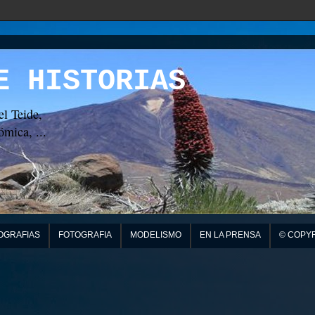
E HISTORIAS
el Teide,
mica, ...
OGRAFIAS
FOTOGRAFIA
MODELISMO
EN LA PRENSA
© COPY