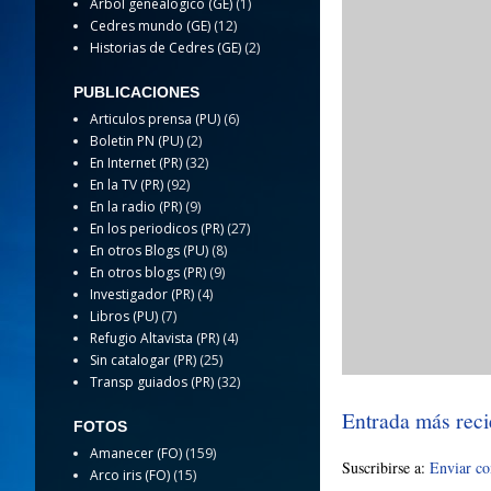
Arbol genealogico (GE)
(1)
Cedres mundo (GE)
(12)
Historias de Cedres (GE)
(2)
PUBLICACIONES
Articulos prensa (PU)
(6)
Boletin PN (PU)
(2)
En Internet (PR)
(32)
En la TV (PR)
(92)
En la radio (PR)
(9)
En los periodicos (PR)
(27)
En otros Blogs (PU)
(8)
En otros blogs (PR)
(9)
Investigador (PR)
(4)
Libros (PU)
(7)
Refugio Altavista (PR)
(4)
Sin catalogar (PR)
(25)
Transp guiados (PR)
(32)
Entrada más reci
FOTOS
Amanecer (FO)
(159)
Suscribirse a:
Enviar c
Arco iris (FO)
(15)