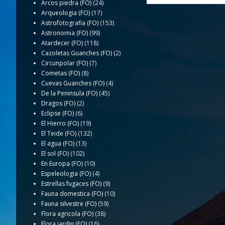
Arcos piedra (FO)
(24)
Arqueologia (FO)
(17)
Astrofotografia (FO)
(153)
Astronomia (FO)
(99)
Atardecer (FO)
(118)
Cazoletas Guanches (FO)
(2)
Circunpolar (FO)
(7)
Cometas (FO)
(8)
Cuevas Guanches (FO)
(4)
De la Peninsula (FO)
(45)
Dragos (FO)
(2)
Eclipse (FO)
(6)
El Hierro (FO)
(19)
El Teide (FO)
(132)
El agua (FO)
(13)
El sol (FO)
(102)
En Europa (FO)
(10)
Espeleologia (FO)
(4)
Estrellas fugaces (FO)
(9)
Fauna domestica (FO)
(10)
Fauna silvestre (FO)
(59)
Flora agricola (FO)
(38)
Flora jardin (FO)
(16)