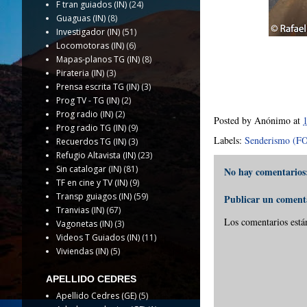
F tran guiados (IN)
(24)
Guaguas (IN)
(8)
Investigador (IN)
(51)
Locomotoras (IN)
(6)
Mapas-planos TG (IN)
(8)
Pirateria (IN)
(3)
Prensa escrita TG (IN)
(3)
Prog TV - TG (IN)
(2)
Prog radio (IN)
(2)
Posted by
Anónimo
at
Prog radio TG (IN)
(9)
Labels:
Senderismo (F
Recuerdos TG (IN)
(3)
Refugio Altavista (IN)
(23)
Sin catalogar (IN)
(81)
No hay comentarios
TF en cine y TV (IN)
(9)
Transp guiagos (IN)
(59)
Publicar un coment
Tranvias (IN)
(67)
Los comentarios está
Vagonetas (IN)
(3)
Videos T Guiados (IN)
(11)
Viviendas (IN)
(5)
APELLIDO CEDRES
Apellido Cedres (GE)
(5)