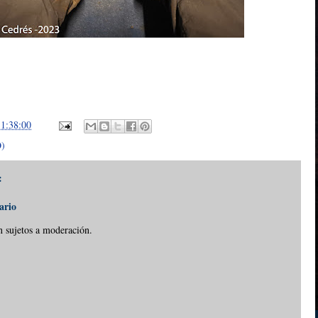
11:38:00
O)
:
ario
n sujetos a moderación.