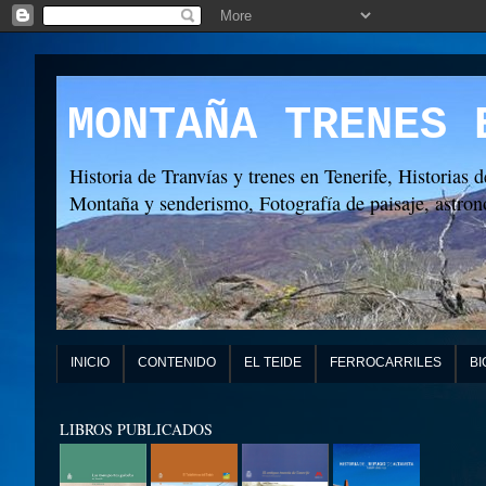
MONTAÑA TRENES 
Historia de Tranvías y trenes en Tenerife, Historias d
Montaña y senderismo, Fotografía de paisaje, astronó
INICIO
CONTENIDO
EL TEIDE
FERROCARRILES
BI
LIBROS PUBLICADOS