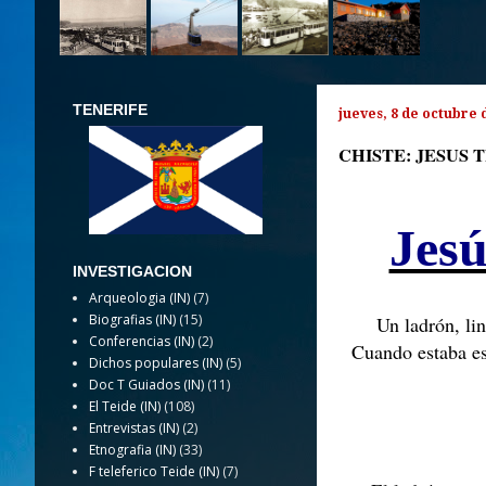
TENERIFE
jueves, 8 de octubre 
CHISTE: JESUS 
Jesú
INVESTIGACION
Arqueologia (IN)
(7)
Biografias (IN)
(15)
Un ladrón, li
Conferencias (IN)
(2)
Cuando estaba es
Dichos populares (IN)
(5)
Doc T Guiados (IN)
(11)
El Teide (IN)
(108)
Entrevistas (IN)
(2)
Etnografia (IN)
(33)
F teleferico Teide (IN)
(7)