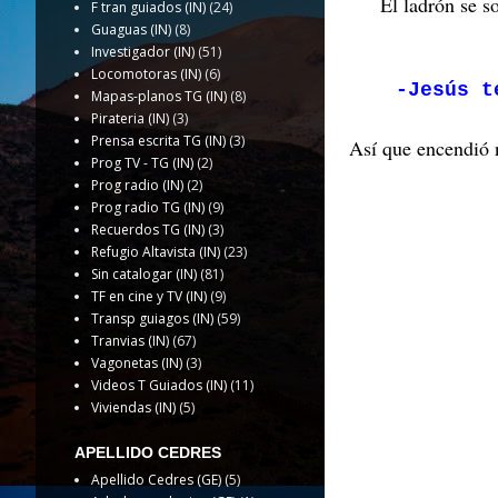
El ladrón se s
F tran guiados (IN)
(24)
Guaguas (IN)
(8)
Investigador (IN)
(51)
Locomotoras (IN)
(6)
-Jesús t
Mapas-planos TG (IN)
(8)
Pirateria (IN)
(3)
Prensa escrita TG (IN)
(3)
Así que encendió n
Prog TV - TG (IN)
(2)
Prog radio (IN)
(2)
Prog radio TG (IN)
(9)
Recuerdos TG (IN)
(3)
Refugio Altavista (IN)
(23)
Sin catalogar (IN)
(81)
TF en cine y TV (IN)
(9)
Transp guiagos (IN)
(59)
Tranvias (IN)
(67)
Vagonetas (IN)
(3)
Videos T Guiados (IN)
(11)
Viviendas (IN)
(5)
APELLIDO CEDRES
Apellido Cedres (GE)
(5)