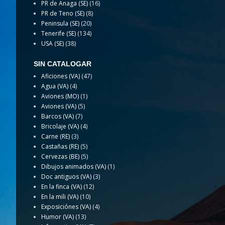
PR de Anaga (SE)
(16)
PR de Teno (SE)
(8)
Peninsula (SE)
(20)
Tenerife (SE)
(134)
USA (SE)
(38)
SIN CATALOGAR
Aficiones (VA)
(47)
Agua (VA)
(4)
Aviones (MO)
(1)
Aviones (VA)
(5)
Barcos (VA)
(7)
Bricolaje (VA)
(4)
Carne (RE)
(3)
Castañas (RE)
(5)
Cervezas (BE)
(5)
Dibujos animados (VA)
(1)
Doc antiguos (VA)
(3)
En la finca (VA)
(12)
En la mili (VA)
(10)
Exposiciónes (VA)
(4)
Humor (VA)
(13)