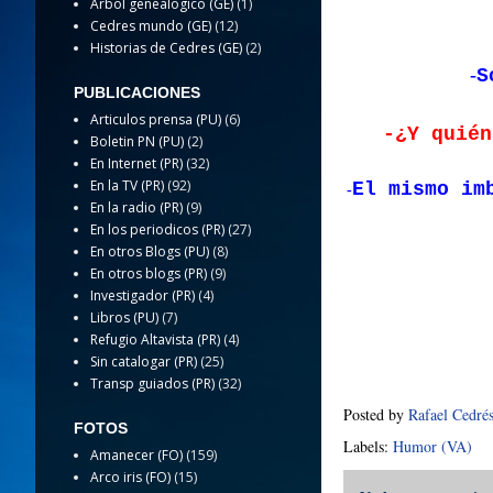
Arbol genealogico (GE)
(1)
Cedres mundo (GE)
(12)
Historias de Cedres (GE)
(2)
-
S
PUBLICACIONES
Articulos prensa (PU)
(6)
-¿Y quién
Boletin PN (PU)
(2)
En Internet (PR)
(32)
En la TV (PR)
(92)
El mismo im
-
En la radio (PR)
(9)
En los periodicos (PR)
(27)
En otros Blogs (PU)
(8)
En otros blogs (PR)
(9)
Investigador (PR)
(4)
Libros (PU)
(7)
Refugio Altavista (PR)
(4)
Sin catalogar (PR)
(25)
Transp guiados (PR)
(32)
Posted by
Rafael Cedré
FOTOS
Labels:
Humor (VA)
Amanecer (FO)
(159)
Arco iris (FO)
(15)