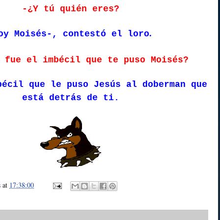
-¿Y tú quién eres?
.
oy Moisés-, contestó el loro
 fue el imbécil que te puso Moisés?
bécil que le puso Jesús al doberman que
está detrás de ti.
s
at
17:38:00