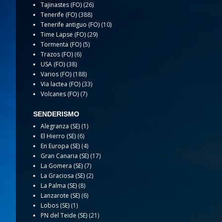
Tajinastes (FO)
(26)
Tenerife (FO)
(388)
Tenerife antiguo (FO)
(10)
Time Lapse (FO)
(29)
Tormenta (FO)
(5)
Trazos (FO)
(6)
USA (FO)
(38)
Varios (FO)
(188)
Via lactea (FO)
(33)
Volcanes (FO)
(7)
SENDERISMO
Alegranza (SE)
(1)
El Hierro (SE)
(6)
En Europa (SE)
(4)
Gran Canaria (SE)
(17)
La Gomera (SE)
(7)
La Graciosa (SE)
(2)
La Palma (SE)
(8)
Lanzarote (SE)
(6)
Lobos (SE)
(1)
PN del Teide (SE)
(21)