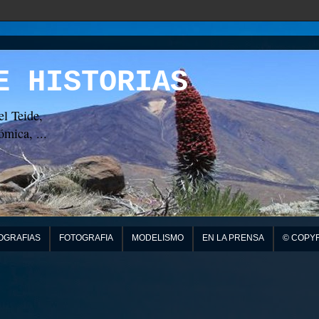
E HISTORIAS
el Teide,
mica, ...
OGRAFIAS
FOTOGRAFIA
MODELISMO
EN LA PRENSA
© COPY