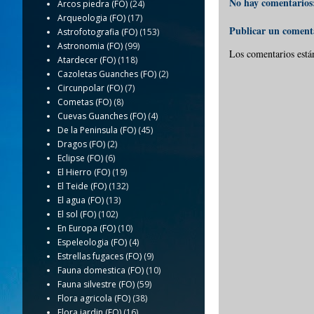
No hay comentarios
Arcos piedra (FO)
(24)
Arqueologia (FO)
(17)
Publicar un coment
Astrofotografia (FO)
(153)
Astronomia (FO)
(99)
Los comentarios está
Atardecer (FO)
(118)
Cazoletas Guanches (FO)
(2)
Circunpolar (FO)
(7)
Cometas (FO)
(8)
Cuevas Guanches (FO)
(4)
De la Peninsula (FO)
(45)
Dragos (FO)
(2)
Eclipse (FO)
(6)
El Hierro (FO)
(19)
El Teide (FO)
(132)
El agua (FO)
(13)
El sol (FO)
(102)
En Europa (FO)
(10)
Espeleologia (FO)
(4)
Estrellas fugaces (FO)
(9)
Fauna domestica (FO)
(10)
Fauna silvestre (FO)
(59)
Flora agricola (FO)
(38)
Flora jardin (FO)
(16)