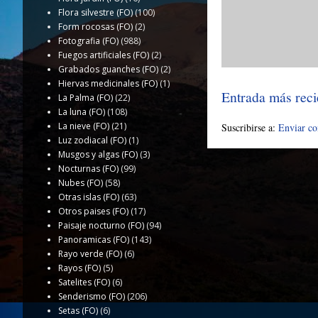
Flora silvestre (FO)
(100)
Form rocosas (FO)
(2)
Fotografia (FO)
(988)
Fuegos artificiales (FO)
(2)
Grabados guanches (FO)
(2)
Hiervas medicinales (FO)
(1)
Entrada más reci
La Palma (FO)
(22)
La luna (FO)
(108)
La nieve (FO)
(21)
Suscribirse a:
Enviar c
Luz zodiacal (FO)
(1)
Musgos y algas (FO)
(3)
Nocturnas (FO)
(99)
Nubes (FO)
(58)
Otras islas (FO)
(63)
Otros paises (FO)
(17)
Paisaje nocturno (FO)
(94)
Panoramicas (FO)
(143)
Rayo verde (FO)
(6)
Rayos (FO)
(5)
Satelites (FO)
(6)
Senderismo (FO)
(206)
Setas (FO)
(6)