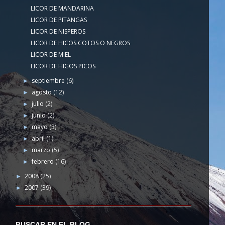
LICOR DE MANDARINA
LICOR DE PITANGAS
LICOR DE NISPEROS
LICOR DE HICOS COTOS O NEGROS
LICOR DE MIEL
LICOR DE HIGOS PICOS
septiembre
(6)
►
agosto
(12)
►
julio
(2)
►
junio
(2)
►
mayo
(3)
►
abril
(1)
►
marzo
(5)
►
febrero
(16)
►
2008
(25)
►
2007
(39)
►
BUSCAR EN EL BLOG