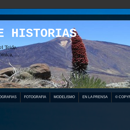
E HISTORIAS
el Teide,
mica, ...
OGRAFIAS
FOTOGRAFIA
MODELISMO
EN LA PRENSA
© COPY