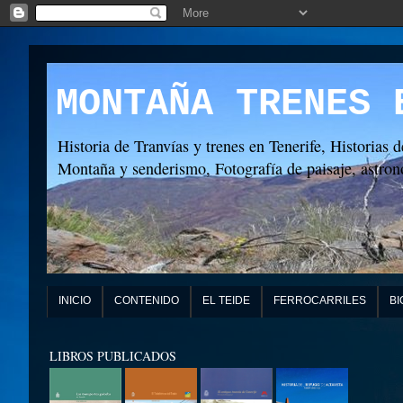
MONTAÑA TRENES 
Historia de Tranvías y trenes en Tenerife, Historias d
Montaña y senderismo, Fotografía de paisaje, astronó
INICIO
CONTENIDO
EL TEIDE
FERROCARRILES
BI
LIBROS PUBLICADOS