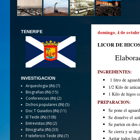
TENERIFE
domingo, 4 de octubr
LICOR DE HICO
Elaborac
INGREDIENTES:
INVESTIGACION
1 litro de aguard
Arqueologia (IN)
(7)
1/2 Kilo de azúca
Biografias (IN)
(15)
1 Kilo de higos c
Conferencias (IN)
(2)
PREPARACION:
Dichos populares (IN)
(5)
Se pone el aguard
Doc T Guiados (IN)
(11)
Se disuelve el azú
El Teide (IN)
(108)
Entrevistas (IN)
(2)
Se parten en dos o
Etnografia (IN)
(33)
Se cierra y se de
F teleferico Teide (IN)
(7)
Agitar todos los d