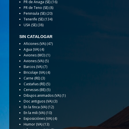
PR de Anaga (SE)
(16)
PR de Teno (SE)
(8)
Peninsula (SE)
(20)
Tenerife (SE)
(134)
USA (SE)
(38)
SIN CATALOGAR
Aficiones (VA)
(47)
Agua (VA)
(4)
Aviones (MO)
(1)
Aviones (VA)
(5)
Barcos (VA)
(7)
Bricolaje (VA)
(4)
Carne (RE)
(3)
Castañas (RE)
(5)
Cervezas (BE)
(5)
Dibujos animados (VA)
(1)
Doc antiguos (VA)
(3)
En la finca (VA)
(12)
En la mili (VA)
(10)
Exposiciónes (VA)
(4)
Humor (VA)
(13)