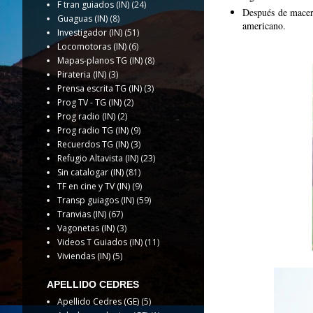
F tran guiados (IN)
(24)
Después de macera
Guaguas (IN)
(8)
americano.
Investigador (IN)
(51)
Locomotoras (IN)
(6)
Mapas-planos TG (IN)
(8)
Pirateria (IN)
(3)
Prensa escrita TG (IN)
(3)
Prog TV - TG (IN)
(2)
Prog radio (IN)
(2)
Prog radio TG (IN)
(9)
Recuerdos TG (IN)
(3)
Refugio Altavista (IN)
(23)
Sin catalogar (IN)
(81)
TF en cine y TV (IN)
(9)
Transp guiagos (IN)
(59)
Tranvias (IN)
(67)
Vagonetas (IN)
(3)
Videos T Guiados (IN)
(11)
Viviendas (IN)
(5)
APELLIDO CEDRES
Apellido Cedres (GE)
(5)