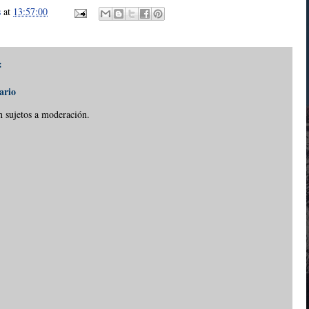
s
at
13:57:00
:
ario
n sujetos a moderación.