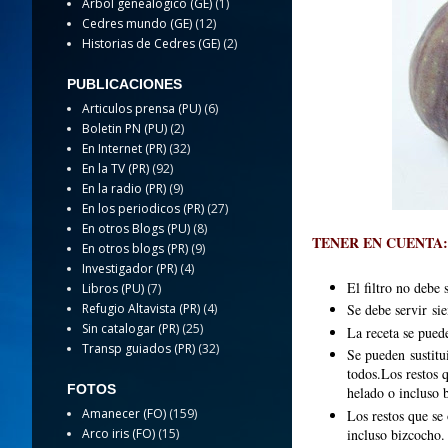
Arbol genealogico (GE)
(1)
Cedres mundo (GE)
(12)
Historias de Cedres (GE)
(2)
PUBLICACIONES
Articulos prensa (PU)
(6)
Boletin PN (PU)
(2)
En Internet (PR)
(32)
En la TV (PR)
(92)
En la radio (PR)
(9)
En los periodicos (PR)
(27)
En otros Blogs (PU)
(8)
TENER EN CUENTA:
En otros blogs (PR)
(9)
Investigador (PR)
(4)
El filtro no debe 
Libros (PU)
(7)
Refugio Altavista (PR)
(4)
Se debe servir si
Sin catalogar (PR)
(25)
La receta se puede
Transp guiados (PR)
(32)
Se pueden sustitu
todos.Los restos 
FOTOS
helado o incluso 
Amanecer (FO)
(159)
Los restos que se
incluso bizcocho.
Arco iris (FO)
(15)