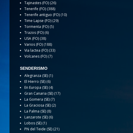
Tajinastes (FO)
(26)
Tenerife (FO)
(388)
Tenerife antiguo (FO)
(10)
Time Lapse (FO)
(29)
Tormenta (FO)
(5)
Trazos (FO)
(6)
USA (FO)
(38)
Varios (FO)
(188)
Via lactea (FO)
(33)
Volcanes (FO)
(7)
SENDERISMO
Alegranza (SE)
(1)
El Hierro (SE)
(6)
En Europa (SE)
(4)
Gran Canaria (SE)
(17)
La Gomera (SE)
(7)
La Graciosa (SE)
(2)
La Palma (SE)
(8)
Lanzarote (SE)
(6)
Lobos (SE)
(1)
PN del Teide (SE)
(21)