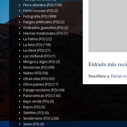
Flora silvestre (FO)
(100)
Form rocosas (FO)
(2)
Fotografia (FO)
(988)
Fuegos artificiales (FO)
(2)
Grabados guanches (FO)
(2)
Hiervas medicinales (FO)
(1)
La Palma (FO)
(22)
La luna (FO)
(108)
La nieve (FO)
(21)
Luz zodiacal (FO)
(1)
Musgos y algas (FO)
(3)
Entrada más reci
Nocturnas (FO)
(99)
Nubes (FO)
(58)
Suscribirse a:
Enviar c
Otras islas (FO)
(63)
Otros paises (FO)
(17)
Paisaje nocturno (FO)
(94)
Panoramicas (FO)
(143)
Rayo verde (FO)
(6)
Rayos (FO)
(5)
Satelites (FO)
(6)
Senderismo (FO)
(206)
Setas (FO)
(6)