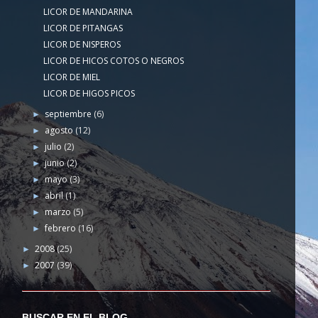
LICOR DE MANDARINA
LICOR DE PITANGAS
LICOR DE NISPEROS
LICOR DE HICOS COTOS O NEGROS
LICOR DE MIEL
LICOR DE HIGOS PICOS
septiembre
(6)
►
agosto
(12)
►
julio
(2)
►
junio
(2)
►
mayo
(3)
►
abril
(1)
►
marzo
(5)
►
febrero
(16)
►
2008
(25)
►
2007
(39)
►
BUSCAR EN EL BLOG