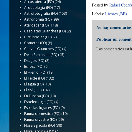
Arcos piedra (FO)
(24)
Posted by
Rafael Cedré
Arqueologia (FO)
(17)
Labels:
Licores (BE)
Astrofotografia (FO)
(153)
Astronomia (FO)
(99)
Atardecer (FO)
(118)
No hay comentarios
Cazoletas Guanches (FO)
(2)
Circunpolar (FO)
(7)
Publicar un coment
Cometas (FO)
(8)
Los comentarios está
Cuevas Guanches (FO)
(4)
De la Peninsula (FO)
(45)
Dragos (FO)
(2)
Eclipse (FO)
(6)
El Hierro (FO)
(19)
El Teide (FO)
(132)
El agua (FO)
(13)
El sol (FO)
(102)
En Europa (FO)
(10)
Espeleologia (FO)
(4)
Estrellas fugaces (FO)
(9)
Fauna domestica (FO)
(10)
Fauna silvestre (FO)
(59)
Flora agricola (FO)
(38)
Flora jardin (FO)
(16)