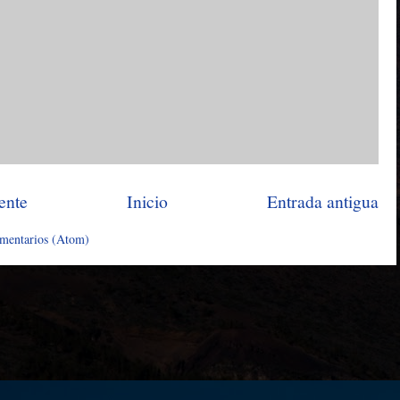
ente
Inicio
Entrada antigua
omentarios (Atom)